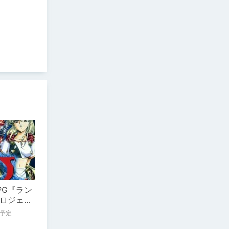
PG『ラン
ロジェク
予定