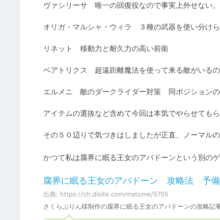
ヴァシリーサ　唯一の回復役なので事実上外せない。

オリガ・マルシャ・ウィラ　３種の武器を使い分けら
リネット　移動力と耐久力の高い前衛

ベアトリクス　超遠距離魔法を使って来る敵がいるの
エルメニ　敵のダークライダー対策　同ポジションの
アイテムの選抜など含めて今回は本気でやらせてもら
その５０辺りで気づきはしましたが正直、ノーマルの
かつて私は腐界に眠る王女のアバドーンという別のゲ
腐界に眠る王女のアバドーン 攻略法 予備知
出典: https://ch.dlsite.com/matome/5705
さくらぷりん様制作の腐界に眠る王女のアバドーンの攻略記事