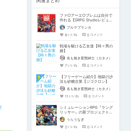
関連まとめ
ファ○アーエ○ブレムは自分で
作れる【SRPG Studioレビュ
ー】
プルマブランカ
8
0
いいね
コメント
戦場を駆ける乙女達【時々男の
娘】
名も無き変態紳士（カタメ）
7
0
いいね
コメント
【フリーゲーム紹介】地獄の沙
汰も砂糖次第【ジゴクロン】
名も無き変態紳士（カタメ）
11
0
いいね
コメント
！
シミュレーションRPG『ラング
リッサー』の新プロジェクトを
やるらしい
うらうなぎ
2
0
いいね
コメント