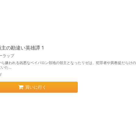
主の勘違い英雄譚 1
ーラップ
から嫌われる凶悪なベイバロン領地の領主となったリゼは、犯罪者や異教徒だらけの
ないた…
ガ
買いに行く