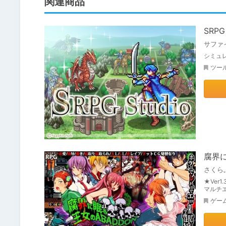
関連商品
SRPG 
サファ
シミュ
ツー
腐界
さくら
★Ver
マルチ
ゲー