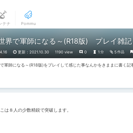
ンテナ
Pommu
gist～異世界で軍師になる～(R18版) プレイ
.16
更新：2021.10.30
1190 view
0
1
5
分
作品
gist～異世界で軍師になる～(R18版)をプレイして感じた事なんかをきままに書く
こは８人の少数精鋭で突破します。
