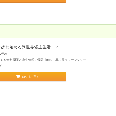
フ嫁と始める異世界領主生活 ２
KAWA
主に!?食料問題と衛生管理で問題山積!? 異世界⇒ファンタジー！
ガ
買いに行く