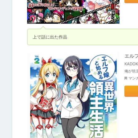
上で話に出た作品
エル
KADO
俺が領
マン