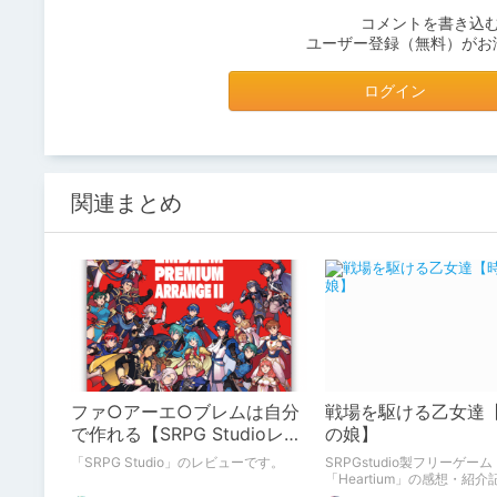
コメントを書き込
ユーザー登録（無料）がお
ログイン
関連まとめ
ファ○アーエ○ブレムは自分
戦場を駆ける乙女達
で作れる【SRPG Studioレビ
の娘】
ュー】
「SRPG Studio」のレビューです。
SRPGstudio製フリーゲーム
「Heartium」の感想・紹