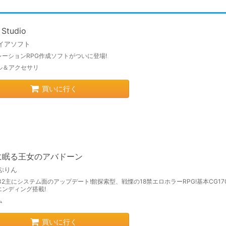
Studio
イアソフト
レーションRPG作成ソフトがついに登場!
ル＆アクセサリ
買いに行く
に眠る王女のアバドーン
ぷりん
1.32主にシステム面のアップデート!館探索型、戦慄の18禁エロホラーRPG!基本CG17
エンディング搭載!
ム
買いに行く