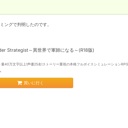
ミングで判明したのです。

ider Strategist～異世界で軍師になる～(R18版)
量40万文字以上!声優25名!ストーリー重視の本格フルボイスシミュレーションRPG!!
ム
買いに行く