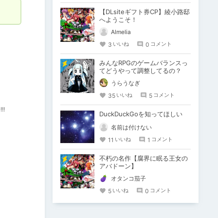
【DLsiteギフト券CP】綾小路邸
へようこそ！
Almelia
3
0
いいね
コメント
みんなRPGのゲームバランスっ
てどうやって調整してるの？
うらうなぎ
35
5
いいね
コメント
!
DuckDuckGoを知ってほしい
名前は付けない
11
1
いいね
コメント
不朽の名作【腐界に眠る王女の
アバドーン】
オタンコ茄子
5
0
いいね
コメント