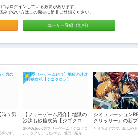
むにはログインしている必要があります。
済みでない方はこの機会に是非ご登録ください。
ユーザー登録（無料）
【時々男
【フリーゲーム紹介】地獄の
シミュレーションR
沙汰も砂糖次第【ジゴクロ
グリッサー』の新プ
ン】
トをやるらしい
SRPGstudio製フリーゲーム「ジゴクロ
とりあえずスマホ版はやる
介記事です。
ン」をクリアしたので、感想・紹介記
事を書かせて頂きました。 無料で遊べ