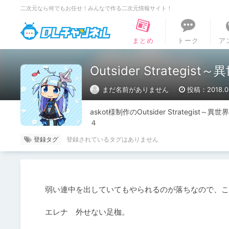
二次元なら何でもお任せ！みんなで作る二次元情報サイト！
DLチャンネル
まとめ
トーク
ア
Outsider Strate
まだ名前がありません
投稿：2018.04
askot様制作のOutsider Strate
４
登録タグ
弱い連中を出していてもやられるのが落ちなので、こ
エレナ　外せない足枷。
