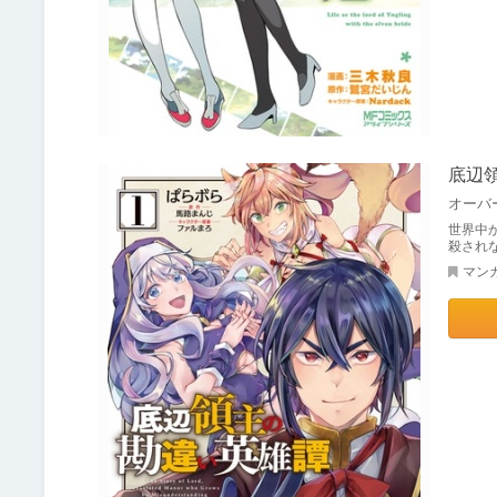
底辺領
オーバ
世界中
殺され
マン