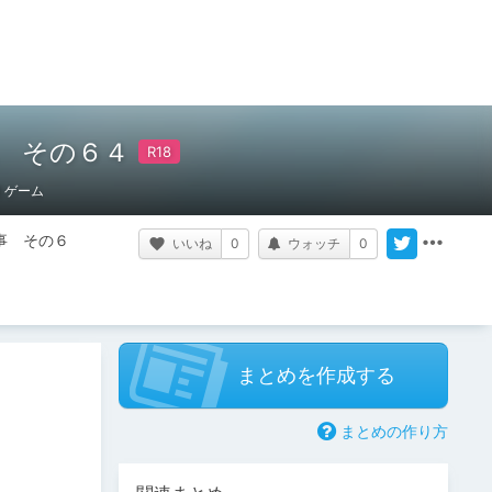
雑記 その６４
ゲーム
記事　その６
いいね
0
ウォッチ
0
まとめを作成する
まとめの作り方