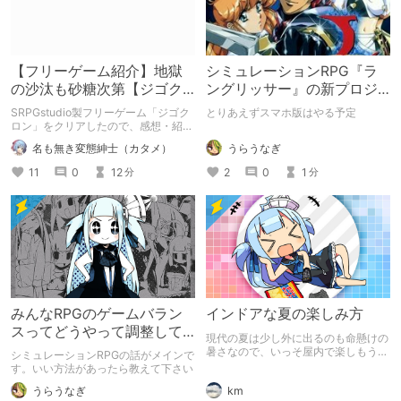
【フリーゲーム紹介】地獄
シミュレーションRPG『ラ
の沙汰も砂糖次第【ジゴク
ングリッサー』の新プロジ
ロン】
ェクトをやるらしい
SRPGstudio製フリーゲーム「ジゴク
とりあえずスマホ版はやる予定
ロン」をクリアしたので、感想・紹介
記事を書かせて頂きました。 無料で
うらうなぎ
名も無き変態紳士（カタメ）
遊べますので、興味を持った方は遊ん
でみてください。
2
0
1
11
0
12
分
分
みんなRPGのゲームバラン
インドアな夏の楽しみ方
スってどうやって調整して
現代の夏は少し外に出るのも命懸けの
るの？
暑さなので、いっそ屋内で楽しもうと
シミュレーションRPGの話がメインで
提案します。 一部対話形式を混ぜた
す。いい方法があったら教えて下さい
ので、苦手な方は御注意を。
km
うらうなぎ