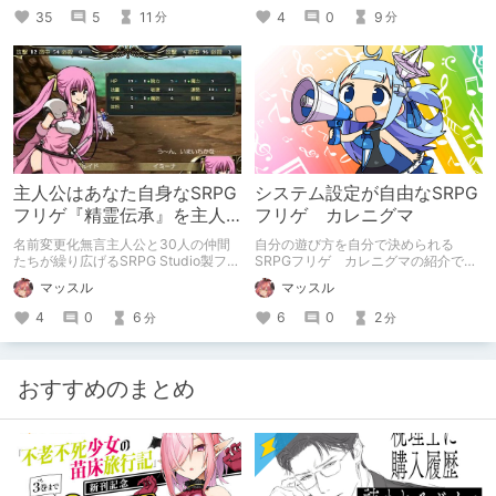
4
0
9
35
5
11
分
分
主人公はあなた自身なSRPG
システム設定が自由なSRPG
フリゲ『精霊伝承』を主人
フリゲ カレニグマ
公名マッスルに聞いた
名前変更化無言主人公と30人の仲間
自分の遊び方を自分で決められる
たちが繰り広げるSRPG Studio製フリ
SRPGフリゲ カレニグマの紹介で
ゲ精霊伝承の紹介です。
す。
マッスル
マッスル
4
0
6
6
0
2
分
分
おすすめのまとめ