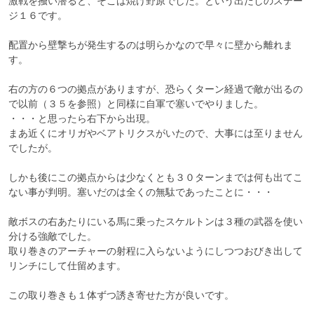
激戦を掻い潜ると、そこは焼け野原でした。という出だしのステー
ジ１６です。

配置から壁撃ちが発生するのは明らかなので早々に壁から離れま
す。

右の方の６つの拠点がありますが、恐らくターン経過で敵が出るの
で以前（３５を参照）と同様に自軍で塞いでやりました。

・・・と思ったら右下から出現。

まあ近くにオリガやベアトリクスがいたので、大事には至りません
でしたが。

しかも後にこの拠点からは少なくとも３０ターンまでは何も出てこ
ない事が判明。塞いだのは全くの無駄であったことに・・・

敵ボスの右あたりにいる馬に乗ったスケルトンは３種の武器を使い
分ける強敵でした。

取り巻きのアーチャーの射程に入らないようにしつつおびき出して
リンチにして仕留めます。

この取り巻きも１体ずつ誘き寄せた方が良いです。
