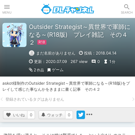
DLチャンネル
MENU
SEARCH
Outsider Strategist～異世界で軍師に
なる～(R18版) プレイ雑記 その４
２
まだ名前がありません
投稿：2018.04.14
更新：2020.07.09
267 view
0
1
分
ゲーム
2
作品
askot様制作のOutsider Strategist～異世界で軍師になる～(R18版)をプ
レイして感じた事なんかをきままに書く記事　その４２
いいね
0
ウォッチ
0