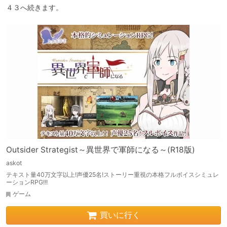
４３へ続きます。
Outsider Strategist～異世界で軍師になる～(R18版)
askot
テキスト量40万文字以上!声優25名!ストーリー重視の本格フルボイスシミュレ
ーションRPG!!!
ゲーム
買いに行く