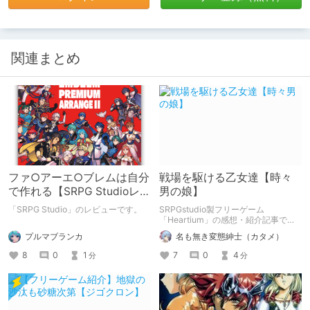
関連まとめ
ファ○アーエ○ブレムは自分
戦場を駆ける乙女達【時々
で作れる【SRPG Studioレビ
男の娘】
ュー】
「SRPG Studio」のレビューです。
SRPGstudio製フリーゲーム
「Heartium」の感想・紹介記事で
す。
プルマブランカ
名も無き変態紳士（カタメ）
8
0
1
7
0
4
分
分