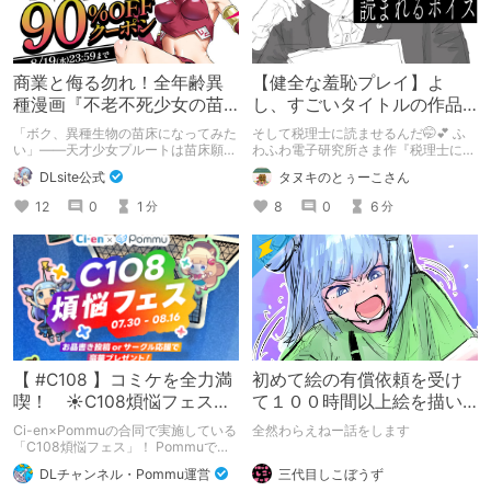
商業と侮る勿れ！全年齢異
【健全な羞恥プレイ】よ
種漫画『不老不死少女の苗
し、すごいタイトルの作品
床旅行記』新刊記念1～3巻
をまた買おう。【湧き上が
「ボク、異種生物の苗床になってみた
そして税理士に読ませるんだ🤭💕 ふ
90%オフクーポン配布中✨
る不健全な気持ち】
い」――天才少女プルートは苗床願望
わふわ電子研究所さま作『税理士に購
を叶えるため、不老不死の体を手に入
入履歴読まれるボイス』の感想レビュ
DLsite公式
タヌキのとぅーこさん
れた！ 話題沸騰の全年齢苗床コミッ
ーです！
クスの新刊が発売開始！ それを記念
12
0
1
8
0
6
分
分
して1～3巻まで90%OFFクーポン配
布いたします！ まだ本作品未体験の
皆さん、多分お好きです。ぜひお試し
ください。
【 #C108 】コミケを全力満
初めて絵の有償依頼を受け
喫！ ☀C108煩悩フェス☀
て１００時間以上絵を描い
Pommu版のご案内
た話
Ci-en×Pommuの合同で実施している
全然わらえねー話をします
「C108煩悩フェス」！ Pommuでの
参加方法について、改めてこちらでも
三代目しこぼうず
DLチャンネル・Pommu運営
ご案内いたします！