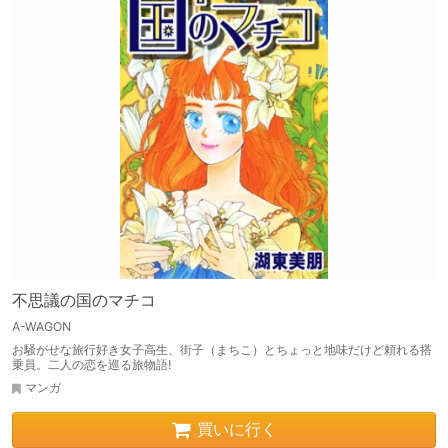
不思議の国のマチコ
A-WAGON
お騒がせな旅行好き女子高生、街子（まちこ）とちょっと地味だけど頼れる搭
乗員。二人の恋を巡る旅物語!
マンガ
買いに行く