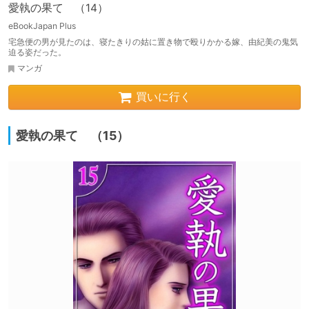
愛執の果て （14）
eBookJapan Plus
宅急便の男が見たのは、寝たきりの姑に置き物で殴りかかる嫁、由紀美の鬼気
迫る姿だった。
マンガ
買いに行く
愛執の果て （15）