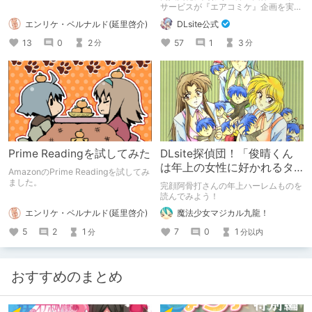
サービスが『エアコミケ』企画を実施
いたします！ DLsiteのエアコミケに
エンリケ・ベルナルド(延里啓介)
DLsite公式
ついて、こちらで簡単にご紹介いたし
ます
13
0
2
57
1
3
分
分
Prime Readingを試してみた
DLsite探偵団！「俊晴くん
は年上の女性に好かれるタ
AmazonのPrime Readingを試してみ
イプ?」
ました。
完顔阿骨打さんの年上ハーレムものを
読んでみよう！
エンリケ・ベルナルド(延里啓介)
魔法少女マジカル九龍！
5
2
1
7
0
1
分
分以内
おすすめのまとめ