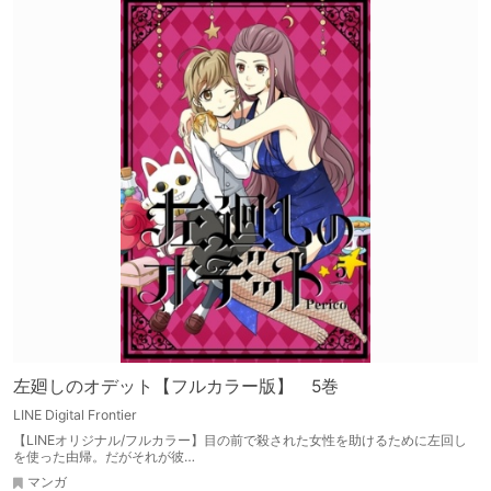
左廻しのオデット【フルカラー版】 5巻
LINE Digital Frontier
【LINEオリジナル/フルカラー】目の前で殺された女性を助けるために左回し
を使った由帰。だがそれが彼…
マンガ