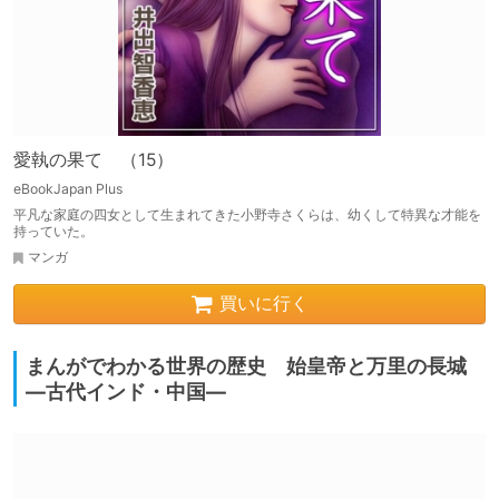
愛執の果て （15）
eBookJapan Plus
平凡な家庭の四女として生まれてきた小野寺さくらは、幼くして特異な才能を
持っていた。
マンガ
買いに行く
まんがでわかる世界の歴史 始皇帝と万里の長城
―古代インド・中国―