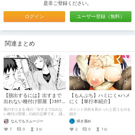
是非ご登録ください。
ログイン
ユーザー登録（無料）
関連まとめ
【脱出するには】出すまで
【もんぷち】ハミにく×ハメ
出れない種付け部屋【ｼｶﾀﾅｲ
にく【単行本紹介】
ﾖﾈ!!】
菊のすけまる 様の「出すまで出れな
ポイント目的＆良かったと思うものを
い種付け部屋」の紹介記事です。 謎
紹介
の施設、謎の組織、謎の媚薬？ そん
なんでもスムージー
掃き溜め
なこと関係ないとばかりに、シーンの
力でゴリ押す内容は まさに、エロ漫
7
0
3
2
0
1
分
分
画!! 粗削りながら流れるように最後ま