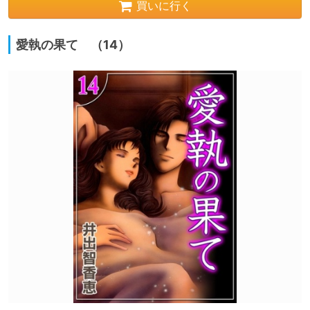
買いに行く
愛執の果て （14）