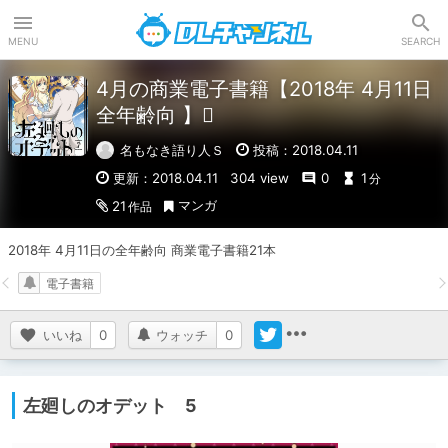
DLチャンネル
MENU
SEARCH
4月の商業電子書籍【2018年 4月11日
全年齢向 】
名もなき語り人Ｓ
投稿：2018.04.11
更新：2018.04.11
304 view
0
1
分
マンガ
21
作品
2018年 4月11日の全年齢向 商業電子書籍21本
電子書籍
いいね
0
ウォッチ
0
左廻しのオデット 5