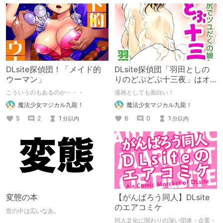
でもっていくセンスは流石の一言で
す。 うつ伏せ子宮攻め、掴みシー
ツ、無許可中出し さて、この３つの
言葉でﾋﾟｸｯとした方に特にオススメで
すよー！ ストーリーでなく、今すぐ
抜きたいんだが？という速攻型紳士に
オススメの1冊です!!
DLsite探偵団！「メイド的
DLsite探偵団「羽田としの
ウーマン」
りのどぷどぷ十三夜」はオ
トク！
こういうのもあるのか・・・
漫画としても面白い！
魔法少女マジカル九龍！
魔法少女マジカル九龍！
5
2
1
6
0
1
分以内
分以内
変態の本
【がんばろう同人】DLsite
のエアコミケ
世の中は広いなあ。
同人文化に関わりの深い団体・企業・