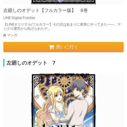
左廻しのオデット【フルカラー版】 6巻
LINE Digital Frontier
【LINEオリジナル/フルカラー】その日はあまりに唐突にやってきた――。マ
ジクロ運営から告げられたゲ…
マンガ
買いに行く
左廻しのオデット 7