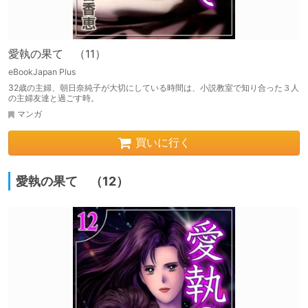
愛執の果て （11）
eBookJapan Plus
32歳の主婦、朝日奈純子が大切にしている時間は、小説教室で知り合った３人
の主婦友達と過ごす時。
マンガ
買いに行く
愛執の果て （12）