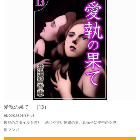
愛執の果て （13）
eBookJapan Plus
抜群のスタイルを誇り、感じやすい体質の妻、真保子に夢中の臣也。
マンガ