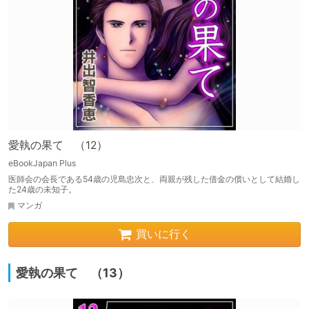
愛執の果て （12）
eBookJapan Plus
医師会の会長である54歳の児島忠次と、両親が残した借金の償いとして結婚し
た24歳の未知子。
マンガ
買いに行く
愛執の果て （13）