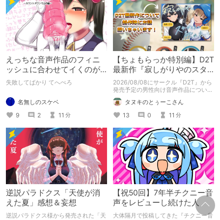
えっちな音声作品のフィニ
【ちょもらっか特別編】D2T
ッシュに合わせてイくのが
最新作『寂しがりやのスタ
下手すぎる【失敗した話】
ーダストと触れあって』制
失敗してばかり てへぺろ
2026/08/08にサークル『D2T』から
作陣にインタビュー！🎤
発売予定の男性向け音声作品について
逆神ラニさんと不束こけしさんにお話
名無しのスケベ
タヌキのとぅーこさん
聞いちゃいました！夏コミに関する告
知もあります！
9
2
11
13
0
11
分
分
逆説パラドクス「天使が消
【祝50回】7年半チクニー音
えた夏」感想＆妄想
声をレビューし続けた人
逆説パラドクス様から発売された「天
大体隔月で投稿してきた『チクニー音