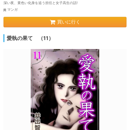
深い夜、黄色い化身を追う担任と女子高生の話!
マンガ
買いに行く
愛執の果て （11）