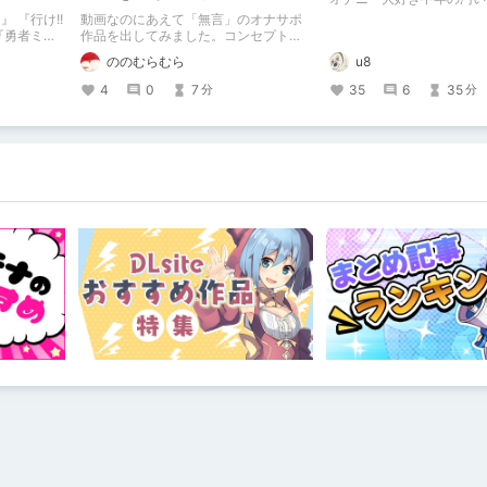
 『行け!!
動画なのにあえて「無言」のオナサポ
『勇者ミア
作品を出してみました。コンセプト通
それでも勇
りのものは作れたのですが、肝心の売
u8
ののむらむら
どいんめい
上がね……
35
6
35
4
0
7
分
分
”ではな
に薦めるのは