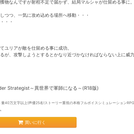
獲物なんですが射程不足で届かず、結局マルシャが仕留める事に。
しつつ、一気に攻め込める場所へ移動・・・

・・・

てユリアが敵を仕留める事に成功。

るが、攻撃しようとするとかなり近づかなければならない上に威
ider Strategist～異世界で軍師になる～(R18版)
量40万文字以上!声優25名!ストーリー重視の本格フルボイスシミュレーションRPG!!
ム
買いに行く