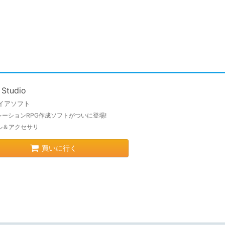
Studio
イアソフト
レーションRPG作成ソフトがついに登場!
ル＆アクセサリ
買いに行く