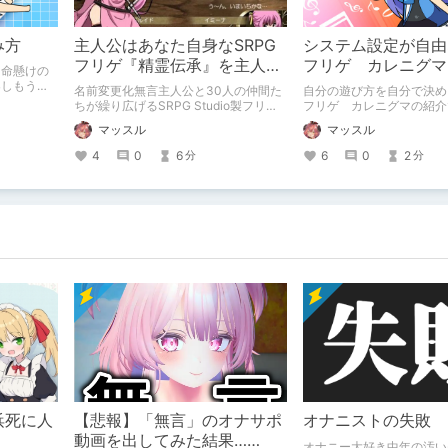
み方
主人公はあなた自身なSRPG
システム設定が自由な
フリゲ『精霊伝承』を主人公
フリゲ カレニグマ
も命懸けの
名マッスルに聞いた
楽しもうと
名前変更化無言主人公と30人の仲間た
自分の遊び方を自分で決め
を混ぜたの
ちが繰り広げるSRPG Studio製フリゲ
フリゲ カレニグマの紹介
精霊伝承の紹介です。
マッスル
マッスル
4
0
6
6
0
2
分
分
浜死に人
【悲報】「無言」のオナサポ
オナニストの失敗
動画を出してみた結果……
オナニー大好き中年の汚い