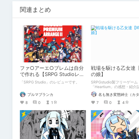
関連まとめ
ファ○アーエ○ブレムは自分
戦場を駆ける乙女達
で作れる【SRPG Studioレビ
の娘】
ュー】
「SRPG Studio」のレビューです。
SRPGstudio製フリーゲーム
「Heartium」の感想・紹
プルマブランカ
名も無き変態紳士（カ
8
0
1
7
0
4
分
分