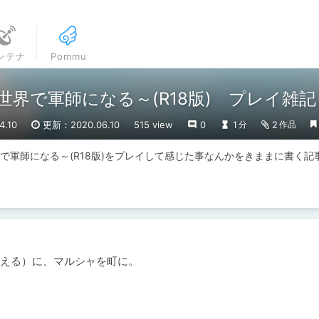
ンテナ
Pommu
gist～異世界で軍師になる～(R18版) プレイ
.10
更新：2020.06.10
515 view
0
1
2
分
作品
gist～異世界で軍師になる～(R18版)をプレイして感じた事なんかをきままに書く
える）に、マルシャを町に。
