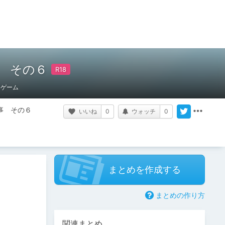
雑記 その６
ゲーム
記事　その６
いいね
0
ウォッチ
0
まとめを作成する
まとめの作り方
関連まとめ