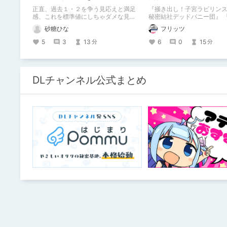
正直、過去１・２を争う見応えと満足
『掻き出し！子宮ラビリンス』
感、これを標準値にしちゃダメな見本
秘密結社デッドバニー団』 
かも
とツンツン猫サキュバス ~
砂糖ひな
フリッツ
者はコロせない!~』 『めい
ど！』 本記事はねくすとテーマ「人に
5
3
13
6
0
15
分
分
薦めづらいけど好きな作品」
い”です。 好きだったら人
当たり前だよなぁ！？
DLチャンネル公式まとめ