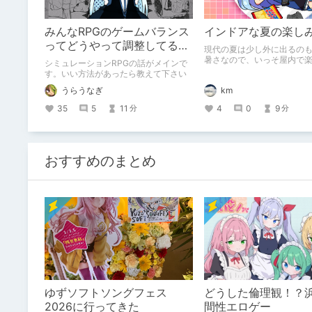
みんなRPGのゲームバランス
インドアな夏の楽し
ってどうやって調整してる
現代の夏は少し外に出るの
の？
暑さなので、いっそ屋内で
シミュレーションRPGの話がメインで
提案します。 一部対話形式
す。いい方法があったら教えて下さい
で、苦手な方は御注意を。
km
うらうなぎ
4
0
9
35
5
11
分
分
おすすめのまとめ
ゆずソフトソングフェス
どうした倫理観！？
2026に行ってきた
間性エロゲー