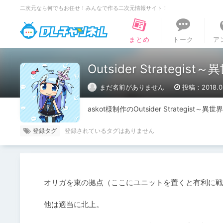
二次元なら何でもお任せ！みんなで作る二次元情報サイト！
DLチャンネル
まとめ
トーク
ア
Outsider Strate
まだ名前がありません
投稿：2018.04
askot様制作のOutsider Strate
登録タグ
オリガを東の拠点（ここにユニットを置くと有利に戦
他は適当に北上。
