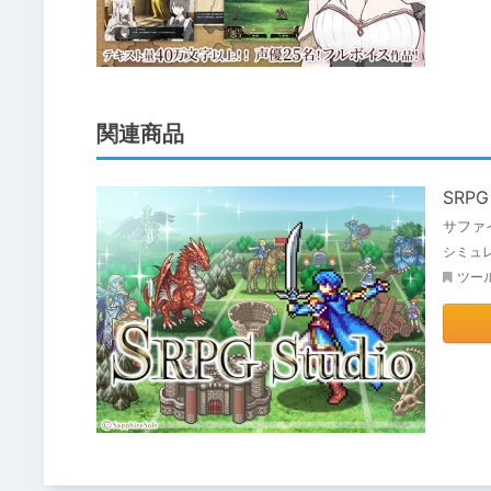
関連商品
SRPG 
サファ
シミュ
ツー