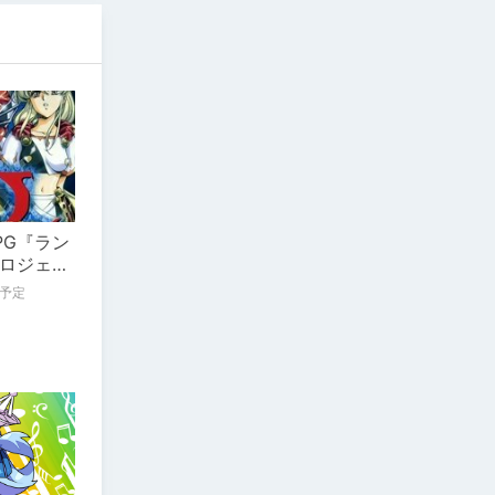
PG『ラン
ロジェク
予定