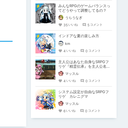
みんなRPGのゲームバランスっ
てどうやって調整してるの？
うらうなぎ
35
5
いいね
コメント
インドアな夏の楽しみ方
km
4
0
いいね
コメント
主人公はあなた自身なSRPGフ
リゲ『精霊伝承』を主人公名マ
ッスルに聞いた
マッスル
4
0
いいね
コメント
システム設定が自由なSRPGフ
リゲ カレニグマ
マッスル
6
0
いいね
コメント