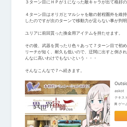
３ターン目にＨＰが１になった敵キャラが出て格好の
４ターン目はオリガとマルシャを敵の射程圏外を維持
したのですが次のターンで移動力が足らない事が判明
ユリアに前回貰った換金用アイテムを持たせます。

その後、武器を買ったり色々あって７ターン目で初め
リーチが短く、耐久も低いので、迂闊に出すと倒され
んなに高いわけでもないという・・・

そんなこんなで７へ続きます。
Outs
askot
テキスト
ゲー