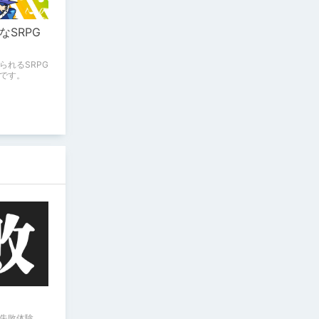
SRPG
られるSRPG
です。
失敗体験