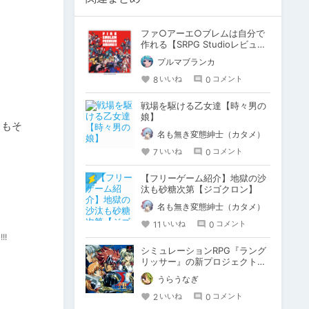


ファ○アーエ○ブレムは自分で
作れる【SRPG Studioレビュ
ー】
プルマブランカ
8
0
いいね
コメント
戦場を駆ける乙女達【時々男の
娘】
力もそ
名も無き変態紳士（カタメ）
7
0
いいね
コメント
【フリーゲーム紹介】地獄の沙
汰も砂糖次第【ジゴクロン】
名も無き変態紳士（カタメ）
11
0
いいね
コメント
!
シミュレーションRPG『ラング
リッサー』の新プロジェクトを
やるらしい
うらうなぎ
2
0
いいね
コメント