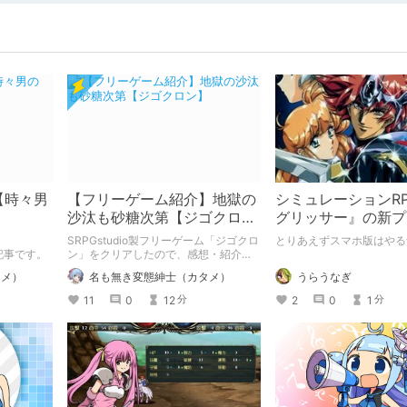
【時々男
【フリーゲーム紹介】地獄の
シミュレーションR
沙汰も砂糖次第【ジゴクロ
グリッサー』の新プ
ン】
トをやるらしい
SRPGstudio製フリーゲーム「ジゴクロ
とりあえずスマホ版はやる
介記事です。
ン」をクリアしたので、感想・紹介記
事を書かせて頂きました。 無料で遊べ
タメ）
名も無き変態紳士（カタメ）
うらうなぎ
ますので、興味を持った方は遊んでみ
てください。
11
0
12
2
0
1
分
分