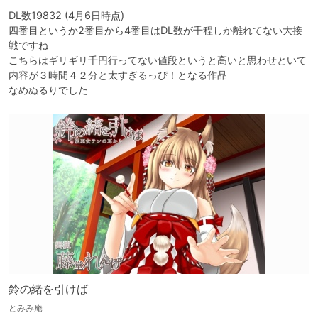
DL数19832 (4月6日時点)

四番目というか2番目から4番目はDL数が千程しか離れてない大接
戦ですね

こちらはギリギリ千円行ってない値段というと高いと思わせといて

内容が３時間４２分と太すぎるっぴ！となる作品

なめぬるりでした
鈴の緒を引けば
とみみ庵