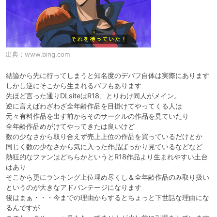
出典：
www.bing.com
結論から先に行ってしまうと知名度のデバフ自体は実際にあります

しかし逆にそこから生まれるバフもあります

先ほど言った通りDLsiteはR18、とりわけ同人がメイン。

逆に言えばわざわざ全年齢作品を目掛けてやってくる人は

元々有料作品を出す前からそのサークルの作品を見ていたり

全年齢作品めがけてやってきたは良いけど

数の少なさから取り合えず売上上位の作品を買っているだけとか

同じく数の少なさから気に入った作品ばっかり見ているなどなど

熱狂的なファンはどちらかというとR18作品より生まれやすい土台
はあり

そこから更にランキング上位埋め尽くし＆全年齢作品のみ取り扱い

というのが大きなアドバンテージになります

後はまぁ・・・今までの理由からするとちょっと下世話な理由にな
るんですが
