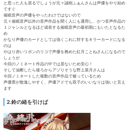
と思った人も居るでしょうが元々誠樹ふぁんさんは声優をやり始め
てすぐ

催眠音声の声優をやったわけではないので

元々催眠音声以外の音声作品を聞く人にも通用し、かつ音声作品の

１ジャンルとなるほど成長する催眠音声の最初期にもいたとなるた
め

かなり声優のカードとしては強くこれに対するキラーカードになる
のは

やはり赤いリボンのリコで声優を務めた紅月ことねさんになるので
しょうが

今回のノミネート作品の中では居ないため安心！

そして油断したら後ろからアゾりそうな野上菜月さんは

今回ノミネートした複数の音声作品で被っているため

声優票が散逸しやすく、声優アドでも双子のいいなりは強いと言え
ます
2.鈴の緒を引けば