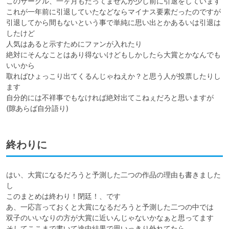
このサークル、一ヶ月もたってませんが少し前に引退をしています

これが一年前に引退していたなどならマイナス要素だったのですが

引退してから間もないという事で単純に思い出とかあるいは引退は
したけど

人気はあると示すためにファンが入れたり

絶対にそんなことはあり得ないけどもしかしたら大賞とかなんでも
いいから

取ればひょっこり出てくるんじゃねえか？と思う人が投票したりし
ます

自分的には不祥事でもなければ絶対出てこねぇだろと思いますが
(隙あらば自分語り)
終わりに
はい、大賞になるだろうと予測した二つの作品の理由も書きました
し

このまとめは終わり！閉廷！、です

あ、一応言っておくと大賞になるだろうと予測した二つの中では

双子のいいなりの方が大賞に近いんじゃないかなぁと思ってます

そしてここまで書いて途中結果で思いっきり外れてたら
