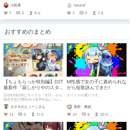
と。 落ち続けた、そして最近宮島に
小松菜
rururur
行ったことさえ忘れてた。 2021年11
月ごろですね、メリハリねー。 ネク
7
0
6
2
0
7
分
分
スト落とされた、頭痛いっていうの
に、ねくすと外して入れます。
おすすめのまとめ
【ちょもらっか特別編】D2T
M性感で女の子に責められな
最新作『寂しがりやのスタ
がら短歌詠んできた!
ーダストと触れあって』制
2026/08/08にサークル『D2T』から
タイトルの通りです。
作陣にインタビュー！🎤
発売予定の男性向け音声作品について
逆神ラニさんと不束こけしさんにお話
長田 興資
タヌキのとぅーこさん
聞いちゃいました！夏コミに関する告
知もあります！
37
8
20
13
0
11
分
分