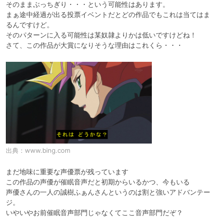
そのままぶっちぎり・・・という可能性はあります。

まぁ途中経過が出る投票イベントだとどの作品でもこれは当てはま
るんですけど。

そのパターンに入る可能性は某奴隷よりかは低いですけどね！

出典：
www.bing.com
まだ地味に重要な声優票が残っています

この作品の声優が催眠音声だと初期からいるかつ、今もいる

声優さんの一人の誠樹ふぁんさんというのは割と強いアドバンテー
ジ。

いやいやお前催眠音声部門じゃなくてここ音声部門だぞ？
