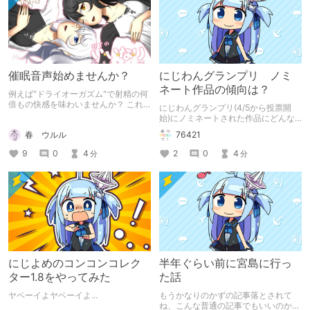
催眠音声始めませんか？
にじわんグランプリ ノミ
ネート作品の傾向は？
例えば"ドライオーガズム"で射精の何
倍もの快感を味わいませんか？ これ
にじわんグランプリ(4/5から投票開
は音声作品界トップの催眠音声作品で
始)にノミネートされた作品にどんな
す。 良質な作品ならば誰でもイクこ
傾向があるのか考えてみた。
春 ウルル
76421
とができます。
9
0
4
2
0
4
分
分
にじよめのコンコンコレク
半年ぐらい前に宮島に行っ
ター1.8をやってみた
た話
ヤベーイよヤベーイよ...
もうかなりのかずの記事落とされて
ね、こんな普通の記事でもいいのかな