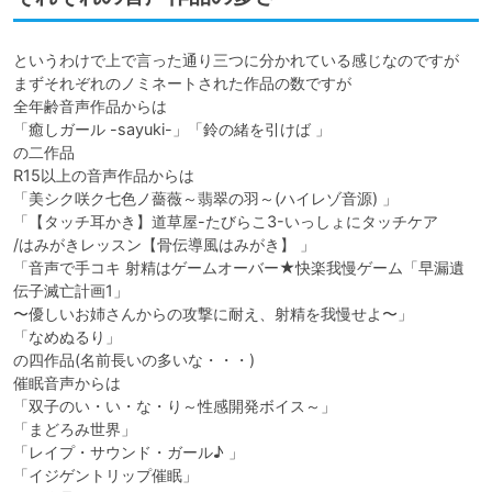
というわけで上で言った通り三つに分かれている感じなのですが

まずそれぞれのノミネートされた作品の数ですが

全年齢音声作品からは

「癒しガール -sayuki-」「鈴の緒を引けば 」

の二作品

R15以上の音声作品からは

「美シク咲ク七色ノ薔薇～翡翠の羽～(ハイレゾ音源) 」

「【タッチ耳かき】道草屋-たびらこ3-いっしょにタッチケア

/はみがきレッスン【骨伝導風はみがき】 」

「音声で手コキ 射精はゲームオーバー★快楽我慢ゲーム「早漏遺
伝子滅亡計画1」

〜優しいお姉さんからの攻撃に耐え、射精を我慢せよ〜」

「なめぬるり」

の四作品(名前長いの多いな・・・)

催眠音声からは

「双子のい・い・な・り～性感開発ボイス～」

「まどろみ世界」

「レイプ・サウンド・ガール♪ 」

「イジゲントリップ催眠」
