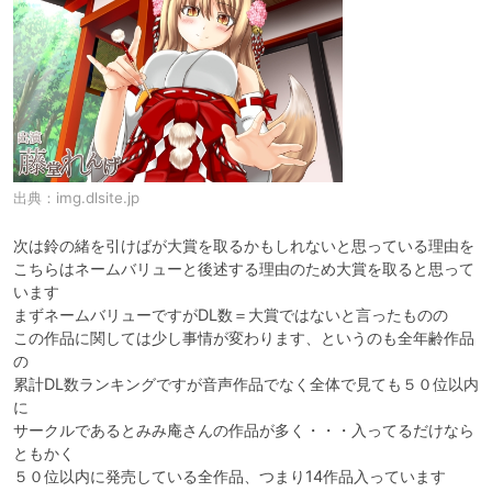
出典：
img.dlsite.jp
次は鈴の緒を引けばが大賞を取るかもしれないと思っている理由を

こちらはネームバリューと後述する理由のため大賞を取ると思って
います

まずネームバリューですがDL数＝大賞ではないと言ったものの

この作品に関しては少し事情が変わります、というのも全年齢作品
の

累計DL数ランキングですが音声作品でなく全体で見ても５０位以内
に

サークルであるとみみ庵さんの作品が多く・・・入ってるだけなら
ともかく

５０位以内に発売している全作品、つまり14作品入っています
