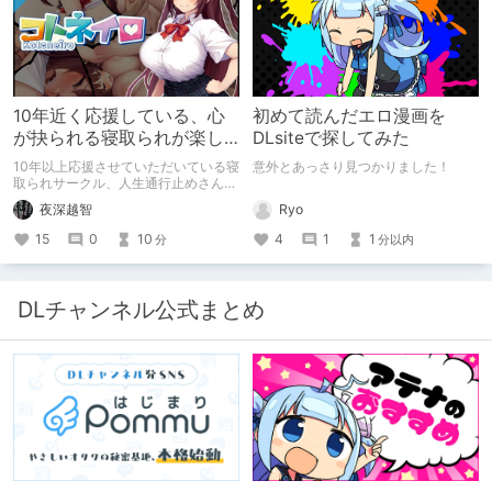
10年近く応援している、心
初めて読んだエロ漫画を
が抉られる寝取られが楽し
DLsiteで探してみた
めるサークル
10年以上応援させていただいている寝
意外とあっさり見つかりました！
取られサークル、人生通行止めさんの
新作がとても良かったので、新作を中
Ryo
夜深越智
心に、このサークルのゲームを紹介し
たくて、記事を書かせていただく。
4
1
1
15
0
10
分以内
分
キミノオモイからずっと好きな熱心な
ファンとしての記事にどうか、お付き
合いいただきたい（2026年7月18日
微修正）
DLチャンネル公式まとめ