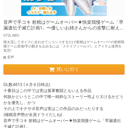
音声で手コキ 射精はゲームオーバー★快楽我慢ゲーム「早
漏遺伝子滅亡計画1」〜優しいお姉さんからの攻撃に耐え、
射精を我慢せよ〜
072LABO
聴き流してボイスに合わせてシコシコするだけ!射精はゲームオーバーの射精我
慢ゲーム登場!手の動きを止めるには「ステイフィールド!」とアイテム使用を
宣言!
音声
買いに行く
DL数4613 (４月６日時点)

十番目はこの中では実は孤軍奮闘ともいえる作品

何故かというとこの中で唯一純粋なストーリー性よりヌけるかどう
かを優先し、かつ

その上でオナサポ音声は実はこの作品のみだったりする

(催眠音声勢が全員ドライだしね)

音声で手コキ 射精はゲームオーバー★快楽我慢ゲーム「早漏遺伝
子滅亡計画1」
