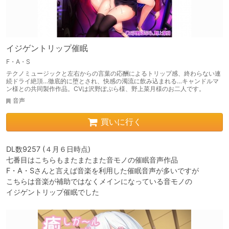
イジゲントリップ催眠
F・A・S
テクノミュージックと左右からの言葉の応酬によるトリップ感、終わらない連
続ドライ絶頂…徹底的に堕とされ、快感の濁流に飲み込まれる…キャンドルマ
ン様との共同製作作品。CVは沢野ぽぷら様、野上菜月様のお二人です。
音声
買いに行く
DL数9257 (４月６日時点)

七番目はこちらもまたまたまた音モノの催眠音声作品

F・A・Sさんと言えば音楽を利用した催眠音声が多いですが

こちらは音楽が補助ではなくメインになっている音モノの

イジゲントリップ催眠でした