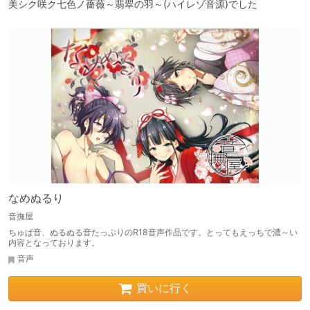
美シク咲ク七色ノ薔薇～翡翠の羽～(ハイレゾ音源)でした
なめぬるり
音撫屋
ちゅぱ音、ぬるぬる音たっぷりのR18音声作品です。とってもえっちで濃～い
内容となっております。
音声
買いに行く