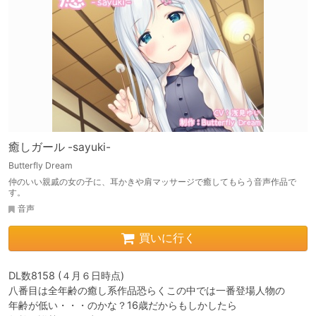
癒しガール -sayuki-
Butterfly Dream
仲のいい親戚の女の子に、耳かきや肩マッサージで癒してもらう音声作品で
す。
音声
買いに行く
DL数8158 (４月６日時点)

八番目は全年齢の癒し系作品恐らくこの中では一番登場人物の

年齢が低い・・・のかな？16歳だからもしかしたら
