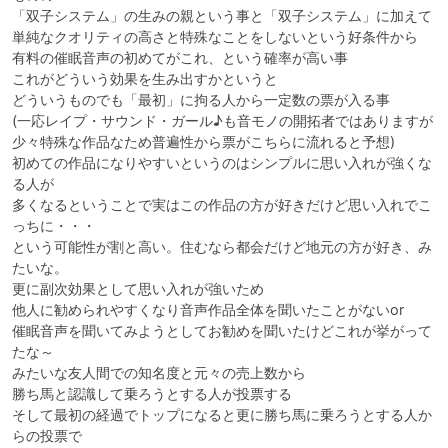
「双子システム」の生みの親という事と「双子システム」に加えて

単純なクオリティの高さと特殊なことをしないという好条件から

有料の催眠音声の初めてがこれ、という確率が高い事

これがどういう効果を生み出すかというと

どういうものでも「最初」に拘る人から一定数の票が入る事

(一応レイプ・サウンド・ガール♪も音モノの開拓者ではありますが

少々特殊な作品なため普遍性から票がこちらに流れると予想)

初めての作品になりやすいというのはシンプルに思い入れが強くな
る人が

多くなるということで実はこの作品の方が好きだけど思い入れでこ
っちに・・・

という可能性が割と高い。住むなら都会だけど地元の方が好き、み
たいな。

更に副次効果として思い入れが強いため

他人に勧められやすくなり音声作品全体を聞いたことがないor

催眠音声を聞いてみようとしてお勧めを聞いたけどこれが挙がって
たな～

みたいな友人間での知名度と元々の売上数から

勝ち馬と認識して乗ろうとする人が投票する

そして最初の経過でトップになると更に勝ち馬に乗ろうとする人か
らの投票で
