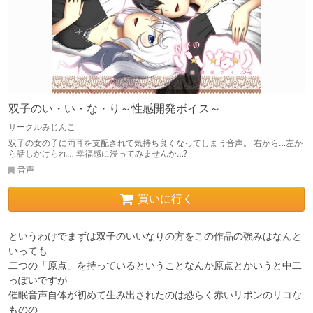
双子のい・い・な・り～性感開発ボイス～
サークルみじんこ
双子の女の子に両耳を支配されて気持ち良くなってしまう音声。 右から…左か
ら話しかけられ… 幸福感に浸ってみませんか…?
音声
買いに行く
というわけでまずは双子のいいなりの方をこの作品の強みはなんと
いっても

二つの「原点」を持っているということなんか原点とかいうと中二
っぽいですが

催眠音声自体が初めて生み出されたのは恐らく赤いリボンのリコな
ものの
