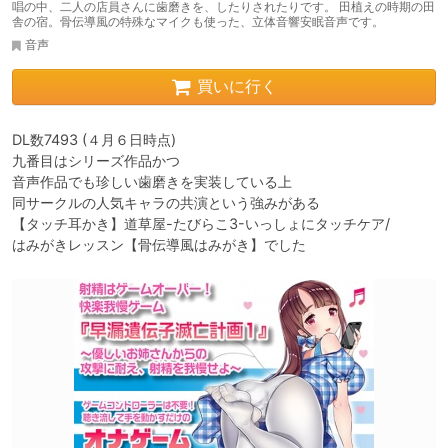
唱の中、二人の店員さんに歯磨きを、したりされたりです。 田植えの時期の田
舎の宿。骨伝導風の特殊なマイクも使った、立体音響安眠音声です。
音声
買いに行く
DL数7493 (４月６日時点)

九番目はシリーズ作品かつ

音声作品でも珍しい歯磨きを実装している上

同サークルの人気キャラの共演という強みがある

【タッチ耳かき】道草屋-たびらこ3-いっしょにタッチケア/

はみがきレッスン【骨伝導風はみがき】でした