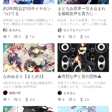
約2年間ほぼ1日中イヤホン
まどろみ世界ー引き込まれ
つけてる
る催眠音声を貴方に－
外耳炎にはなる？綿棒の消費数は？イ
作品名「まどろみ世界」 サークル名
ヤホン難聴は大丈夫なの？調べてみま
「エロトランス」 ぼーっと聞ける催
した！
眠音声って少ない気がするので紹介し
あるみな
なんでもスムージー
てみた形です。 ダウナー系で、だる
ーんってしたい方オススメ！
7
0
7
4
0
2
分
分
なめぬるり【まとめ3】
⚠苛烈な声と音の恐怖⚠
※多少のネタバレ有 今回は催眠音声じ
本気でマゾ堕ちしたい方。 心の底か
ゃなくて普通の音声作品
ら屈服したい方。 それ以外はNo
thank you！
催眠の民
なるるん
7
0
4
8
0
2
分
分