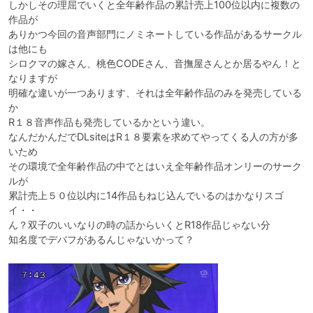
しかしその理屈でいくと全年齢作品の累計売上100位以内に複数の
作品が

ありかつ今回の音声部門にノミネートしている作品があるサークル
は他にも

シロクマの嫁さん、桃色CODEさん、音撫屋さんとか居るやん！と
なりますが

明確な違いが一つあります、それは全年齢作品のみを発売している
か

R１８音声作品も発売しているかという違い。

なんだかんだでDLsiteはR１８要素を求めてやってくる人の方が多
いため

その環境で全年齢作品の中でとはいえ全年齢作品オンリーのサーク
ルが

累計売上５０位以内に14作品もねじ込んでいるのはかなりスゴ
イ・・

ん？双子のいいなりの時の話からいくとR18作品じゃない分

知名度でデバフがあるんじゃないかって？