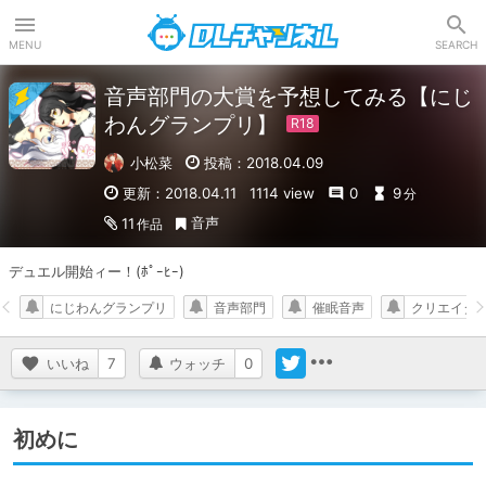
DLチャンネル
MENU
SEARCH
音声部門の大賞を予想してみる【にじ
わんグランプリ】
小松菜
投稿：2018.04.09
更新：2018.04.11
1114 view
0
9
分
音声
11
作品
デュエル開始ィー！(ﾎﾟｰﾋｰ)
にじわんグランプリ
音声部門
催眠音声
クリエイタ
いいね
7
ウォッチ
0
初めに