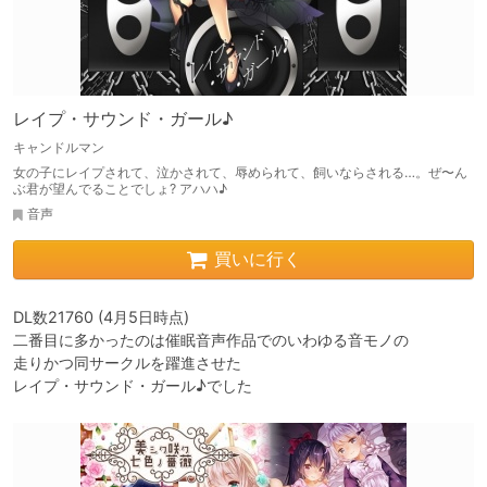
レイプ・サウンド・ガール♪
キャンドルマン
女の子にレイプされて、泣かされて、辱められて、飼いならされる…。ぜ〜ん
ぶ君が望んでることでしょ? アハハ♪
音声
買いに行く
DL数21760 (4月5日時点)

二番目に多かったのは催眠音声作品でのいわゆる音モノの

走りかつ同サークルを躍進させた

レイプ・サウンド・ガール♪でした