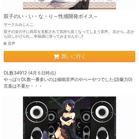
双子のい・い・な・り～性感開発ボイス～
サークルみじんこ
双子の女の子に両耳を支配されて気持ち良くなってしまう音声。 右から…左か
ら話しかけられ… 幸福感に浸ってみませんか…?
音声
買いに行く
DL数34912 (4月５日時点)

やっぱりDL数一番多いのは催眠音声のやべーやつでした(語彙力0)
