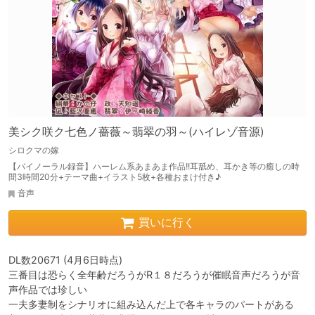
美シク咲ク七色ノ薔薇～翡翠の羽～(ハイレゾ音源)
シロクマの嫁
【バイノーラル録音】ハーレム系あまあま作品!!耳舐め、耳かき等の癒しの時
間3時間20分+テーマ曲+イラスト5枚+各種おまけ付き♪
音声
買いに行く
DL数20671 (4月6日時点)

三番目は恐らく全年齢だろうがR１８だろうが催眠音声だろうが音
声作品では珍しい

一夫多妻制をシナリオに組み込んだ上で各キャラのパートがある
