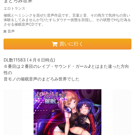
まどろみ世界
エロトランス
催眠とヘミシンクを混ぜた音声作品です。言葉と音、その両方で気持ちの良い
体験をしてみませんか?ひたすらダウナー状態を目指し、その状態でHな行為を
させる催眠音声CDです。
音声
買いに行く
DL数11583 (４月６日時点)

６番目は２番目のレイプ・サウンド・ガール♪とはまた違った方向
性の

音モノの催眠音声のまどろみ世界でした