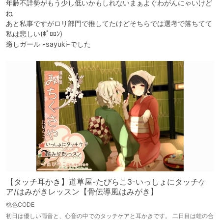
年齢不詳勢がもう少し低いかもしれないまぁよぐわがんにゃいけど
ね

あと私事ですがロリ部門で推してたけどそちらでは選考で落ちてて
私は悲しい(ﾎﾟﾛﾛﾝ)

癒しガール -sayuki-でした
【タッチ耳かき】道草屋-たびらこ3-いっしょにタッチケ
ア/はみがきレッスン【骨伝導風はみがき】
桃色CODE
初日は優しい雨音と、心音の中でのタッチケアと耳かきです。 二日目は蛙の合