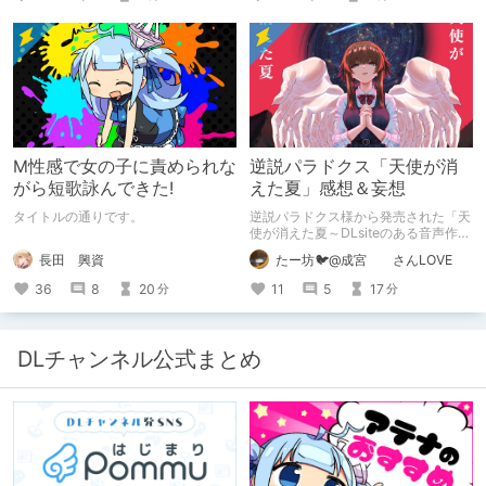
M性感で女の子に責められな
逆説パラドクス「天使が消
がら短歌詠んできた!
えた夏」感想＆妄想
タイトルの通りです。
逆説パラドクス様から発売された「天
使が消えた夏～DLsiteのある音声作品
について～」の感想です。 妄想も多
長田 興資
たー坊🐦@成宮 さんLOVE
いです。
36
8
20
11
5
17
分
分
DLチャンネル公式まとめ