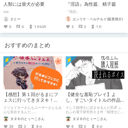
人類には柴犬が必要
『淫語』為性篇、精子篇
sss
『淫語』
さと〜
エンリケ・ベルナルド(延里啓介)
0
0
1
3
2
1
分以内
分
おすすめのまとめ
【感想】第１回がるまにフ
【健全な羞恥プレイ】よ
ェスに行ってきタヌキ！
し、すごいタイトルの作品
【レポ】
をまた買おう。【湧き上が
クリエイターさんもユーザーさんもみ
そして税理士に読ませるんだ🤭💕 ふ
る不健全な気持ち】
んな実在するんだ……
わふわ電子研究所さま作『税理士に購
入履歴読まれるボイス』の感想レビュ
タヌキのとぅーこさん
タヌキのとぅーこさん
ーです！
29
3
8
6
0
6
分
分