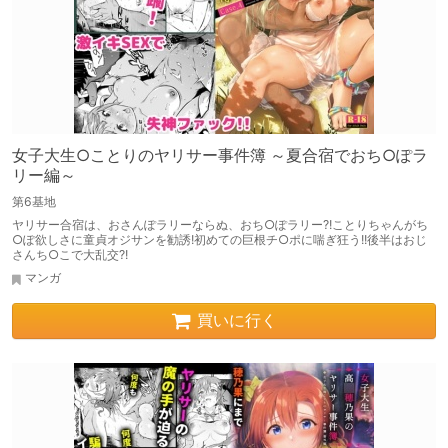
女子大生○ことりのヤリサー事件簿 ～夏合宿でおち○ぽラ
リー編～
第6基地
ヤリサー合宿は、おさんぽラリーならぬ、おち○ぽラリー?!ことりちゃんがち
○ぽ欲しさに童貞オジサンを勧誘!初めての巨根チ○ポに喘ぎ狂う!!後半はおじ
さんち○こで大乱交?!
マンガ
買いに行く