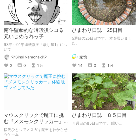
南斗聖拳的な暗殺後シコる
ひまわり日誌 25日目
元いじめられっ子
5週目の25日目です。 本を買いまし
た。
98年～01年連載漫画「殺し屋1」につ
いて
家鴨
♡Sinsi Namonaki♡
14
0
1
2
0
1
分
分
マウスクリックで魔王に挑
ひまわり日誌 ８５日目
む『メスモンクリッカー』
４週目の85日目です。 眠い...
体験版プレイしてみた
指先ひとつでメスガキ魔王をわからせ
るゲーム