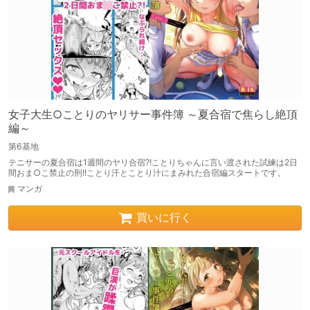
女子大生○ことりのヤリサー事件簿 ～夏合宿で焦らし絶頂
編～
第6基地
テニサーの夏合宿は1週間のヤリ合宿?!ことりちゃんに言い渡された試練は2日
間おま○こ禁止の刑!!ことり汗とことり汁にまみれた合宿編スタートです。
マンガ
買いに行く