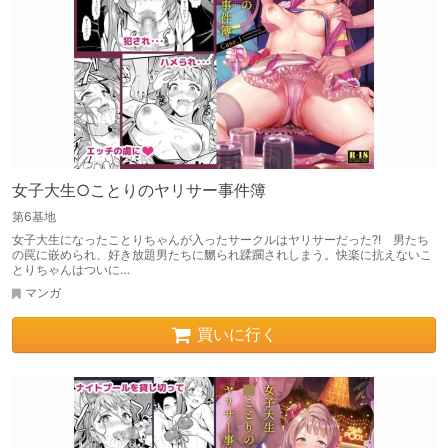
女子大生○ことりのヤリサー事件簿
第6基地
女子大生になったことりちゃんが入ったサークルはヤリサーだった?! 男たち
の罠に嵌められ、好き放題男たちに嬲られ蹂躙されしまう。快楽に抗えないこ
とりちゃんはついに…
マンガ
買いに行く