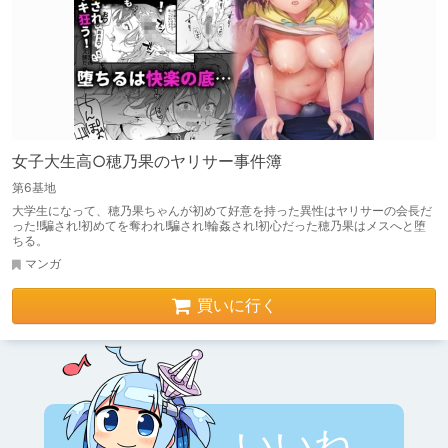
女子大生高○穂乃果のヤリサー事件簿
第6基地
大学生になって、穂乃果ちゃんが初めて好意を持った異性はヤリサーの会長だ
った!!騙され!初めてを奪われ!騙され!輪姦され!初心だった穂乃果はメスへと堕
ちる。
マンガ
買いに行く
いいね