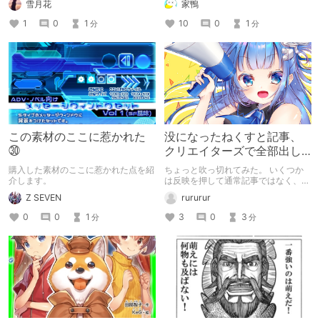
雪月花
家鴨
1
0
1
10
0
1
分
分
この素材のここに惹かれた
没になったねくすと記事、
㉚
クリエイターズで全部出し
てみます。
購入した素材のここに惹かれた点を紹
ちょっと吹っ切れてみた。 いくつか
介します。
は反映を押して通常記事ではなく、ク
リエイター記事として出してみようか
Z SEVEN
rururur
なと。
0
0
1
3
0
3
分
分