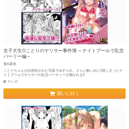
女子大生○ことりのヤリサー事件簿 ～ナイトプールで乱交
パーリー編～
第6基地
ことりちゃんが以前犯された写真でゆすられ、さらに酷いめに!!貸しきったナ
イトプールでヤリサーの乱交パーティーが開かれる!!
マンガ
買いに行く