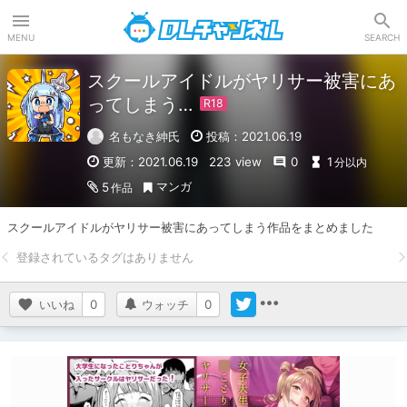
DLチャンネル
MENU
SEARCH
スクールアイドルがヤリサー被害にあ
ってしまう…
名もなき紳氏
投稿：2021.06.19
更新：2021.06.19
223 view
0
1
分以内
マンガ
5
作品
スクールアイドルがヤリサー被害にあってしまう作品をまとめました
いいね
0
ウォッチ
0