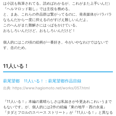
は小説も執筆されてる。読めばわかるが、これがまた上手いんだ）
『ヘルマロッド殺し』では主役を務める。

と、まあ、これらの作品群は繋がってるのに、発表媒体がバラバラ
なもんだから一度に抑えるのがすげえ難しいんだよ。

このへんがまた難解さにはっぱをかけている。

おもしろいんだけど。おもしろいんだけど！
個人的にはこの頃の絵柄が一番好き。今がいやなわけではないで
す、念のため。
11人いる！
萩尾望都 11人いる！：萩尾望都作品目録
出典: https://www.hagiomoto.net/works/057.html
『11人いる！』本編の素晴らしさは私如きが今更あれこれいうまで
もないです。が、個人的には2作の続編『東の地平・西の永遠』
『タダとフロルのスペース ストリート』が『11人いる！』と異なる