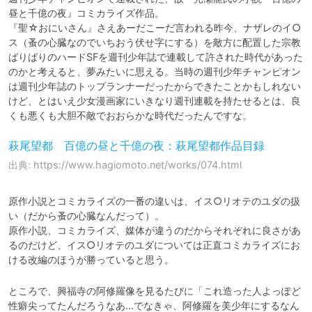
昼と千億の夜』コミカライズ作品。

『聖☆おにいさん』さえあーだこーだ言われる昨今、ナザレのイ○
ス（蚤の心臓なのでいちおう伏せ字にする）を敵方に配置した宗教
ばりばりのハードSFを週刊少年誌で連載して許された時代があった
のかと考えると、夢みたいに思える。当時の週刊少年チャンピオン
は週刊少年誌のトップランナーだったからできたことかもしれない
けど、とはいえ少女漫画家にいきなり週刊連載を持たせるとは、良
くも悪くも大胆不敵でおおらかな時代だったんですな。
萩尾望都 百億の昼と千億の夜：萩尾望都作品目録
出典: https://www.hagiomoto.net/works/074.html
原作小説とコミカライズの一番の違いは、イス○リオテのユダの扱
い（だから蚤の心臓なんだって）。

原作小説、コミカライズ、媒体が違うのだからそれぞれに良さがあ
るのだけど、イス○リオテのユダについては正直コミカライズにお
ける改編のほうが勝っていると思う。
ところで、興福寺の阿修羅像を見るたびに「これ造った人よっぽど
性癖尖ってたんだろうなあ…でなきゃ、阿修羅を美少年にするなん