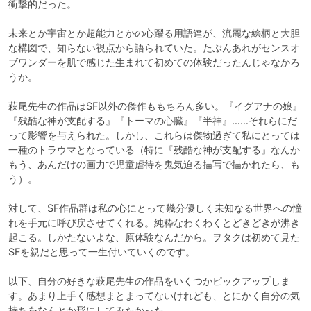
衝撃的だった。

未来とか宇宙とか超能力とかの心躍る用語達が、流麗な絵柄と大胆
な構図で、知らない視点から語られていた。たぶんあれがセンスオ
ブワンダーを肌で感じた生まれて初めての体験だったんじゃなかろ
うか。

萩尾先生の作品はSF以外の傑作ももちろん多い。『イグアナの娘』
『残酷な神が支配する』『トーマの心臓』『半神』……それらにだ
って影響を与えられた。しかし、これらは傑物過ぎて私にとっては
一種のトラウマとなっている（特に『残酷な神が支配する』なんか
もう、あんだけの画力で児童虐待を鬼気迫る描写で描かれたら、も
う）。

対して、SF作品群は私の心にとって幾分優しく未知なる世界への憧
れを手元に呼び戻させてくれる。純粋なわくわくとどきどきが沸き
起こる。しかたないよな、原体験なんだから。ヲタクは初めて見た
SFを親だと思って一生付いていくのです。

以下、自分の好きな萩尾先生の作品をいくつかピックアップしま
す。あまり上手く感想まとまってないけれども、とにかく自分の気
持ちをなんとか形にしてみたかった。