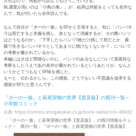
方式なので、何処から読んでもけっこういける。

BL濃度が高いのは『小鳥の巣』。が、結局は何処をとっても名作な
んで、気が付いたら全作読んでる。
なんで自分が『ポーの一族』をSFかと主張すると、柱に「バンパネ
ラは死亡すると衣服を残し、灰となって消滅するが、その際パンツ
はどうなるのか」「下手したらパンツ1枚だけ残して死亡とか、薔
薇で生きるバンパネラとしてあまりに情けなくないか？」について
の考察が書かれているから。

本編にはさほど関係ないのに、パンツのあるなしについて真面目な
考察をしたうえであの名作が書かれているというあたりが、なんと
いうかとてつもなくSF味を感じた。

えーと、伝わるかしら。この感覚。どうでもいい不思議を追求する
感覚がSFだと思うんです。
『ポーの一族』と萩尾望都の世界【普及版】の既刊一覧 –
小学館コミック
出典: https://comics.shogakukan.co.jp/book-series?cd=48932
「『ポーの一族』と萩尾望都の世界【普及版】」の既刊情報をチェ
ック！ 既刊一覧：『ポーの一族』と萩尾望都の世界【普及版】