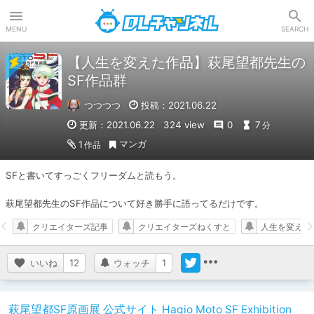
DLチャンネル
MENU
SEARCH
【人生を変えた作品】萩尾望都先生の
SF作品群
つつつつ
投稿：2021.06.22
更新：2021.06.22
324 view
0
7
分
マンガ
1
作品
SFと書いてすっごくフリーダムと読もう。

萩尾望都先生のSF作品について好き勝手に語ってるだけです。
クリエイターズ記事
クリエイターズねくすと
人生を変えた
いいね
12
ウォッチ
1
萩尾望都SF原画展 公式サイト Hagio Moto SF Exhibition