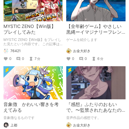
MYSTIC ZENO【Win版】
【全年齢ゲーム】やさしい
プレイしてみた
黒縄ーイマジナリーフレン
ドの「彼」と過ごすおぼん
MYSTIC ZENO【Win版】をプレイし
ゲームを紹介します
やすみー
た見たという内容です。 この記事は
通常のクリエイターズ記事です。
お金大好き
76421
0
0
6
0
0
7
分
分
音象徴 かわいい響きを考
『感想』ふたりのおもい
えてみる
で。〜監禁されたあなたの
末路〜【がるまに限定特典
音象徴なるものです
音声作品の感想です。
付き】
上都
お金大好き