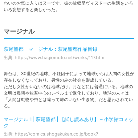
わいのお気に入りはヌーです。彼の故郷星ヴィヌドーの生活をいろ
いろ妄想すると楽しかった。
マージナル
萩尾望都 マージナル：萩尾望都作品目録
出典: https://www.hagiomoto.net/works/117.html
舞台は、30世紀の地球。不妊因子によって地球からは人間の女性が
存在しなくなっており、男性のみの社会を形成している。

ただし女性がいないのは地球だけ。月などには普通にいる。地球の
文明は農耕や牧畜中心のレベルまで退化しており、地球の人々は
「人間は動物や虫とは違って雌のいない生き物」だと思わされてい
る。
マージナル 1 | 萩尾望都 | 【試し読みあり】 – 小学館コミッ
ク
出典: https://comics.shogakukan.co.jp/book?