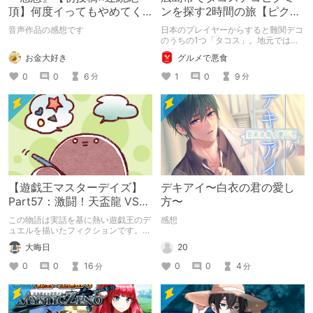
頂】何度イってもやめてく
ンを探す2時間の旅【ピクミ
れない嫉妬彼氏に激責めさ
ンブルーム / Pikmin
音声作品の感想です
日本のプレイヤーからすると難関デコ
れて堕とされる。
Bloom】
のうちの1つ「タコス」。地元では見
つけられなかった男が広島で探す旅を
お金大好き
グルメで悪食
お送りします。ねくすと5月のテーマ
「お出かけの記録」。
0
0
6
1
0
9
分
分
【遊戯王マスターデイズ】
デキアイ〜白衣の君の愛し
Part57：激闘！天盃龍 VS
方〜
千年D【架空デュエル】
この物語は実話を基に熱い遊戯王のデ
感想
ュエルを描いたフィクションです。
（自分用メモ：2025-05-14）
20
大晦日
0
0
4
0
0
16
分
分