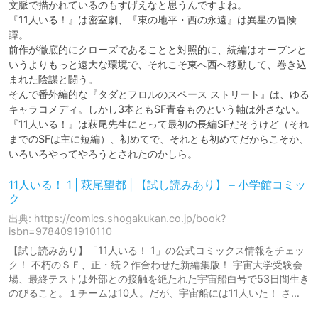
文脈で描かれているのもすげえなと思うんですよね。

『11人いる！』は密室劇、『東の地平・西の永遠』は異星の冒険
譚。

前作が徹底的にクローズであることと対照的に、続編はオープンと
いうよりもっと遠大な環境で、それこそ東へ西へ移動して、巻き込
まれた陰謀と闘う。

そんで番外編的な『タダとフロルのスペース ストリート』は、ゆる
キャラコメディ。しかし3本ともSF青春ものという軸は外さない。

『11人いる！』は萩尾先生にとって最初の長編SFだそうけど（それ
までのSFは主に短編）、初めてで、それとも初めてだからこそか、
いろいろやってやろうとされたのかしら。
11人いる！ 1 | 萩尾望都 | 【試し読みあり】 – 小学館コミッ
ク
出典: https://comics.shogakukan.co.jp/book?
isbn=9784091910110
【試し読みあり】「11人いる！ 1」の公式コミックス情報をチェッ
ク！ 不朽のＳＦ、正・続２作合わせた新編集版！ 宇宙大学受験会
場、最終テストは外部との接触を絶たれた宇宙船白号で53日間生き
のびること。１チームは10人。だが、宇宙船には11人いた！ さ…