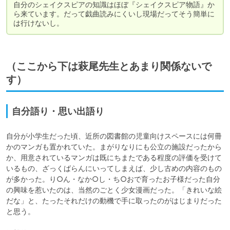
自分のシェイクスピアの知識はほぼ『シェイクスピア物語』か
ら来ています。だって戯曲読みにくいし現場だってそう簡単に
は行けないし。
（ここから下は萩尾先生とあまり関係ないで
す）
自分語り・思い出語り
自分が小学生だった頃、近所の図書館の児童向けスペースには何冊
かのマンガも置かれていた。まがりなりにも公立の施設だったから
か、用意されているマンガは既にちまたである程度の評価を受けて
いるもの、ざっくばらんにいってしまえば、少し古めの内容のもの
が多かった。り○ん・なか○し・ち○おで育ったお子様だった自分
の興味を惹いたのは、当然のごとく少女漫画だった。「きれいな絵
だな」と、たったそれだけの動機で手に取ったのがはじまりだった
と思う。
