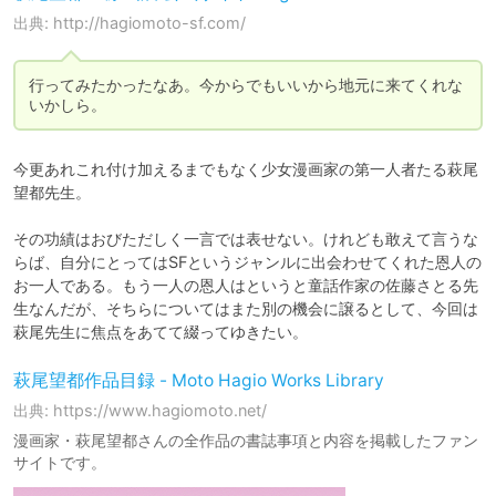
出典: http://hagiomoto-sf.com/
行ってみたかったなあ。今からでもいいから地元に来てくれな
いかしら。
今更あれこれ付け加えるまでもなく少女漫画家の第一人者たる萩尾
望都先生。

その功績はおびただしく一言では表せない。けれども敢えて言うな
らば、自分にとってはSFというジャンルに出会わせてくれた恩人の
お一人である。もう一人の恩人はというと童話作家の佐藤さとる先
生なんだが、そちらについてはまた別の機会に譲るとして、今回は
萩尾先生に焦点をあてて綴ってゆきたい。
萩尾望都作品目録 - Moto Hagio Works Library
出典: https://www.hagiomoto.net/
漫画家・萩尾望都さんの全作品の書誌事項と内容を掲載したファン
サイトです。