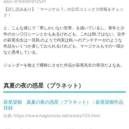
isbn=9784091912541
【試し読みあり】「マージナル 1」の公式コミックス情報をチェッ
ク！
と、こんな感じで「男しかいない世界」を描いているし、青年と少
年のセッ◎◎シーンとかもあるけれども、これはBLではない。近作
の萩尾先生は一見BLのようで内実はBLへのアンチテーゼのような
作品をいくつか著しておられるけれども、マージナルもその一環か
なと愚考している。
ジェンダーを敢えて曖昧にさせた作品が萩尾先生の骨頂だよなあ。
真夏の夜の惑星（プラネット）
萩尾望都 真夏の夜の惑星（プラネット）：萩尾望都作品
目録
出典: https://www.hagiomoto.net/works/125.html