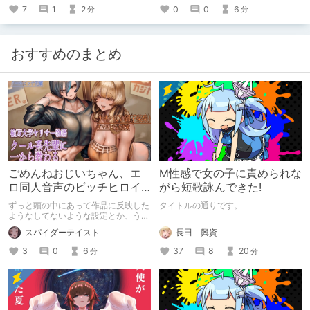
7
1
2
0
0
6
分
分
おすすめのまとめ
ごめんねおじいちゃん、エ
M性感で女の子に責められな
ロ同人音声のビッチヒロイ
がら短歌詠んできた!
ンに名前使って～過去作品
ずっと頭の中にあって作品に反映した
タイトルの通りです。
コンセプトを思い出そう～
ようなしてないような設定とか、うち
のヒロイン達の名づけの法則とかを頭
長田 興資
スパイダーテイスト
の中の映●研の金●さんに「そこにあ
っちゃいけねえんだよ」といわれたの
37
8
20
3
0
6
分
分
でとりあえず垂れ流します。