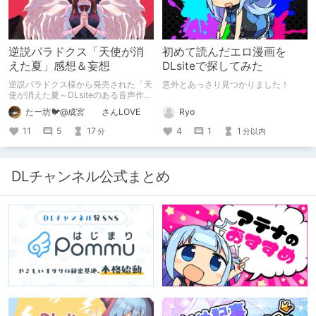
逆説パラドクス「天使が消
初めて読んだエロ漫画を
えた夏」感想＆妄想
DLsiteで探してみた
逆説パラドクス様から発売された「天
意外とあっさり見つかりました！
使が消えた夏～DLsiteのある音声作品
について～」の感想です。 妄想も多
Ryo
たー坊🐦@成宮 さんLOVE
いです。
4
1
1
11
5
17
分以内
分
DLチャンネル公式まとめ