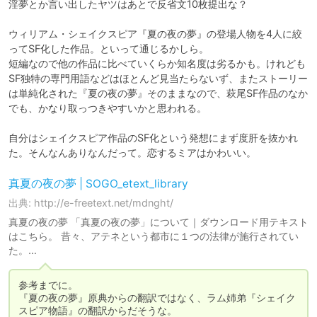
淫夢とか言い出したヤツはあとで反省文10枚提出な？

ウィリアム・シェイクスピア『夏の夜の夢』の登場人物を4人に絞
ってSF化した作品。といって通じるかしら。

短編なので他の作品に比べていくらか知名度は劣るかも。けれども
SF独特の専門用語などはほとんど見当たらないず、またストーリー
は単純化された『夏の夜の夢』そのままなので、萩尾SF作品のなか
でも、かなり取っつきやすいかと思われる。

自分はシェイクスピア作品のSF化という発想にまず度肝を抜かれ
た。そんなんありなんだって。恋するミアはかわいい。
真夏の夜の夢 | SOGO_etext_library
出典: http://e-freetext.net/mdnght/
真夏の夜の夢 「真夏の夜の夢」について｜ダウンロード用テキスト
はこちら。 昔々、アテネという都市に１つの法律が施行されてい
た。…
参考までに。

『夏の夜の夢』原典からの翻訳ではなく、ラム姉弟『シェイク
スピア物語』の翻訳からだそうな。
