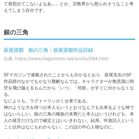
て発想出てこないよなあ…」とか、宗教界から怒られそうなこと考
えてしまう自分です。
銀の三角
萩尾望都 銀の三角：萩尾望都作品目録
出典: https://www.hagiomoto.net/works/094.html
SFマガジンで連載されたことからも分かるとおり、萩尾先生のSF
作品群のなかでもかなり難解なんでは。キャラクターが無意識に時
空を飛び越えるもんだから「いつ」「何処」がすぐに分からなくな
る。

なによりも、ラグトーリンがくせ者である。

神のような力を持つが本人もいうとおりなんでも出来るような神で
はないらしい。銀の三角の種族の末裔だと本人はいうけれども、本
人の発言だけなので確定とはいいきれない。結局、吟遊詩人という
こと以外はなにもわからない。この話の中心人物なのに。