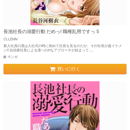
長池社長の溺愛行動 だめっ! 職権乱用ですっ 5
CLLENN
新入社員の凛は入社式の時に初めて社長を見るのだが、その社長が超イケメ
ン!! 自信家社長による凛へのHなアプローチが始まって…。
マンガ
買いに行く