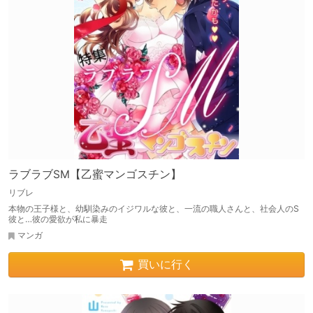
ラブラブSM【乙蜜マンゴスチン】
リブレ
本物の王子様と、幼馴染みのイジワルな彼と、一流の職人さんと、社会人のS
彼と…彼の愛欲が私に暴走
マンガ
買いに行く