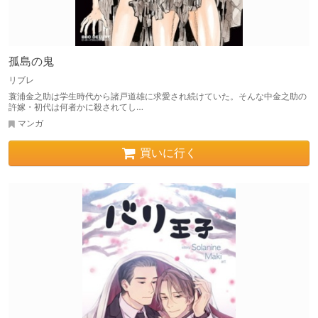
孤島の鬼
リブレ
蓑浦金之助は学生時代から諸戸道雄に求愛され続けていた。そんな中金之助の
許嫁・初代は何者かに殺されてし…
マンガ
買いに行く