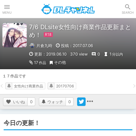
DLチャンネル
MENU
SEARCH
7/6 DLsite女性向け商業作品更新まと
め！
片倉九時
投稿：2017.07.06
更新：2019.06.10
370 view
0
1
分以内
その他
17
作品
１７作品です
女性向け商業作品
20170706
いいね
0
ウォッチ
0
今日の更新！