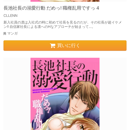
長池社長の溺愛行動 だめっ! 職権乱用ですっ 4
CLLENN
新入社員の凛は入社式の時に初めて社長を見るのだが、その社長が超イケメ
ン!! 自信家社長による凛へのHなアプローチが始まって…。
マンガ
買いに行く