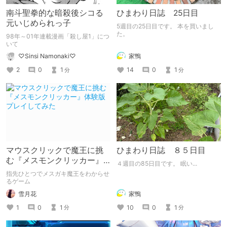
南斗聖拳的な暗殺後シコる
ひまわり日誌 25日目
元いじめられっ子
5週目の25日目です。 本を買いまし
た。
98年～01年連載漫画「殺し屋1」につ
いて
家鴨
♡Sinsi Namonaki♡
14
0
1
2
0
1
分
分
マウスクリックで魔王に挑
ひまわり日誌 ８５日目
む『メスモンクリッカー』
４週目の85日目です。 眠い...
体験版プレイしてみた
指先ひとつでメスガキ魔王をわからせ
るゲーム
雪月花
家鴨
1
0
1
10
0
1
分
分