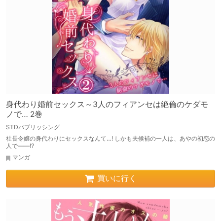
身代わり婚前セックス～3人のフィアンセは絶倫のケダモ
ノで… 2巻
STDパブリッシング
社長令嬢の身代わりにセックスなんて…! しかも夫候補の一人は、あやの初恋の
人で――!?
マンガ
買いに行く