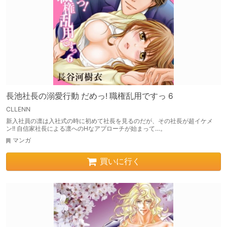
長池社長の溺愛行動 だめっ! 職権乱用ですっ 6
CLLENN
新入社員の凛は入社式の時に初めて社長を見るのだが、その社長が超イケメ
ン!! 自信家社長による凛へのHなアプローチが始まって…。
マンガ
買いに行く