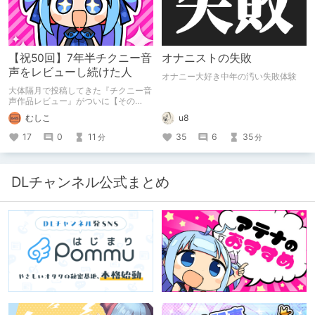
【祝50回】7年半チクニー音
オナニストの失敗
声をレビューし続けた人
オナニー大好き中年の汚い失敗体験
大体隔月で投稿してきた『チクニー音
声作品レビュー』がついに【その
50】を迎えました！ 約7年半チクニー
むしこ
u8
し続け、おシコり報告をしてきただけ
ですけど記念は記念。 皆様への感謝
17
0
11
35
6
35
分
分
を伝えたり、これまでの投稿を振り返
ります。
DLチャンネル公式まとめ