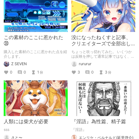
この素材のここに惹かれた
没になったねくすと記事、
㉚
クリエイターズで全部出し
てみます。
購入した素材のここに惹かれた点を紹
ちょっと吹っ切れてみた。 いくつか
介します。
は反映を押して通常記事ではなく、ク
リエイター記事として出してみようか
Z SEVEN
rururur
なと。
0
0
1
3
0
3
分
分
人類には柴犬が必要
『淫語』為性篇、精子篇
sss
『淫語』
さと〜
エンリケ・ベルナルド(延里啓介)