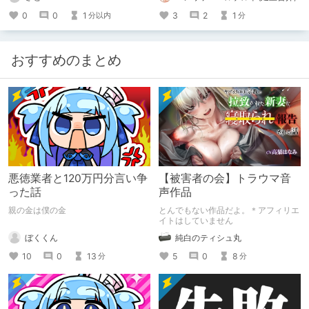
0
0
1
3
2
1
分以内
分
おすすめのまとめ
悪徳業者と120万円分言い争
【被害者の会】トラウマ音
った話
声作品
親の金は僕の金
とんでもない作品だよ。＊アフィリエ
イトはしていません
ぼくくん
純白のティシュ丸
10
0
13
5
0
8
分
分