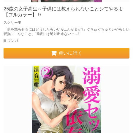
25歳の女子高生～子供には教えられないことシてやるよ
【フルカラー】 9
スクリーモ
「男を黙らせるにはどうしたらいいか…わかるか?」ぐちゅぐちゅといやらしい
愛撫…こんなこと、16歳には絶対出来ないっ…!
マンガ
買いに行く