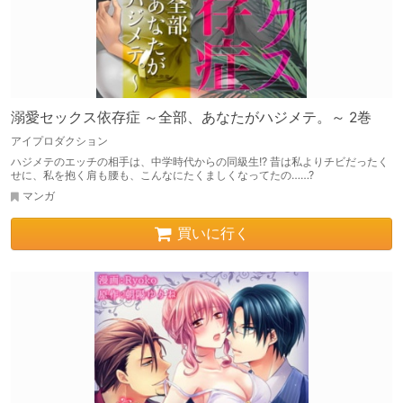
溺愛セックス依存症 ～全部、あなたがハジメテ。～ 2巻
アイプロダクション
ハジメテのエッチの相手は、中学時代からの同級生!? 昔は私よりチビだったく
せに、私を抱く肩も腰も、こんなにたくましくなってたの……?
マンガ
買いに行く