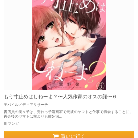
もう寸止めはしねーよ？〜人気作家のオスの顔〜６
モバイルメディアリサーチ
書店員の美々子は、売れっ子漫画家で元彼のヤマトと仕事で再会することに。
再会後のヤマトは前よりも嫉妬深…
マンガ
買いに行く