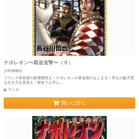
ナポレオン〜覇道進撃〜（９）
少年画報社
フランス革命後の新展開突入！ナポレオンの黄金期がはじまる！帝王の破天荒
な生き方を見習え！歴史でも学ん…
マンガ
買いに行く