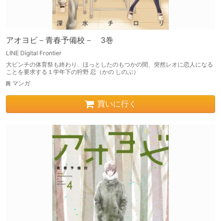
アオヨビ－青春予備校－ 3巻
LINE Digital Frontier
大ピンチの体育祭も終わり、ほっとしたのもつかの間、突然レオに恋人になる
ことを要求する１学年下の狩野 忍（かの しのぶ）
マンガ
買いに行く