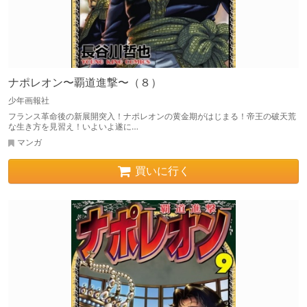
ナポレオン〜覇道進撃〜（８）
少年画報社
フランス革命後の新展開突入！ナポレオンの黄金期がはじまる！帝王の破天荒
な生き方を見習え！いよいよ遂に…
マンガ
買いに行く