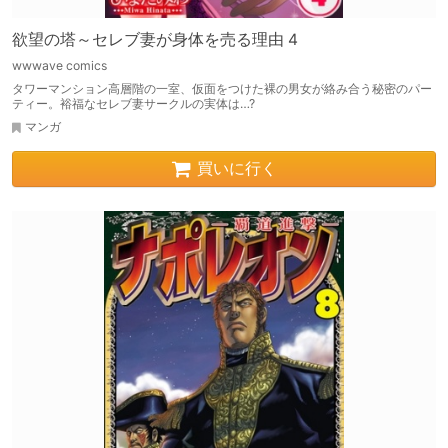
欲望の塔～セレブ妻が身体を売る理由 4
wwwave comics
タワーマンション高層階の一室、仮面をつけた裸の男女が絡み合う秘密のパー
ティー。裕福なセレブ妻サークルの実体は…?
マンガ
買いに行く