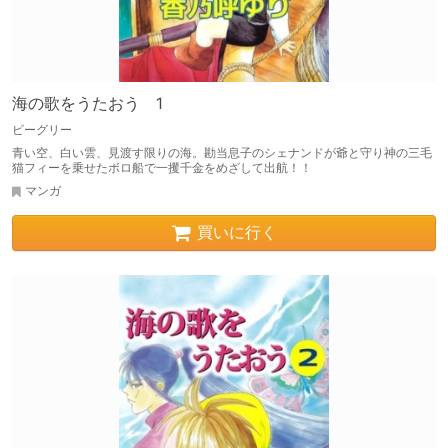
海の歌をうたおう 1
ビーグリー
青い空、白い雲、見渡す限りの海。勘当息子のシェナンドが爺と守り神の三毛
猫フィーを乗せたボロ船で一攫千金をめざして出航！！
マンガ
買いに行く