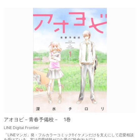
アオヨビ－青春予備校－ 1巻
LINE Digital Frontier
「LINEマンガ」発・フルカラーコミック!!イケメンだけを支えにして恋愛相談
を受けている、実は恋愛経験ゼロな男の“玲央(れお)”は…