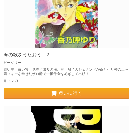
海の歌をうたおう 2
ビーグリー
青い空、白い雲、見渡す限りの海。勘当息子のシェナンドが爺と守り神の三毛
猫フィーを乗せたボロ船で一攫千金をめざして出航！！
マンガ
買いに行く