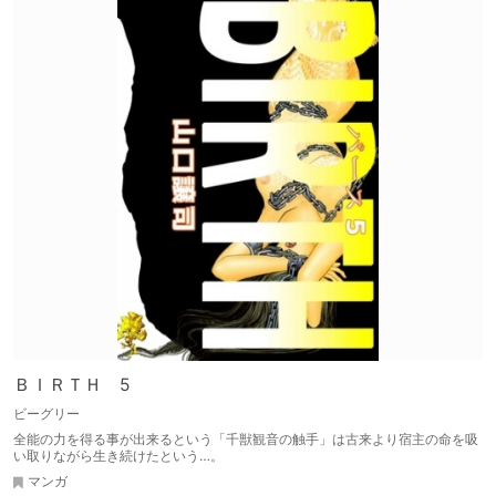
ＢＩＲＴＨ 5
ビーグリー
全能の力を得る事が出来るという「千獣観音の触手」は古来より宿主の命を吸
い取りながら生き続けたという…。
マンガ