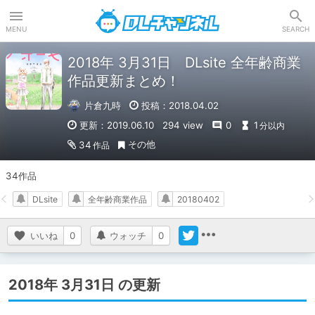
DLチャンネル
MENU
SEARCH
2018年 3月31日 DLsite 全年齢商業
作品更新まとめ！
片倉九時
投稿：2018.04.02
更新：2019.06.10
294 view
0
1
分以内
その他
34
作品
34作品
DLsite
全年齢商業作品
20180402
いいね
0
ウォッチ
0
2018年 3月31日 の更新