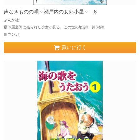
声なきものの唄～瀬戸内の女郎小屋～ 6
ぶんか社
最下層遊郭に売られた少女が見る、この世の地獄!! 第6巻!!
マンガ
買いに行く