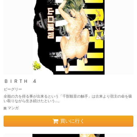
ＢＩＲＴＨ 4
ビーグリー
全能の力を得る事が出来るという「千獣観音の触手」は古来より宿主の命を吸
い取りながら生き続けたという…。
マンガ
買いに行く