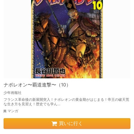
ナポレオン〜覇道進撃〜（10）
少年画報社
フランス革命後の新展開突入！ナポレオンの黄金期がはじまる！帝王の破天荒
な生き方を見習え！歴史でも学ん…
マンガ
買いに行く