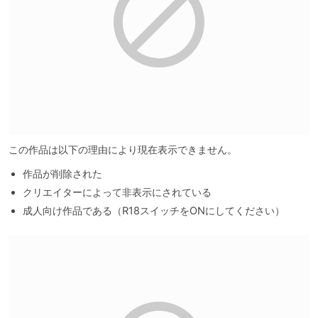
この作品は以下の理由により現在表示できません。
作品が削除された
クリエイターによって非表示にされている
成人向け作品である（R18スイッチをONにしてください）