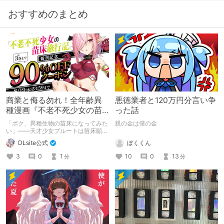
おすすめのまとめ
商業と侮る勿れ！全年齢異
悪徳業者と120万円分言い争
種漫画『不老不死少女の苗
った話
床旅行記』新刊記念1～3巻
「ボク、異種生物の苗床になってみた
親の金は僕の金
90%オフクーポン配布中✨
い」――天才少女プルートは苗床願望
を叶えるため、不老不死の体を手に入
ぼくくん
DLsite公式
れた！ 話題沸騰の全年齢苗床コミッ
クスの新刊が発売開始！ それを記念
10
0
13
3
0
1
分
分
して1～3巻まで90%OFFクーポン配
布いたします！ まだ本作品未体験の
皆さん、多分お好きです。ぜひお試し
ください。