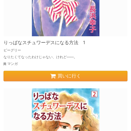
りっぱなスチュワーデスになる方法 1
ビーグリー
なりたくてなったわけじゃない、けれど――。
マンガ
買いに行く