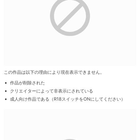
この作品は以下の理由により現在表示できません。
作品が削除された
クリエイターによって非表示にされている
成人向け作品である（R18スイッチをONにしてください）