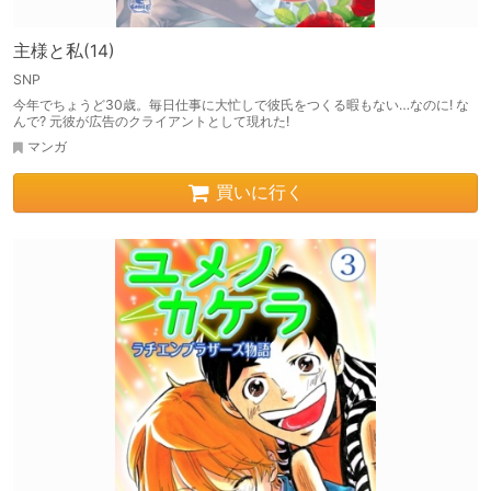
主様と私(14)
SNP
今年でちょうど30歳。毎日仕事に大忙しで彼氏をつくる暇もない…なのに! な
んで? 元彼が広告のクライアントとして現れた!
マンガ
買いに行く