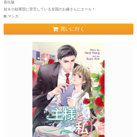
宙出版
姑＆小姑軍団に苦労している全国のお嫁さんにエール！
マンガ
買いに行く