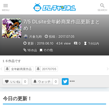
DLチャンネル
MENU
SEARCH
7/5 DLsite全年齢商業作品更新まと
め！
片倉九時
投稿：2017.07.05
更新：2019.06.10
434 view
0
1
分以内
その他
16
作品
１６作品です
全年齢商業作品
20170705
いいね
0
ウォッチ
0
今日の更新！