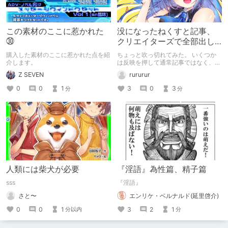
この素材のここに惹かれた
没になったねくすと記事、
㉚
クリエイターズで全部出し
てみます。
購入した素材のここに惹かれた点を紹
ちょっと吹っ切れてみた。 いくつか
介します。
は反映を押して通常記事ではなく、ク
リエイター記事として出してみようか
Z SEVEN
rururur
なと。
0
0
1
3
0
3
分
分
人類には柴犬が必要
『淫語』為性篇、精子篇
sss
『淫語』
さと〜
エンリケ・ベルナルド(延里啓介)
0
0
1
3
2
1
分以内
分