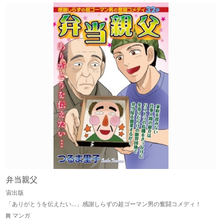
弁当親父
宙出版
「ありがとうを伝えたい…」感謝しらずの超ゴーマン男の奮闘コメディ！
マンガ