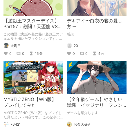
【遊戯王マスターデイズ】
デキアイ〜白衣の君の愛し
Part57：激闘！天盃龍 VS
方〜
千年D【架空デュエル】
この物語は実話を基に熱い遊戯王のデ
感想
ュエルを描いたフィクションです。
（自分用メモ：2025-05-14）
20
大晦日
0
0
4
0
0
16
分
分
MYSTIC ZENO【Win版】
【全年齢ゲーム】やさしい
プレイしてみた
黒縄ーイマジナリーフレン
ドの「彼」と過ごすおぼん
MYSTIC ZENO【Win版】をプレイし
ゲームを紹介します
やすみー
た見たという内容です。 この記事は
通常のクリエイターズ記事です。
お金大好き
76421