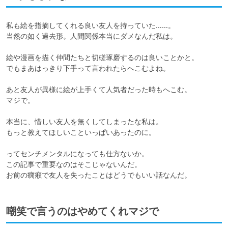
私も絵を指摘してくれる良い友人を持っていた……。

当然の如く過去形。人間関係本当にダメなんだ私は。

絵や漫画を描く仲間たちと切磋琢磨するのは良いことかと。

でもまあはっきり下手って言われたらへこむよね。

あと友人が異様に絵が上手くて人気者だった時もへこむ。

マジで。

本当に、惜しい友人を無くしてしまったな私は。

もっと教えてほしいこといっぱいあったのに。

ってセンチメンタルになっても仕方ないか。

この記事で重要なのはそこじゃないんだ。

お前の癇癪で友人を失ったことはどうでもいい話なんだ。
嘲笑で言うのはやめてくれマジで