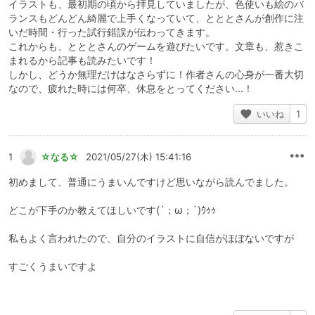
イラストも、最初期の頃から拝見していましたが、色使いも絵のバ
ランスもどんどん綺麗で上手くなっていて、とととさんが創作に注
いだ時間・行った試行錯誤が伝わってきます。
これからも、とととさんのゲームを遊びたいです。文章も、惹きこ
まれるから記事も読みたいです！
しかし、どうか無理だけはなさらずに！作者さんの心身が一番大切
なので、疲れた時には何卒、休息をとってください…！
いいね
1
1
☆なる☆
2021/05/27(木) 15:41:16
初めまして、普通にうまいんですけど思いながら読んでました。
どこが下手のか教えてほしいです(´；ω；`)ｳｩｩ
私もよく言われたので、自分のイラストに自信がほぼないですが
すごくうまいですよ