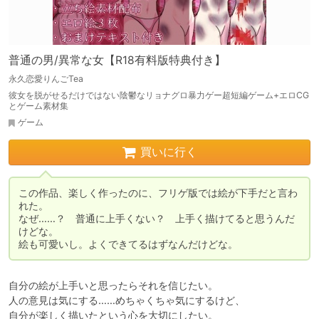
普通の男/異常な女【R18有料版特典付き】
永久恋愛りんごTea
彼女を脱がせるだけではない陰鬱なリョナグロ暴力ゲー超短編ゲーム+エロCG
とゲーム素材集
ゲーム
買いに行く
この作品、楽しく作ったのに、フリゲ版では絵が下手だと言わ
れた。

なぜ……？　普通に上手くない？　上手く描けてると思うんだ
けどな。

絵も可愛いし。よくできてるはずなんだけどな。
自分の絵が上手いと思ったらそれを信じたい。

人の意見は気にする……めちゃくちゃ気にするけど、

自分が楽しく描いたという心を大切にしたい。
