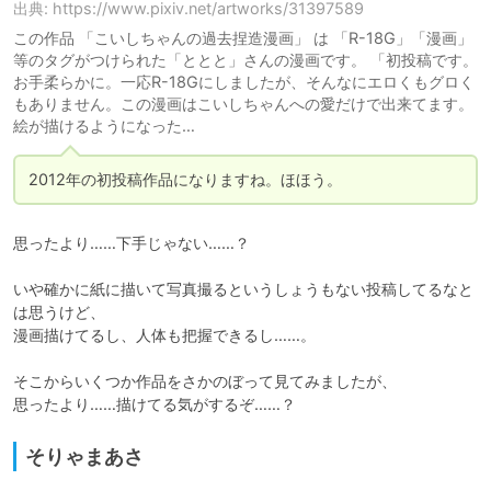
出典: https://www.pixiv.net/artworks/31397589
この作品 「こいしちゃんの過去捏造漫画」 は 「R-18G」「漫画」
等のタグがつけられた「ととと」さんの漫画です。 「初投稿です。
お手柔らかに。一応R-18Gにしましたが、そんなにエロくもグロく
もありません。この漫画はこいしちゃんへの愛だけで出来てます。
絵が描けるようになった…
2012年の初投稿作品になりますね。ほほう。
思ったより……下手じゃない……？

いや確かに紙に描いて写真撮るというしょうもない投稿してるなと
は思うけど、

漫画描けてるし、人体も把握できるし……。

そこからいくつか作品をさかのぼって見てみましたが、

思ったより……描けてる気がするぞ……？
そりゃまあさ