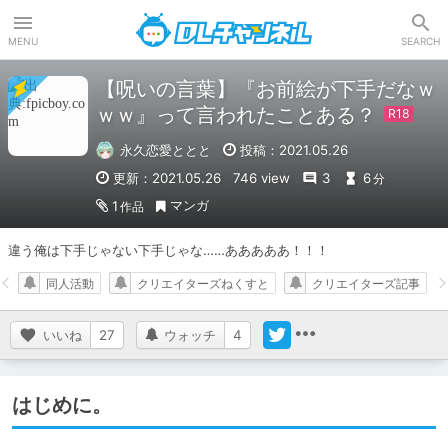
DLチャンネル
MENU
SEARCH
【呪いの言葉】『お前絵が下手だなｗ
ｗｗ』って言われたことある？
永久恋愛ととと
投稿：2021.05.26
更新：2021.05.26
746 view
3
6
分
マンガ
1
作品
違う俺は下手じゃない下手じゃな……あああああ！！！
同人活動
クリエイターズねくすと
クリエイターズ記事
いいね
27
ウォッチ
4
はじめに。