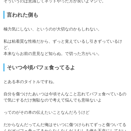
そういうのは意識してネットやった方が良いよマジで。
言われた側も
極力気にしない、というのが大切なのかもしれない。

私は粘着質な性格だから、ずっと覚えているし引きずっているけ
ど、

本来ならお前の意見など知らぬ。で切った方がいい。
そいつ今頃パフェ食ってるよ
とある本のタイトルですね。

自分を傷つけたあいつは今頃そんなこと忘れてパフェ食べているの
で気にするだけ無駄なので考えて悩んでも意味ないよ

ってのがその本の伝えたいことなんだろうけど

だからなんだってんだ俺はそいつに傷つけられてずっと傷ついてる
んだぞパフェ食ってるからなんなんだよむしろ俺を不幸にしておい