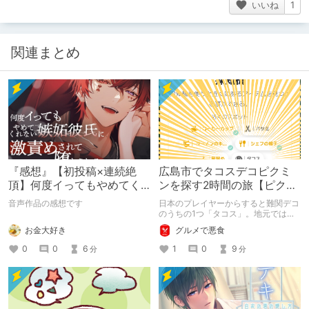
いいね
1
関連まとめ
『感想』【初投稿×連続絶
広島市でタコスデコピクミ
頂】何度イってもやめてく
ンを探す2時間の旅【ピクミ
れない嫉妬彼氏に激責めさ
ンブルーム / Pikmin
音声作品の感想です
日本のプレイヤーからすると難関デコ
れて堕とされる。
Bloom】
のうちの1つ「タコス」。地元では見
つけられなかった男が広島で探す旅を
お金大好き
グルメで悪食
お送りします。ねくすと5月のテーマ
「お出かけの記録」。
0
0
6
1
0
9
分
分