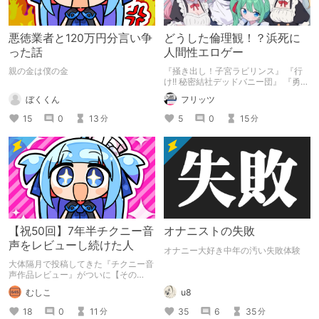
悪徳業者と120万円分言い争
どうした倫理観！？浜死に
った話
人間性エロゲー
親の金は僕の金
『掻き出し！子宮ラビリンス』 『行
け!! 秘密結社デッドバニー団』 『勇者
ミアとツンツン猫サキュバス ~それで
ぼくくん
フリッツ
も勇者はコロせない!~』 『めいどいん
めいど！』 本記事はねくすとテーマ
15
0
13
5
0
15
分
分
「人に薦めづらいけど好きな作
品」”ではない”です。 好きだったら人
に薦めるのは当たり前だよなぁ！？
【祝50回】7年半チクニー音
オナニストの失敗
声をレビューし続けた人
オナニー大好き中年の汚い失敗体験
大体隔月で投稿してきた『チクニー音
声作品レビュー』がついに【その
50】を迎えました！ 約7年半チクニー
むしこ
u8
し続け、おシコり報告をしてきただけ
ですけど記念は記念。 皆様への感謝
18
0
11
35
6
35
分
分
を伝えたり、これまでの投稿を振り返