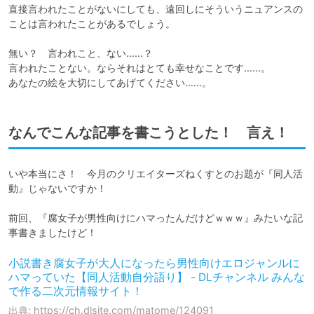
直接言われたことがないにしても、遠回しにそういうニュアンスの
ことは言われたことがあるでしょう。

無い？　言われこと、ない……？

言われたことない。ならそれはとても幸せなことです……。

あなたの絵を大切にしてあげてください……。
なんでこんな記事を書こうとした！ 言え！
いや本当にさ！　今月のクリエイターズねくすとのお題が『同人活
動』じゃないですか！

前回、『腐女子が男性向けにハマったんだけどｗｗｗ』みたいな記
事書きましたけど！
小説書き腐女子が大人になったら男性向けエロジャンルに
ハマっていた【同人活動自分語り】 - DLチャンネル みんな
で作る二次元情報サイト！
出典: https://ch.dlsite.com/matome/124091