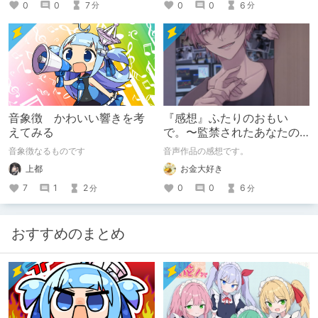
0
0
6
0
0
7
分
分
音象徴 かわいい響きを考
『感想』ふたりのおもい
えてみる
で。〜監禁されたあなたの
末路〜【がるまに限定特典
音象徴なるものです
音声作品の感想です。
付き】
上都
お金大好き
7
1
2
0
0
6
分
分
おすすめのまとめ