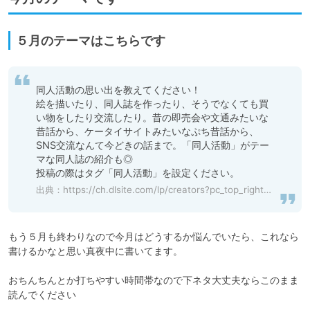
５月のテーマはこちらです
同人活動の思い出を教えてください！

絵を描いたり、同人誌を作ったり、そうでなくても買
い物をしたり交流したり。昔の即売会や文通みたいな
昔話から、ケータイサイトみたいなぷち昔話から、
SNS交流なんて今どきの話まで。「同人活動」がテー
マな同人誌の紹介も◎

投稿の際はタグ「同人活動」を設定ください。
出典：
https://ch.dlsite.com/lp/creators?pc_top_right_creators
もう５月も終わりなので今月はどうするか悩んでいたら、これなら
書けるかなと思い真夜中に書いてます。

おちんちんとか打ちやすい時間帯なので下ネタ大丈夫ならこのまま
読んでください
