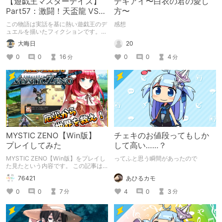
【遊戯王マスターデイズ】
デキアイ〜白衣の君の愛し
Part57：激闘！天盃龍 VS
方〜
千年D【架空デュエル】
この物語は実話を基に熱い遊戯王のデ
感想
ュエルを描いたフィクションです。
（自分用メモ：2025-05-14）
20
大晦日
0
0
4
0
0
16
分
分
MYSTIC ZENO【Win版】
チェキのお値段ってもしか
プレイしてみた
して高い……？
MYSTIC ZENO【Win版】をプレイし
ってふと思う瞬間があったので
た見たという内容です。 この記事は
通常のクリエイターズ記事です。
あひるカモ
76421
4
0
3
0
0
7
分
分