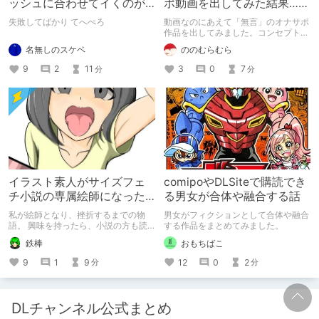
ッシュに合わせてイくのが
ポ動画を出してみた結果……
下手すぎる【失敗した話】
失敗してばかり てへぺろ
動画なのにあえて「無言」のオナサポ
作品を出してみました。コンセプト通
りのものは作れたのですが、肝心の売
名無しのスケベ
ののむらむら
上がね……
9
2
11
3
0
7
分
分
イラスト素人がサイズフェ
comipoやDLSiteで購読でき
チ小説の専属絵師になった
る男女が合体や融合する話
お話
私が絵師となり、挫折するまでの物
男女がフィクションとして合体や融合
語。 興味を持ったら、小説の方も読
する作品をまとめてみました。
んで欲しいなって感じ 私の絵を使っ
鉄棒
おもちばこ
てくれてる小説書きさんのページＵＲ
Ｌ
9
1
9
12
0
2
分
分
https://www.pixiv.net/users/341489
73/novels?p=1
DLチャンネル公式まとめ