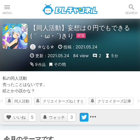
DLチャンネル
MENU
SEARCH
【同人活動】妄想は０円でもできる
(｀・ω・´)きり
☆なる☆
投稿：2021.05.24
更新：2021.05.24
84 view
2
5
分
その他
9
作品
私の同人活動

売ったことはないです。

絵とか小説かな？
同人活動
クリエイターズねくすと
クリエイターズ記事
いいね
5
ウォッチ
3
今月のテーマです