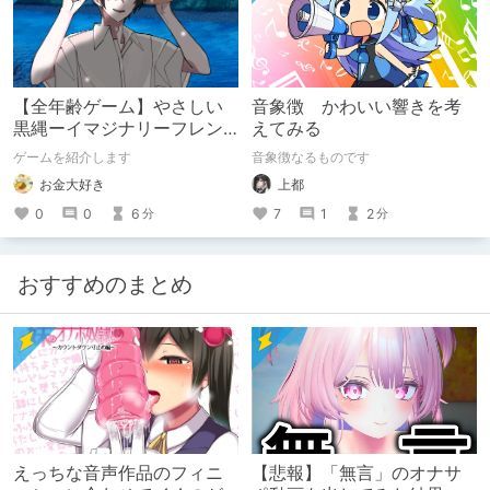
【全年齢ゲーム】やさしい
音象徴 かわいい響きを考
黒縄ーイマジナリーフレン
えてみる
ドの「彼」と過ごすおぼん
ゲームを紹介します
音象徴なるものです
やすみー
お金大好き
上都
0
0
6
7
1
2
分
分
おすすめのまとめ
えっちな音声作品のフィニ
【悲報】「無言」のオナサ