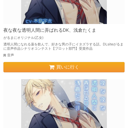
夜な夜な透明人間に弄ばれるDK、浅倉たくま
がるまにオリジナル(乙女)
透明人間になれる薬を飲んで、好きな男の子にイタズラする話。DLsiteがるま
に音声作品シナリオコンテスト【プロット部門】受賞作品
音声
買いに行く