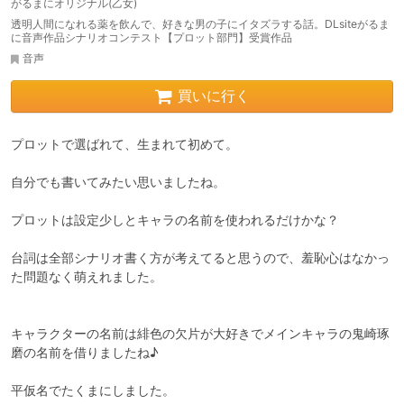
がるまにオリジナル(乙女)
透明人間になれる薬を飲んで、好きな男の子にイタズラする話。DLsiteがるま
に音声作品シナリオコンテスト【プロット部門】受賞作品
音声
買いに行く
プロットで選ばれて、生まれて初めて。

自分でも書いてみたい思いましたね。

プロットは設定少しとキャラの名前を使われるだけかな？

台詞は全部シナリオ書く方が考えてると思うので、羞恥心はなかっ
た問題なく萌えれました。

キャラクターの名前は緋色の欠片が大好きでメインキャラの鬼崎琢
磨の名前を借りましたね♪

平仮名でたくまにしました。
