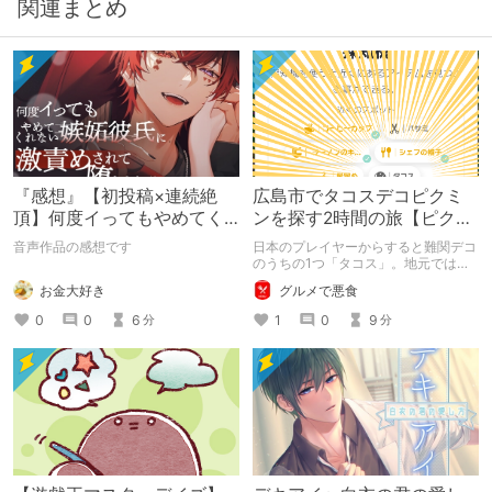
関連まとめ
『感想』【初投稿×連続絶
広島市でタコスデコピクミ
頂】何度イってもやめてく
ンを探す2時間の旅【ピクミ
れない嫉妬彼氏に激責めさ
ンブルーム / Pikmin
音声作品の感想です
日本のプレイヤーからすると難関デコ
れて堕とされる。
Bloom】
のうちの1つ「タコス」。地元では見
つけられなかった男が広島で探す旅を
お金大好き
グルメで悪食
お送りします。ねくすと5月のテーマ
「お出かけの記録」。
0
0
6
1
0
9
分
分