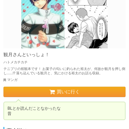
観月さんといっしょ！
ハトメカチカチ
テニプリの裕観本です！ お菓子の匂いに釣られた裕太が、何故か観月を押し倒
し……!? 落ち込んでいる観月と、気にかける裕太のお話も収録。
マンガ
買いに行く
BLとか読んだことなかったな

昔