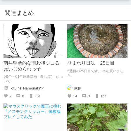
関連まとめ
南斗聖拳的な暗殺後シコる
ひまわり日誌 25日目
元いじめられっ子
5週目の25日目です。 本を買いまし
た。
98年～01年連載漫画「殺し屋1」につ
いて
家鴨
♡Sinsi Namonaki♡
14
0
1
2
0
1
分
分