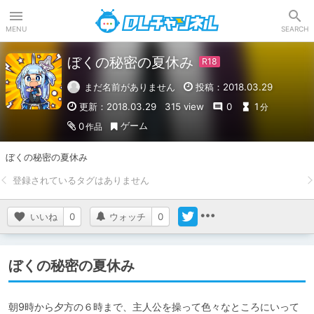
DLチャンネル
MENU
SEARCH
ぼくの秘密の夏休み
まだ名前がありません
投稿：2018.03.29
更新：2018.03.29
315 view
0
1
分
ゲーム
0
作品
ぼくの秘密の夏休み
いいね
0
ウォッチ
0
ぼくの秘密の夏休み
朝9時から夕方の６時まで、主人公を操って色々なところにいって