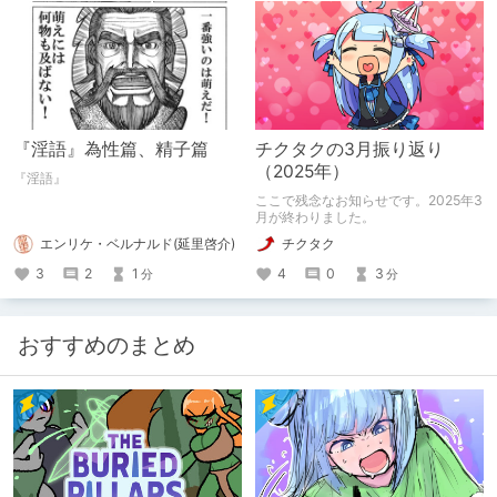
『淫語』為性篇、精子篇
チクタクの3月振り返り
（2025年）
『淫語』
ここで残念なお知らせです。2025年3
月が終わりました。
エンリケ・ベルナルド(延里啓介)
チクタク
3
2
1
4
0
3
分
分
おすすめのまとめ