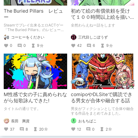
The Buried Pillars レビュ
初めて絵の有償依頼を受け
ー
て１００時間以上絵を描い
た話
Steamでプレイ出来るエロACTゲー
全然わらえねー話をします
「The Buried Pillars」のレビューで
す。
三代目しこぼうず
コーヒーをください
42
6
9
0
0
9
分
分
M性感で女の子に責められな
comipoやDLSiteで購読でき
がら短歌詠んできた!
る男女が合体や融合する話
タイトルの通りです。
男女がフィクションとして合体や融合
する作品をまとめてみました。
長田 興資
おもちばこ
37
8
20
12
0
2
分
分