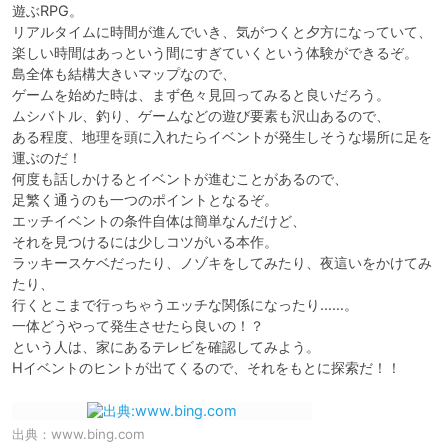
遊ぶRPG。

リアルタイムに時間が進んでいき、気がつくと夕方になっていて、

楽しい時間はあっという間にすぎていくという体験ができるぞ。

島全体も結構大きいマップなので、

ゲームを始めた時は、まず色々見回ってみると良いだろう。

ムシバトル、釣り、ゲームなどの遊び要素も沢山あるので、

ある程度、地理を頭に入れたらイベントが発生しそうな場所に足を
運ぶのだ！

何度も話しかけるとイベントが進むことがあるので、

足繁く通うのも一つのポイントとなるぞ。

エッチイベントの条件自体は簡単なんだけど、

それを見つけるには少しコツがいる本作。

ラッキースケベだったり、ノゾキをしてみたり、夜這いをかけてみ
たり、

行くとこまで行っちゃうエッチな関係になったり……。

一体どうやって発生させたら良いの！？

という人は、家にあるテレビを確認してみよう。

出典：
www.bing.com