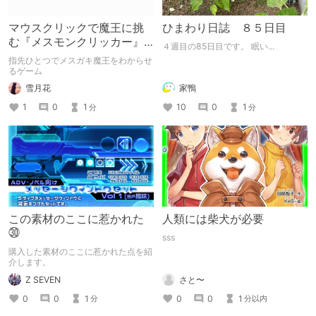
マウスクリックで魔王に挑
ひまわり日誌 ８５日目
む『メスモンクリッカー』
４週目の85日目です。 眠い...
体験版プレイしてみた
指先ひとつでメスガキ魔王をわからせ
るゲーム
雪月花
家鴨
1
0
1
10
0
1
分
分
この素材のここに惹かれた
人類には柴犬が必要
㉚
sss
購入した素材のここに惹かれた点を紹
介します。
Z SEVEN
さと〜
0
0
1
0
0
1
分
分以内