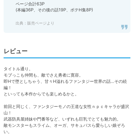
ページ合計63P

(本編36P、その後の話19P、ボテH集8P)

出典：
販売ページより
レビュー
タイトル通り。

モブっこも仲間も、敵でさえ勇者に寛容。

即Hで堕としちゃう、甘々H溢れるファンタジー世界の話…その続
編！

といっても本作からでも楽しめるかと。

前回と同じく、ファンタジーモノの王道な女性ｎｐｃキャラが盛沢
山！

武器防具屋姉妹や門番等など、いずれも巨乳でとても魅力的。

敵モンスターもスライム、オーガ、サキュバスら愛らしい娘ぞろ
い。
