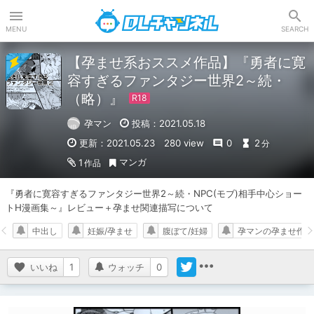
DLチャンネル
MENU
SEARCH
【孕ませ系おススメ作品】『勇者に寛
容すぎるファンタジー世界2～続・
（略）』
孕マン
投稿：2021.05.18
更新：2021.05.23
280 view
0
2
分
マンガ
1
作品
『勇者に寛容すぎるファンタジー世界2～続・NPC(モブ)相手中心ショー
トH漫画集～』レビュー＋孕ませ関連描写について
中出し
妊娠/孕ませ
腹ぼて/妊婦
孕マンの孕ませ作品
いいね
1
ウォッチ
0