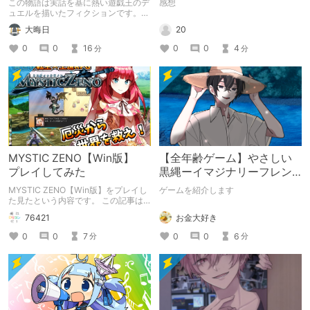
この物語は実話を基に熱い遊戯王のデ
感想
ュエルを描いたフィクションです。
（自分用メモ：2025-05-14）
20
大晦日
0
0
4
0
0
16
分
分
MYSTIC ZENO【Win版】
【全年齢ゲーム】やさしい
プレイしてみた
黒縄ーイマジナリーフレン
ドの「彼」と過ごすおぼん
MYSTIC ZENO【Win版】をプレイし
ゲームを紹介します
やすみー
た見たという内容です。 この記事は
通常のクリエイターズ記事です。
お金大好き
76421
0
0
6
0
0
7
分
分