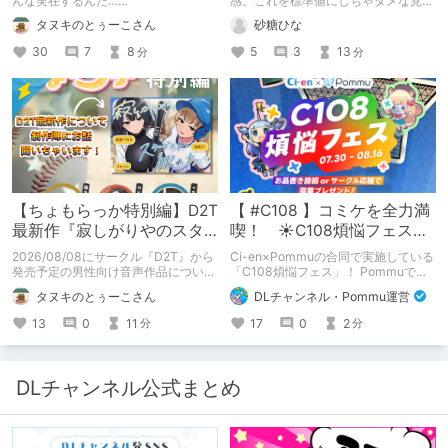
んな実在するんだ……
感、これを標準値にしちゃダメな見本
かも
タヌキのとぅーこさん
砂糖ひな
30
7
8
5
3
13
分
分
【ちょもらっか特別編】D2T
【 #C108 】コミケを全力満
最新作『寂しがりやのスタ
喫！ ☀C108煩悩フェス☀
ーダストと触れあって』制
Pommu版のご案内
2026/08/08にサークル『D2T』から
Ci-en×Pommuの合同で実施している
作陣にインタビュー！🎤
発売予定の男性向け音声作品について
「C108煩悩フェス」！ Pommuでの
逆神ラニさんと不束こけしさんにお話
参加方法について、改めてこちらでも
タヌキのとぅーこさん
DLチャンネル・Pommu運営
聞いちゃいました！夏コミに関する告
ご案内いたします！
知もあります！
13
0
11
17
0
2
分
分
DLチャンネル公式まとめ