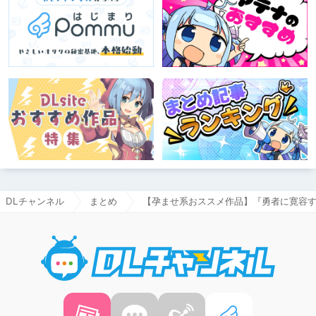
DLチャンネル
まとめ
【孕ませ系おススメ作品】『勇者に寛容す
DLチャ