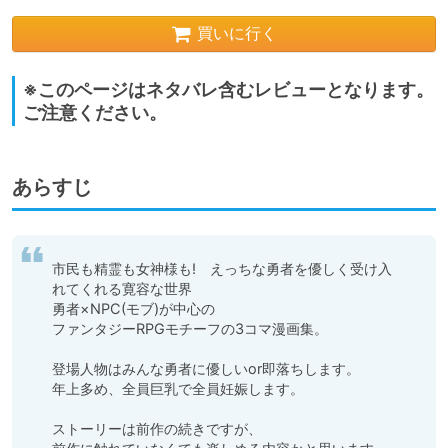
買いに行く
※このページはネタバレ含むレビューとなります。
ご注意ください。
あらすじ
市民も精霊も女神様も!　えっちな勇者を優しく受け入
れてくれる寛容な世界

勇者×NPC(モブ)が中心の

ファンタジーRPGモチーフの3コマ漫画集。

登場人物はみんな勇者に優しいor即落ちします。

年上多め、全員巨乳で全員妊娠します。

ストーリーは前作の続きですが、
