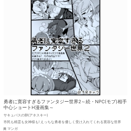
勇者に寛容すぎるファンタジー世界2～続・NPC(モブ)相手
中心ショートH漫画集～
サキュバスの卵(アネスキー)
市民も精霊も女神様も! えっちな勇者を優しく受け入れてくれる寛容な世界
マンガ