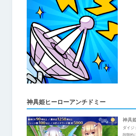
神具姫ヒーローアンチドミー
神具
ダイジ
段階的