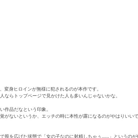
、変身ヒロインが無様に犯されるのが本作です。

いる人ならトップページで見かけた人も多いんじゃないかな。

い作品だなという印象。

覚がないというか、エッチの時に本性が露になるのがやはりいい
で股を広げた状態で「女の子なのに射精しちゃぅ……」というのが