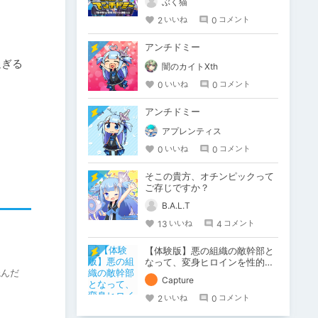
ぶく猫
2
0
いいね
コメント
アンチドミー
過ぎる
闇のカイトXth
0
0
いいね
コメント
アンチドミー
アプレンティス
0
0
いいね
コメント
そこの貴方、オチンピックって
ご存じですか？
B.A.L.T
13
4
いいね
コメント
【体験版】悪の組織の敵幹部と
なって、変身ヒロインを性的に
読んだ
痛めつける！【行動記録】
Capture
2
0
いいね
コメント