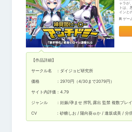
ャラが
トは、
インと
ゲー
【作品詳細】

サークル名　：ダイジョビ研究所

価格　　　　：2970円（4/30まで2079円）

サイト内評価：4.79

ジャンル　　：妊娠/孕ませ 搾乳 露出 監禁 複数プレイ/
CV  　　　　：砂糖しお / 陽向葵ゅか / 逢坂成美 / 