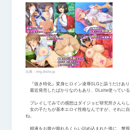
出典：
img.dlsite.jp
　『抜き特化』変身ヒロイン凌辱SLGと謳うだけあり
　最近発売したばかりなのもあり、DLsite使って
　プレイしてみての感想はダイジョビ研究所さんらし
　女の子たちが基本エロイ性格なんですが、それに自
ね。

　精液をお腹が膨れるくらい詰め込まれた後に、蟹股