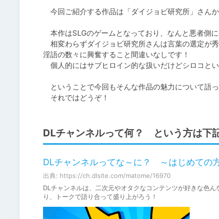
　今回ご紹介する作品は「ダイジョビ研究所」さんか
　本作はSLGのゲームとなっており、なんと悪者側に
　相変わらずダイジョビ研究所さんは言葉の選定が秀
淫語の数々に興奮すること間違いなしです！

　個人的にはサブヒロイン的な扱いだけどシロコとい
　ということで今回もそんな作品の魅力について語っ
　それではどうぞ！
DLチャンネルって何？ という方は下
DLチャンネルってな～に？ ～はじめての方
出典: https://ch.dlsite.com/matome/16970
DLチャンネルは、二次元やオタクなコンテンツが好きな色ん
り、トークで語り合って盛り上がろう！