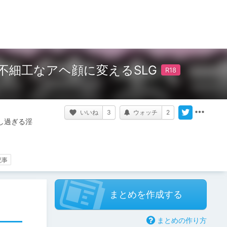
細工なアヘ顔に変えるSLG
いいね
3
ウォッチ
2
し過ぎる淫
）
記事
まとめを作成する
まとめの作り方