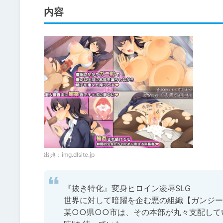
内容
出典：
img.dlsite.jp
『抜き特化』変身ヒロイン凌辱SLG

世界に対して暗躍を企む悪の組織【ガンジー
某○○県○○市は、その本部が丸々支配して