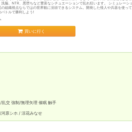
、洗脳、NTR、悪堕ちなど豊富なシチュエーションで乱れ狂います。 シミュレーシ
悪の組織視点ならではの世界観に没頭できるシステム。開発した怪人や兵器を使って
のバトルで勝利しよう!
ム
買いに行く
乱交 強制/無理矢理 催眠 触手

分倍河原シホ / 涼花みなせ