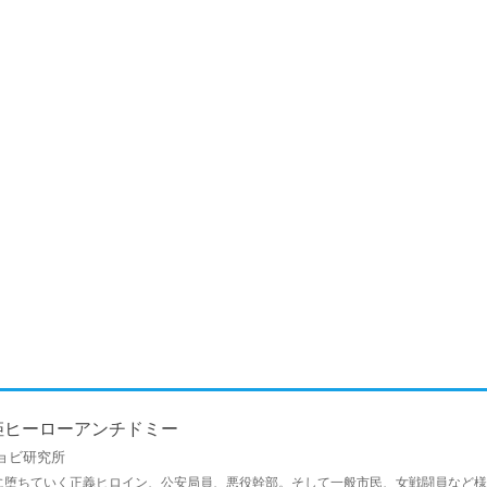
姫ヒーローアンチドミー
ョビ研究所
に堕ちていく正義ヒロイン、公安局員、悪役幹部。そして一般市民、女戦闘員など様