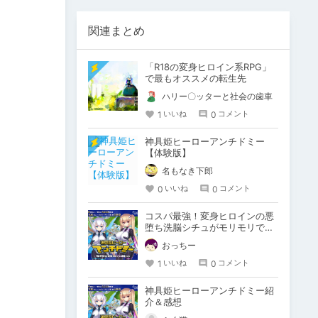
関連まとめ
「R18の変身ヒロイン系RPG」
で最もオススメの転生先
ハリー〇ッターと社会の歯車
1
0
いいね
コメント
神具姫ヒーローアンチドミー
【体験版】
名もなき下郎
0
0
いいね
コメント
コスパ最強！変身ヒロインの悪
堕ち洗脳シチュがモリモリで大
満足のボリューム。
おっちー
1
0
いいね
コメント
神具姫ヒーローアンチドミー紹
介＆感想