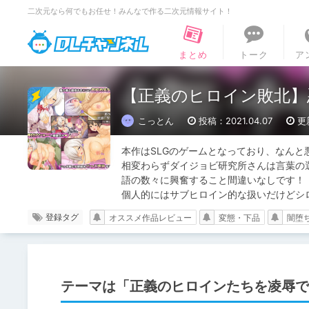
二次元なら何でもお任せ！みんなで作る二次元情報サイト！
DLチャンネル
まとめ
トーク
ア
【正義のヒロイン敗北】
こっとん
投稿：2021.04.07
更新
本作はSLGのゲームとなっており、なんと
相変わらずダイジョビ研究所さんは言葉の
語の数々に興奮すること間違いなしです！

個人的にはサブヒロイン的な扱いだけどシ
登録タグ
オススメ作品レビュー
変態・下品
闇堕
テーマは「正義のヒロインたちを凌辱で