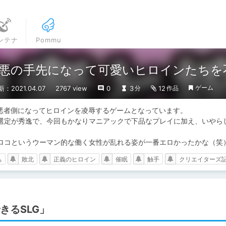
ンテナ
Pommu
悪の手先になって可愛いヒロインたちを不
ゲーム
：2021.04.07
2767 view
0
3
12
分
作品
悪者側になってヒロインを凌辱するゲームとなっています。

選定が秀逸で、今回もかなりマニアックで下品なプレイに加え、いやら
ロコというウーマン的な働く女性が乱れる姿が一番エロかったかな（笑
ち
敗北
正義のヒロイン
催眠
触手
クリエイターズ
きるSLG」