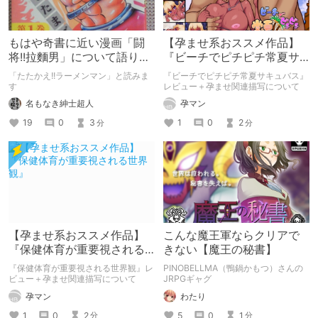
もはや奇書に近い漫画「闘
【孕ませ系おススメ作品】
将!!拉麵男」について語りた
『ビーチでピチピチ常夏サ
い
キュバス』
「たたかえ!!ラーメンマン」と読みま
『ビーチでピチピチ常夏サキュバス』
す
レビュー＋孕ませ関連描写について
名もなき紳士超人
孕マン
19
0
3
1
0
2
分
分
【孕ませ系おススメ作品】
こんな魔王軍ならクリアで
『保健体育が重要視される
きない【魔王の秘書】
世界観』
『保健体育が重要視される世界観』レ
PINOBELLMA（鴨鍋かもつ）さんの
ビュー＋孕ませ関連描写について
JRPGギャグ
孕マン
わたり
1
0
2
5
0
1
分
分