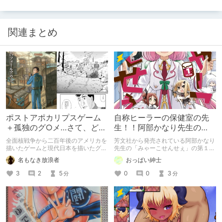
関連まとめ
ポストアポカリプスゲーム
自称ヒーラーの保健室の先
＋孤独のグ○メ…さて、どう
生！！阿部かなり先生の
なる❓。
「みゃーこせんせぇ」第１
全面核戦争から二百年後のアメリカを
芳文社から発売されている阿部かなり
巻の紹介
描いたゲームと現代日本を描いたグル
先生の「みゃーこせんせぇ」の第１巻
メ漫画を混ぜると…面白いに決まって
の紹介です
名もなき放浪者
おっぱい紳士
るよ!!!。
3
2
5
0
0
3
分
分