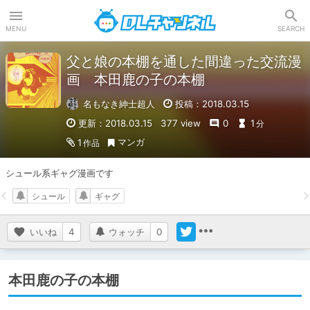
DLチャンネル
MENU
SEARCH
父と娘の本棚を通した間違った交流漫
画 本田鹿の子の本棚
名もなき紳士超人
投稿：2018.03.15
更新：2018.03.15
377 view
0
1
分
マンガ
1
作品
シュール系ギャグ漫画です
シュール
ギャグ
いいね
4
ウォッチ
0
本田鹿の子の本棚