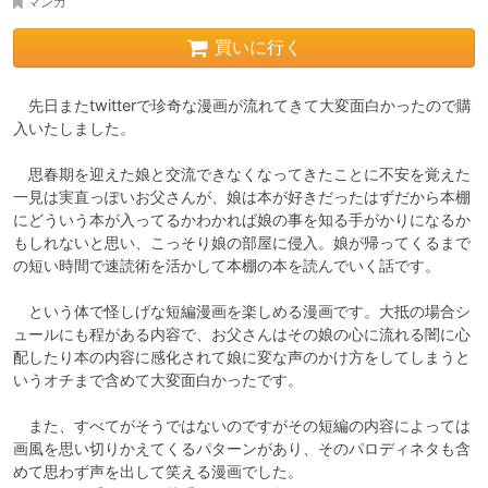
マンガ
買いに行く
　先日またtwitterで珍奇な漫画が流れてきて大変面白かったので購
入いたしました。

　思春期を迎えた娘と交流できなくなってきたことに不安を覚えた
一見は実直っぽいお父さんが、娘は本が好きだったはずだから本棚
にどういう本が入ってるかわかれば娘の事を知る手がかりになるか
もしれないと思い、こっそり娘の部屋に侵入。娘が帰ってくるまで
の短い時間で速読術を活かして本棚の本を読んでいく話です。

　という体で怪しげな短編漫画を楽しめる漫画です。大抵の場合シ
ュールにも程がある内容で、お父さんはその娘の心に流れる闇に心
配したり本の内容に感化されて娘に変な声のかけ方をしてしまうと
いうオチまで含めて大変面白かったです。

　また、すべてがそうではないのですがその短編の内容によっては
画風を思い切りかえてくるパターンがあり、そのパロディネタも含
めて思わず声を出して笑える漫画でした。
