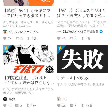
【感想】第１回がるまにフ
【第1回】DLsiteスタジオと
ェスに行ってきタヌキ！
は？ ～裏方として働く私た
【レポ】
ちの紹介
クリエイターさんもユーザーさんもみ
💡 この記事のハイライト！ 皆さんの
んな実在するんだ……
耳元に「最高の臨場感」を届ける「サ
ウンドエンジニアの仕事」のリアルな
タヌキのとぅーこさん
DLsiteスタジオ音声編集部
舞台裏を大公開！ スマートな専門
職……と思いきや、実態は「音の変態
29
3
8
42
0
5
分
分
（褒め言葉）」が集まるチーム！？
成人男性スタッフがダミヘに抱きつ
き、スタジオにアダルトグッズが転が
る超大真面目な理由とは？ クオリテ
ィ向上のための、ちょっとシュールな
（？）試行錯誤をたっぷりご紹介しま
す！
【閲覧超注意】これ以上
オナニストの失敗
「キモい」漫画は存在しな
オナニー大好き中年の汚い失敗体験
い？チンポマンとかいう
26/7/1に連載終了した暗稿先生「チン
「魂の殺人」の完成形
ポマン」感想記事です。
蟲独
u8
11
0
8
35
6
35
分
分