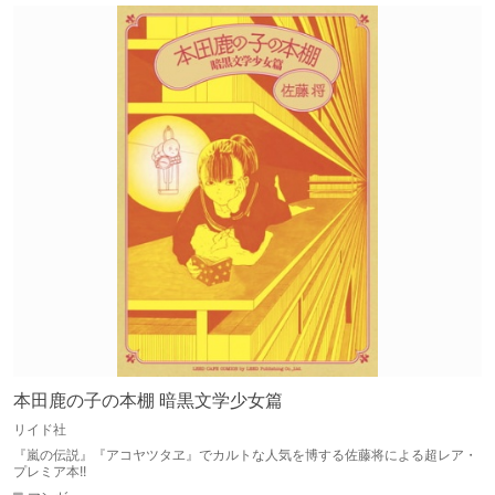
本田鹿の子の本棚 暗黒文学少女篇
リイド社
『嵐の伝説』『アコヤツタヱ』でカルトな人気を博する佐藤将による超レア・
プレミア本!!