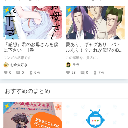
『感想』君のお母さんを僕
愛あり、ギャグあり、バト
に下さい！ 1巻
ルあり！？これが伝説のBL
ゲーム『学園ハンサム』
マンガの感想です
この感動を、貴方に。
だ！！
お金大好き
ララ
0
0
6
23
0
7
分
分
おすすめのまとめ