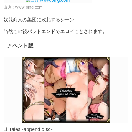
出典：
www.bing.com
奴隷商人の集団に敗北するシーン

当然この後バットエンドでエロイことされます。
アペンド版
Lilitales -append disc-