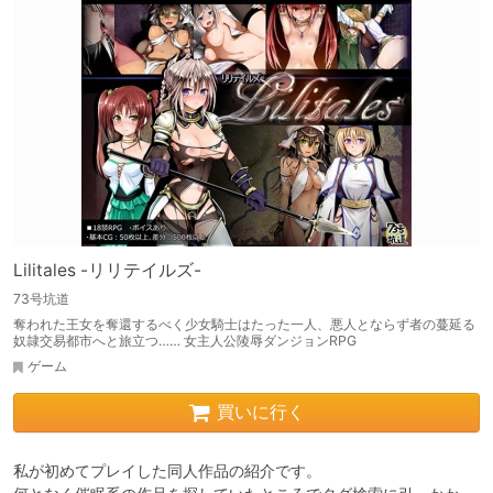
Lilitales -リリテイルズ-
73号坑道
奪われた王女を奪還するべく少女騎士はたった一人、悪人とならず者の蔓延る
奴隷交易都市へと旅立つ…… 女主人公陵辱ダンジョンRPG
ゲーム
買いに行く
私が初めてプレイした同人作品の紹介です。
