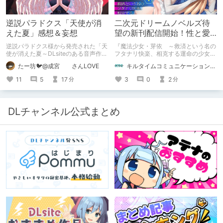
逆説パラドクス「天使が消
二次元ドリームノベルズ待
えた夏」感想＆妄想
望の新刊配信開始！性と愛
が渦巻く、ファンタジー官
逆説パラドクス様から発売された「天
『魔法少女・芽依 ～救済という名の
能小説開幕！
使が消えた夏～DLsiteのある音声作品
フタナリ快楽、相克する運命の少女た
について～」の感想です。 妄想も多
ち～』 小説：089タロー イラス
たー坊🐦@成宮 さんLOVE
キルタイムコミュニケーション（KTC）の作品を一人でも多くの人に知ってほしい人
いです。
ト：鳩春 一気に上・下巻が同時配
信！
11
5
17
3
0
2
分
分
DLチャンネル公式まとめ