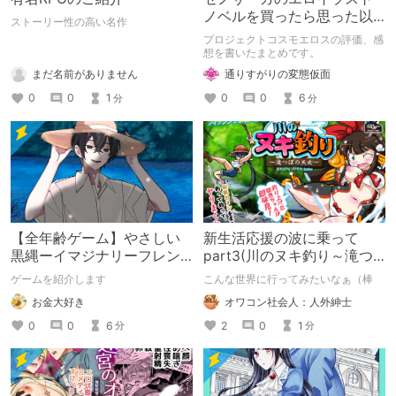
ノベルを買ったら思った以
ストーリー性の高い名作
上におねショタ要素が多か
プロジェクトコスモエロスの評価、感
った件
想を書いたまとめです。
まだ名前がありません
通りすがりの変態仮面
0
0
1
0
0
6
分
分
【全年齢ゲーム】やさしい
新生活応援の波に乗って
黒縄ーイマジナリーフレン
part3(川のヌキ釣り～滝つ
ドの「彼」と過ごすおぼん
ぼの天女～)
ゲームを紹介します
こんな世界に行ってみたいなぁ（棒
やすみー
お金大好き
オワコン社会人：人外紳士
0
0
6
2
0
1
分
分