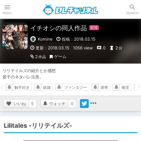
DLチャンネル
MENU
SEARCH
イチオシの同人作品
Komine
投稿：2018.03.15
更新：2018.03.15
1056 view
0
2
分
ゲーム
2
作品
リリテイルズの紹介とか感想

若干のネタバレ注意。
触手好き
奴隷
ファンタジー
凌辱
催淫
いいね
5
ウォッチ
0
Lilitales -リリテイルズ-