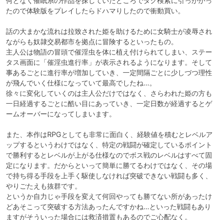
何となく催眠系の作品を探していたところでタグ検索に引っかかっ
たので体験版をプレイしたらドハマりしたので衝動買い。

話の大まかな流れは拉致された姫を助けるために女騎士が凌辱され
ながらも奴隷交易都市を拠点に冒険するといったもの。

主人公は物語の冒頭で催淫虫を体に植え付けられてしまい、ステー
タス画面に「催淫虫進行率」が表示されるようになります。そして
事あるごとに進行率が増加していき、一定間隔ごとに少しづつ理性
が飛んでいく仕様になっていて最高でしたね…。

徐々に変化していくのは主人公だけではなく、さらわれた姫の方も
一日経過するごとに酷い目にあっていき、一定日数が経過するとゲ
ームオーバーになってしまいます。

また、本作はRPGとしても非常に面白く、経験値を積むとレベルア
ップするというわけではなく、特定の戦闘が確定しているポイント
で勝利するとレベルが上がる仕様なのでボス戦のレベルはすべて固
定になります。だからといって簡単に勝てるわけではなく、その場
で持ち得る手段を上手く駆使しなければ突破できない戦闘も多く、
やりごたえも抜群です。

というか自力じゃ手段を変えて何回やっても勝てない所があったけ
どあそこって突破する方法あったんですかね…といった戦闘もあり
ますがそういった場合には救済措置もあるのでご心配なく。