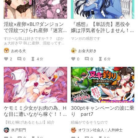
淫紋×産卵×BL⁉ダンジョン
『感想』【単話売】悪役令
で淫紋つけられ産卵『迷宮
嬢は浮気者を許しません！ 1
のオレたち～強○発情モンス
話
すけべなBLは好きですか？？ ぼか
マンガの感想です
ターと大量産卵の巻～』
ぁ大好き♡ BLに産卵、淫紋ってすけ
べなBLを読みたい人の性癖に突き刺
お金大好き
おめる犬
さりまくるのでは？ そんなBLが読み
たい方におすすめの『迷宮のオレたち
0
0
6
2
0
4
分
分
～強○発情モンスターと大量産卵の巻
～』の感想です。
ケモミミ少女がお肉の為、H
300ptキャンペーンの波に乗
な目に遭いながら稼ぐ！！
り part7
戦闘エロRPG【戦え!稼げ!あ
【戦え!稼げ!あるともふ!】紹介
続編がでるそうなので
るともふ!】
水戸肛門
オワコン社会人：人外紳士