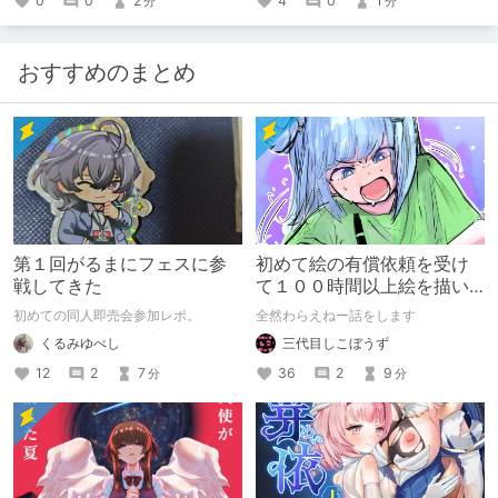
0
0
2
4
0
1
分
分
おすすめのまとめ
第１回がるまにフェスに参
初めて絵の有償依頼を受け
戦してきた
て１００時間以上絵を描い
た話
初めての同人即売会参加レポ。
全然わらえねー話をします
くるみゆべし
三代目しこぼうず
12
2
7
36
2
9
分
分