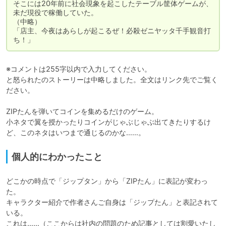
そこには20年前に社会現象を起こしたテーブル筐体ゲームが、
未だ現役で稼働していた。

（中略）

「店主、今夜はあらしが起こるぜ！必殺ゼニヤッタ千手観音打
※コメントは255字以内で入力してください。

と怒られたのストーリーは中略しました。全文はリンク先でご覧く
ださい。

ZIPたんを弾いてコインを集めるだけのゲーム。

小ネタで翼を授かったりコインがじゃぶじゃぶ出てきたりするけ
ど、このネタはいつまで通じるのかな……。
個人的にわかったこと
どこかの時点で「ジップタン」から「ZIPたん」に表記が変わっ
た。

キャラクター紹介で作者さんご自身は「ジップたん」と表記されて
いる。

これは……（ここからは社内の問題のため記事としては割愛いたし