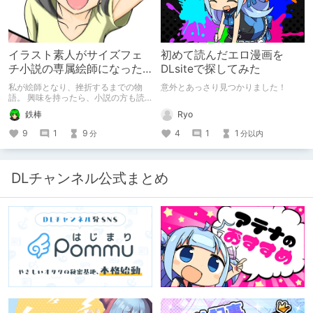
（？）試行錯誤をたっぷりご紹介しま
す！
イラスト素人がサイズフェ
初めて読んだエロ漫画を
チ小説の専属絵師になった
DLsiteで探してみた
お話
私が絵師となり、挫折するまでの物
意外とあっさり見つかりました！
語。 興味を持ったら、小説の方も読
んで欲しいなって感じ 私の絵を使っ
Ryo
鉄棒
てくれてる小説書きさんのページＵＲ
Ｌ
4
1
1
9
1
9
分以内
分
https://www.pixiv.net/users/341489
73/novels?p=1
DLチャンネル公式まとめ