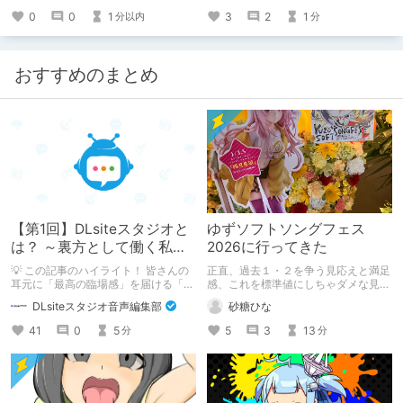
0
0
1
3
2
1
分以内
分
おすすめのまとめ
【第1回】DLsiteスタジオと
ゆずソフトソングフェス
は？ ～裏方として働く私た
2026に行ってきた
ちの紹介
💡 この記事のハイライト！ 皆さんの
正直、過去１・２を争う見応えと満足
耳元に「最高の臨場感」を届ける「サ
感、これを標準値にしちゃダメな見本
ウンドエンジニアの仕事」のリアルな
かも
DLsiteスタジオ音声編集部
砂糖ひな
舞台裏を大公開！ スマートな専門
職……と思いきや、実態は「音の変態
41
0
5
5
3
13
分
分
（褒め言葉）」が集まるチーム！？
成人男性スタッフがダミヘに抱きつ
き、スタジオにアダルトグッズが転が
る超大真面目な理由とは？ クオリテ
ィ向上のための、ちょっとシュールな