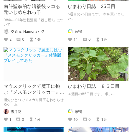
南斗聖拳的な暗殺後シコる
ひまわり日誌 25日目
元いじめられっ子
5週目の25日目です。 本を買いまし
た。
98年～01年連載漫画「殺し屋1」につ
いて
家鴨
♡Sinsi Namonaki♡
14
0
1
2
0
1
分
分
マウスクリックで魔王に挑
ひまわり日誌 ８５日目
む『メスモンクリッカー』
４週目の85日目です。 眠い...
体験版プレイしてみた
指先ひとつでメスガキ魔王をわからせ
るゲーム
雪月花
家鴨
1
0
1
10
0
1
分
分