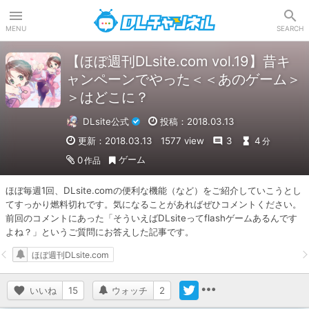
DLチャンネル
MENU
SEARCH
【ほぼ週刊DLsite.com vol.19】昔キ
ャンペーンでやった＜＜あのゲーム＞
＞はどこに？
DLsite公式
投稿：2018.03.13
更新：2018.03.13
1577 view
3
4
分
ゲーム
0
作品
ほぼ毎週1回、DLsite.comの便利な機能（など）をご紹介していこうとし
てすっかり燃料切れです。気になることがあればぜひコメントください。
前回のコメントにあった「そういえばDLsiteってflashゲームあるんです
よね？」というご質問にお答えした記事です。
ほぼ週刊DLsite.com
いいね
15
ウォッチ
2