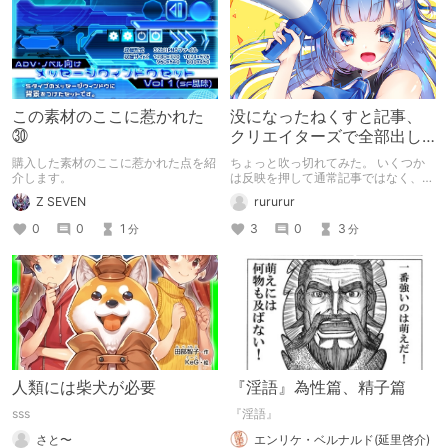
この素材のここに惹かれた
没になったねくすと記事、
㉚
クリエイターズで全部出し
てみます。
購入した素材のここに惹かれた点を紹
ちょっと吹っ切れてみた。 いくつか
介します。
は反映を押して通常記事ではなく、ク
リエイター記事として出してみようか
Z SEVEN
rururur
なと。
0
0
1
3
0
3
分
分
人類には柴犬が必要
『淫語』為性篇、精子篇
sss
『淫語』
さと〜
エンリケ・ベルナルド(延里啓介)