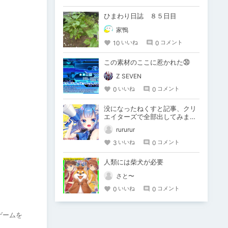
ひまわり日誌 ８５日目
家鴨
10
0
いいね
コメント
この素材のここに惹かれた㉚
Z SEVEN
0
0
いいね
コメント
没になったねくすと記事、クリ
エイターズで全部出してみま
す。
rururur
3
0
いいね
コメント
人類には柴犬が必要
さと〜
0
0
いいね
コメント
ゲームを