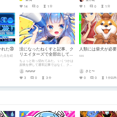
14
0
1
1
0
1
分
分
かれた㉚
没になったねくすと記事、ク
人類には柴犬が必要
リエイターズで全部出してみ
れた点を紹
sss
ます。
ちょっと吹っ切れてみた。 いくつかは
反映を押して通常記事ではなく、クリ
エイター記事として出してみようかな
さと〜
rururur
と。
0
0
1
3
0
3
分以内
分