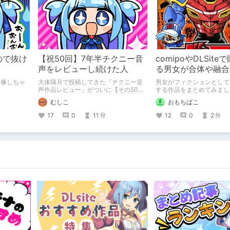
ので抜け
【祝50回】7年半チクニー音
comipoやDLSit
声をレビューし続けた人
る男女が合体や融合
想像しちゃ
大体隔月で投稿してきた『チクニー音
男女がフィクションとして
声作品レビュー』がついに【その50】
する作品をまとめてみまし
を迎えました！ 約7年半チクニーし続
むしこ
おもちばこ
け、おシコり報告をしてきただけです
けど記念は記念。 皆様への感謝を伝え
17
0
11
12
0
2
分
分
たり、これまでの投稿を振り返りま
す。