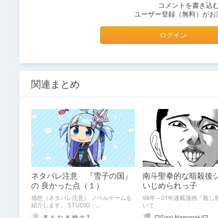
コメントを書き込
ユーザー登録（無料）がお
ログイン
関連まとめ
ネタバレ注意 『雪子の国』
南斗聖拳的な暗殺後
の 良かった点（１）
いじめられっ子
感想（ネタバレ注意） ノベルゲームを
98年～01年連載漫画「殺し
紹介します。 STUDIO・
いて
HOMMAGE『雪子の国』の 良かった点
名 も な き 紳 士 ?
♡Sinsi Namonaki♡