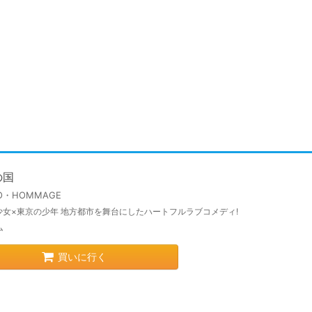
の国
IO・HOMMAGE
少女×東京の少年 地方都市を舞台にしたハートフルラブコメディ!
ム
買いに行く