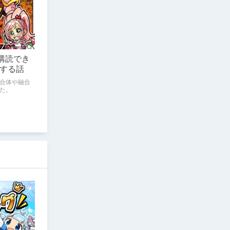
eで購読でき
する話
合体や融合
た。