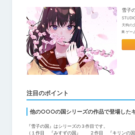
雪子
STUD
天狗の
ゲー
注目のポイント
他の○○○の国シリーズの作品で登場した
『雪子の国』はシリーズの３作目です。

（１作目　『みすずの国』　　２作目　『キリンの国