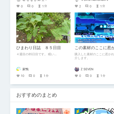
・ハルタと猪飼の関係 ・大学生のハル
タ
0
0
1
2
0
1
分
分
ひまわり日誌 ８５日目
この素材のここに惹
４週目の85日目です。 眠い...
購入した素材のここに惹か
介します。
家鴨
Z SEVEN
10
0
1
0
0
1
分
分
おすすめのまとめ