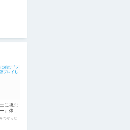
王に挑む
ー』体験
をわからせ