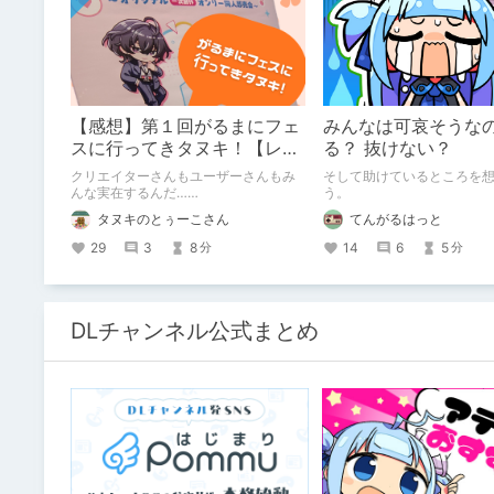
【感想】第１回がるまにフェ
みんなは可哀そうな
スに行ってきタヌキ！【レ
る？ 抜けない？
ポ】
クリエイターさんもユーザーさんもみ
そして助けているところを
んな実在するんだ……
う。
タヌキのとぅーこさん
てんがるはっと
29
3
8
14
6
5
分
分
DLチャンネル公式まとめ