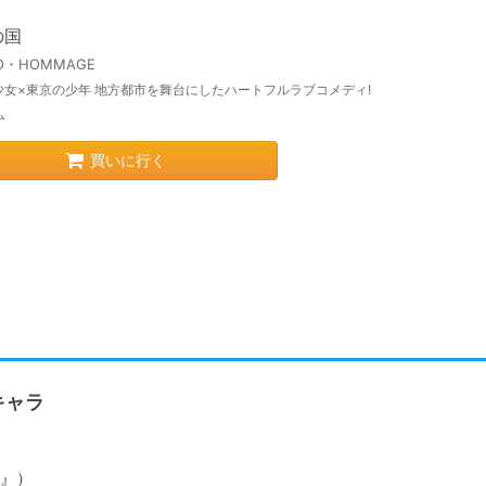
の国
IO・HOMMAGE
少女×東京の少年 地方都市を舞台にしたハートフルラブコメディ!
ム
買いに行く
キャラ
』）
