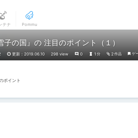
ンテナ
Pommu
E『雪子の国』の 注目のポイント（１）
ゲ
2
更新：2019.06.10
298 view
0
1
2
分
作品
目のポイント
ト