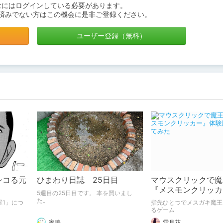
むにはログインしている必要があります。
済みでない方はこの機会に是非ご登録ください。
ユーザー登録（無料）
シコる元
ひまわり日誌 25日目
マウスクリックで魔
『メスモンクリッカ
5週目の25日目です。 本を買いまし
版プレイしてみた
た。
屋1」につ
指先ひとつでメスガキ魔王
るゲーム
家鴨
雪月花