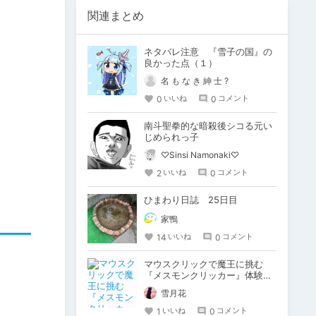
関連まとめ
ネタバレ注意 『雪子の国』の
良かった点（１）
名 も な き 紳 士 ?
0
0
いいね
コメント
南斗聖拳的な暗殺後シコる元い
じめられっ子
♡Sinsi Namonaki♡
2
0
いいね
コメント
ひまわり日誌 25日目
家鴨
14
0
いいね
コメント
マウスクリックで魔王に挑む
『メスモンクリッカー』体験版
プレイしてみた
雪月花
1
0
いいね
コメント