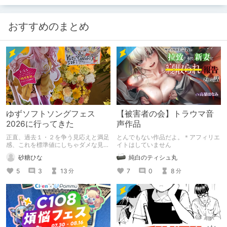
おすすめのまとめ
ゆずソフトソングフェス
【被害者の会】トラウマ音
2026に行ってきた
声作品
正直、過去１・２を争う見応えと満足
とんでもない作品だよ。＊アフィリエ
感、これを標準値にしちゃダメな見本
イトはしていません
かも
砂糖ひな
純白のティシュ丸
5
3
13
7
0
8
分
分