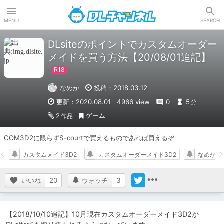
DLチャンネル
MENU
SEARCH
DLsiteのポイントでカスタムオーダー
メイドを買う方法【20/08/01追記】
なめか
投稿：2018.03.12
更新：2020.08.01
4966 view
0
5
分
ゲーム
2
作品
COM3D2に限らずS-courtで買えるものであれば買えるぞ
カスタムメイド3D2
カスタムオーダーメイド3D2
なめかの
いいね
20
ウォッチ
3
【2018/10/10追記】10月現在カスタムオーダーメイド3D2が