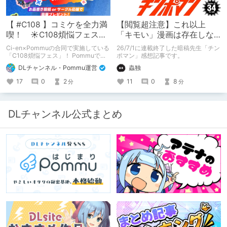
【 #C108 】コミケを全力満
【閲覧超注意】これ以上
喫！ ☀C108煩悩フェス☀
「キモい」漫画は存在しな
Pommu版のご案内
い？チンポマンとかいう
Ci-en×Pommuの合同で実施している
26/7/1に連載終了した暗稿先生「チン
「魂の殺人」の完成形
「C108煩悩フェス」！ Pommuでの
ポマン」感想記事です。
参加方法について、改めてこちらでも
DLチャンネル・Pommu運営
蟲独
ご案内いたします！
17
0
2
11
0
8
分
分
DLチャンネル公式まとめ