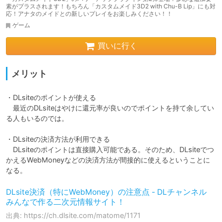
素がプラスされます！もちろん「カスタムメイド3D2 with Chu-B Lip」にも対
応！アナタのメイドとの新しいプレイをお楽しみください！！
ゲーム
買いに行く
メリット
・DLsiteのポイントが使える

　最近のDLsiteはやけに還元率が良いのでポイントを持て余してい
る人もいるのでは。

・DLsiteの決済方法が利用できる

　DLsiteのポイントは直接購入可能である。そのため、DLsiteでつ
かえるWebMoneyなどの決済方法が間接的に使えるということに
なる。
DLsite決済（特にWebMoney）の注意点 - DLチャンネル
みんなで作る二次元情報サイト！
出典: https://ch.dlsite.com/matome/1171