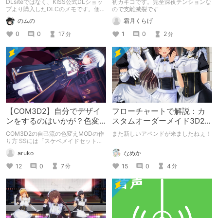
DLsiteではなく、KISS公式DLショッ
初カキコです。完全深夜テンションな
プより購入したDLCのメモです。個人
ので支離滅裂です
用ではあるけど、購入を迷っている方
のムの
霜月くらげ
の参考にもなれば。
0
0
17
1
0
2
分
分
【COM3D2】自分でデザイ
フローチャートで解説：カ
ンをするのはいかが？色変
スタムオーダーメイド3D2
えMODの作り方【ファッシ
GP-02
COM3D2の自己流の色変えMODの作
また新しいアペンドが来ましたねぇ！
ョン】
り方 SSには「スケベメイドセット」
ポルカ様の「アイドルっぽいセット一
なめか
aruko
式」 Abyss様の「edRidingHood -
Another Tale」をお借りしておりま
15
0
4
12
0
7
分
分
す。