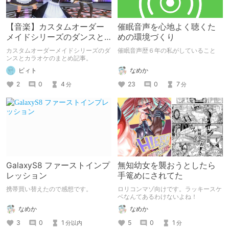
【音楽】カスタムオーダー
催眠音声を心地よく聴くた
メイドシリーズのダンスと
めの環境づくり
カラオケ一覧
カスタムオーダーメイドシリーズのダ
催眠音声歴６年の私がしていること
ンスとカラオケのまとめ記事。
なめか
ビィト
23
0
7
2
0
4
分
分
GalaxyS8 ファーストインプ
無知幼女を襲おうとしたら
レッション
手篭めにされてた
携帯買い替えたので感想です。
ロリコンマゾ向けです。ラッキースケ
ベなんてあるわけないよね！
なめか
なめか
3
0
1
5
0
1
分以内
分