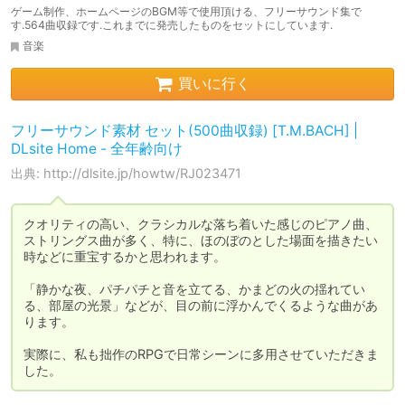
ゲーム制作、ホームページのBGM等で使用頂ける、フリーサウンド集で
す.564曲収録です.これまでに発売したものをセットにしています.
音楽
買いに行く
フリーサウンド素材 セット(500曲収録) [T.M.BACH] |
DLsite Home - 全年齢向け
出典: http://dlsite.jp/howtw/RJ023471
クオリティの高い、クラシカルな落ち着いた感じのピアノ曲、
ストリングス曲が多く、特に、ほのぼのとした場面を描きたい
時などに重宝するかと思われます。

「静かな夜、パチパチと音を立てる、かまどの火の揺れてい
る、部屋の光景」などが、目の前に浮かんでくるような曲があ
ります。

実際に、私も拙作のRPGで日常シーンに多用させていただきま
した。