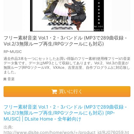
フリー素材音楽 Vol.1・2・3バンドル (MP3で289曲収録 -
Vol.2/3無限ループ再生/RPGツクールにも対応)
RP-MUSIC
過去作品3本を一つにセットしたお買い得版のフリー素材(使用権フリー)の音楽
データ集です。データはMP3として収録してあります。Vol.2、Vol.3の音楽が
無限ループ(RPGツクールVX、VXAce、吉里吉里、自作プログラム)に対応致し
ました。
音楽
買いに行く
フリー素材音楽 Vol.1・2・3バンドル (MP3で289曲収録 -
Vol.2/3無限ループ再生/RPGツクールにも対応) [RP-
MUSIC] | DLsite Home - 全年齢向け
出典:
http://www.dlsite.com/home/work/=/product_id/RJ076059.ht