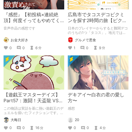
『感想』【初投稿×連続絶
広島市でタコスデコピクミ
頂】何度イってもやめてく
ンを探す2時間の旅【ピクミ
れない嫉妬彼氏に激責めさ
ンブルーム / Pikmin
音声作品の感想です
日本のプレイヤーからすると難関デコ
れて堕とされる。
Bloom】
のうちの1つ「タコス」。地元では見
つけられなかった男が広島で探す旅を
お金大好き
グルメで悪食
お送りします。ねくすと5月のテーマ
「お出かけの記録」。
0
0
6
1
0
9
分
分
【遊戯王マスターデイズ】
デキアイ〜白衣の君の愛し
Part57：激闘！天盃龍 VS
方〜
千年D【架空デュエル】
この物語は実話を基に熱い遊戯王のデ
感想
ュエルを描いたフィクションです。
（自分用メモ：2025-05-14）
20
大晦日
0
0
4
0
0
16
分
分