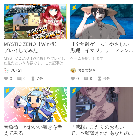
MYSTIC ZENO【Win版】
【全年齢ゲーム】やさしい
プレイしてみた
黒縄ーイマジナリーフレン
ドの「彼」と過ごすおぼん
MYSTIC ZENO【Win版】をプレイし
ゲームを紹介します
やすみー
た見たという内容です。 この記事は
通常のクリエイターズ記事です。
お金大好き
76421
0
0
6
0
0
7
分
分
音象徴 かわいい響きを考
『感想』ふたりのおもい
えてみる
で。〜監禁されたあなたの