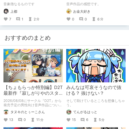
末路〜【がるまに限定特典
音象徴なるものです
音声作品の感想です。
付き】
上都
お金大好き
7
1
2
0
0
6
分
分
おすすめのまとめ
【ちょもらっか特別編】D2T
みんなは可哀そうなので抜
最新作『寂しがりやのスタ
ける？ 抜けない？
ーダストと触れあって』制
2026/08/08にサークル『D2T』から
そして助けているところを想像しちゃ
作陣にインタビュー！🎤
発売予定の男性向け音声作品について
う。
逆神ラニさんと不束こけしさんにお話
タヌキのとぅーこさん
てんがるはっと
聞いちゃいました！夏コミに関する告
知もあります！
13
0
11
15
6
5
分
分