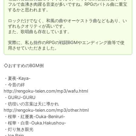
フルで血沸き肉躍る音楽が多いですね。RPGのバトル曲に重宝
するかと思われます。

ロックだけでなく、和風の曲やオーケストラ曲などもあり、い
ずれもクオリティが高いです。

また、歌唱曲も存在しています。

実際に、私も拙作のRPGの戦闘BGMやエンディング曲等で使
用させていただきました。
◇おすすめのBGM例

・夏夜-Kaya-

・今昔の絆

http://rengoku-teien.com/mp3/wafu.html

・GURU-GURU

・彷徨いの言葉は天に導かれ

http://rengoku-teien.com/mp3/other.html

・桜華・紅屡裏-Ouka-Beniruri-

・桜華・白章-Ouka.Hakushou-

・灯り無き眼光

・Ice Rain
