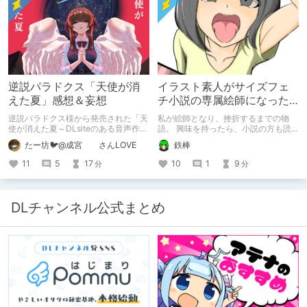
逆説パラドクス「天使が消
イラスト素人がサイズフェ
えた夏」感想＆妄想
チ小説の専属絵師になった
お話
逆説パラドクス様から発売された「天
私が絵師となり、挫折するまでの物
使が消えた夏～DLsiteのある音声作品
語。 興味を持ったら、小説の方も読
について～」の感想です。 妄想も多
んで欲しいなって感じ 私の絵を使っ
たー坊🐦@成宮 さんLOVE
鉄棒
いです。
てくれてる小説書きさんのページＵＲ
Ｌ
11
5
17
10
1
9
分
分
https://www.pixiv.net/users/341489
73/novels?p=1
DLチャンネル公式まとめ