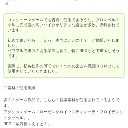
ml
コンシューマゲームでも普通に使用できそうな、プロレベルの
非常に完成度の高いハイクオリティな楽曲が多数、収録されて
います。

初めて聴いた時、「えっ、本当にいいの！？」と驚嘆いたしま
した。

パワフルで迫力のある楽曲も多く、特にRPGなどで重宝しそう
です。

実際に、私も拙作のRPGでいくつかの楽曲を戦闘ＢＧＭとして
使用させていただきました。
〇素材の使用実績

多くのゲーム作品で、こちらの音楽素材が使用されているようで
す。

アクションゲーム『ローゼンクロイツスティレッテ・フロイデンシ
ュタッヘル』、

RPG『放課後くえすと！』、
