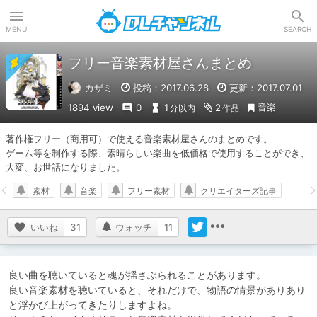
DLチャンネル
MENU
SEARCH
フリー音楽素材屋さんまとめ
カザミ
投稿：2017.06.28
更新：2017.07.01
音楽
1894 view
0
1
2
分以内
作品
著作権フリー（商用可）で使える音楽素材屋さんのまとめです。

ゲーム等を制作する際、素晴らしい楽曲を低価格で使用することができ、
大変、お世話になりました。
素材
音楽
フリー素材
クリエイターズ記事
いいね
31
ウォッチ
11
良い曲を聴いていると魂が揺さぶられることがあります。

良い音楽素材を聴いていると、それだけで、物語の情景がありあり
と浮かび上がってきたりしますよね。
