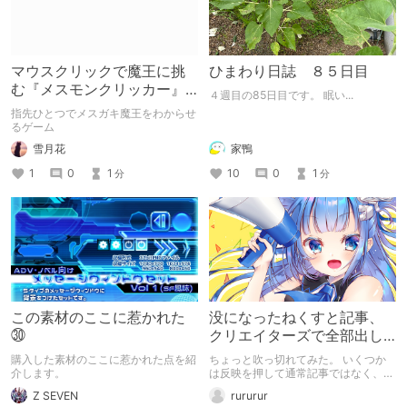
マウスクリックで魔王に挑
ひまわり日誌 ８５日目
む『メスモンクリッカー』
４週目の85日目です。 眠い...
体験版プレイしてみた
指先ひとつでメスガキ魔王をわからせ
るゲーム
雪月花
家鴨
1
0
1
10
0
1
分
分
この素材のここに惹かれた
没になったねくすと記事、
㉚
クリエイターズで全部出し
てみます。
購入した素材のここに惹かれた点を紹
ちょっと吹っ切れてみた。 いくつか
介します。
は反映を押して通常記事ではなく、ク
リエイター記事として出してみようか
Z SEVEN
rururur
なと。