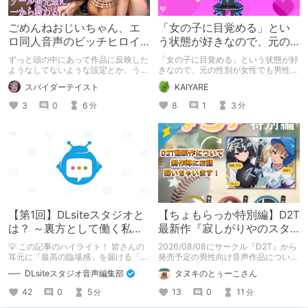
ごめんねおじいちゃん、エ
「女の子に目覚める」とい
ロ同人音声のビッチヒロイ
う状態が好きなので、元の
ンに名前使って～過去作品
性別が女性でも男性でも問
ずっと頭の中にあって作品に反映した
「女の子に目覚める」という状態が好
コンセプトを思い出そう～
題ない話
ようなしてないような設定とか、うち
きなので、元の性別が女性でも男性で
のヒロイン達の名づけの法則とかを頭
も問題ない話
スパイダーテイスト
KAIYARE
の中の映●研の金●さんに「そこにあ
っちゃいけねえんだよ」といわれたの
3
0
6
8
1
3
分
分
でとりあえず垂れ流します。
【第1回】DLsiteスタジオと
【ちょもらっか特別編】D2T
は？ ～裏方として働く私た
最新作『寂しがりやのスタ
ちの紹介
ーダストと触れあって』制
💡 この記事のハイライト！ 皆さんの
2026/08/08にサークル『D2T』から
作陣にインタビュー！🎤
耳元に「最高の臨場感」を届ける「サ
発売予定の男性向け音声作品について
ウンドエンジニアの仕事」のリアルな
逆神ラニさんと不束こけしさんにお話
DLsiteスタジオ音声編集部
タヌキのとぅーこさん
舞台裏を大公開！ スマートな専門
聞いちゃいました！夏コミに関する告
職……と思いきや、実態は「音の変態
知もあります！
42
0
5
13
0
11
分
分
（褒め言葉）」が集まるチーム！？