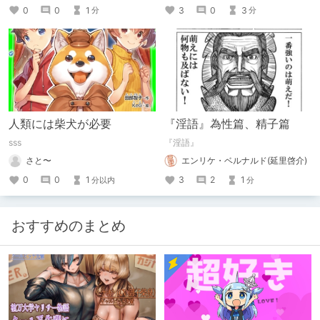
0
0
1
3
0
3
分
分
人類には柴犬が必要
『淫語』為性篇、精子篇
sss
『淫語』
さと〜
エンリケ・ベルナルド(延里啓介)
0
0
1
3
2
1
分以内
分
おすすめのまとめ