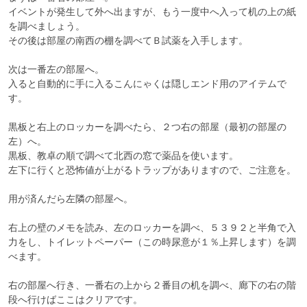
イベントが発生して外へ出ますが、もう一度中へ入って机の上の紙
を調べましょう。

その後は部屋の南西の棚を調べてＢ試薬を入手します。

次は一番左の部屋へ。

入ると自動的に手に入るこんにゃくは隠しエンド用のアイテムで
す。

黒板と右上のロッカーを調べたら、２つ右の部屋（最初の部屋の
左）へ。

黒板、教卓の順で調べて北西の窓で薬品を使います。

左下に行くと恐怖値が上がるトラップがありますので、ご注意を。

用が済んだら左隣の部屋へ。

右上の壁のメモを読み、左のロッカーを調べ、５３９２と半角で入
力をし、トイレットペーパー（この時尿意が１％上昇します）を調
べます。

右の部屋へ行き、一番右の上から２番目の机を調べ、廊下の右の階
段へ行けばここはクリアです。