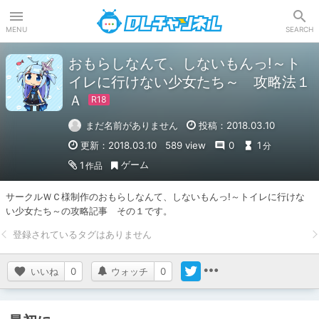
DLチャンネル
MENU
SEARCH
おもらしなんて、しないもんっ!～ト
イレに行けない少女たち～ 攻略法１
Ａ
まだ名前がありません
投稿：2018.03.10
更新：2018.03.10
589 view
0
1
分
ゲーム
1
作品
サークルＷＣ様制作のおもらしなんて、しないもんっ!～トイレに行けな
い少女たち～の攻略記事　その１です。
いいね
0
ウォッチ
0