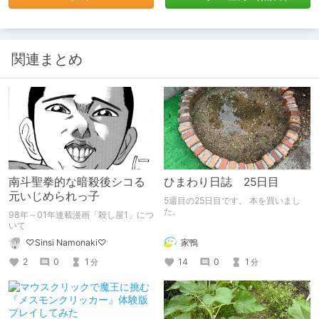
関連まとめ
南斗聖拳的な暗殺後シコる
ひまわり日誌 25日目
元いじめられっ子
5週目の25日目です。 本を買いまし
た。
98年～01年連載漫画「殺し屋1」につ
いて
家鴨
♡Sinsi Namonaki♡
14
0
1
2
0
1
分
分