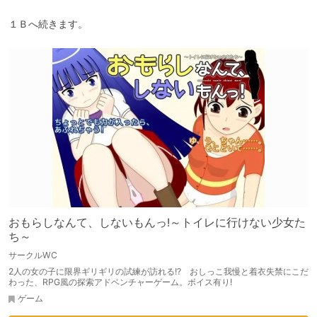
１Ｂへ続きます。
おもらしなんて、しないもんっ!～トイレに行けない少女た
ち～
サークルWC
2人の女の子に限界ギリギリの試練が訪れる!? おしっこ我慢と着衣失禁にこだ
わった、RPG風の探索アドベンチャーゲーム。ボイス有り!
ゲーム