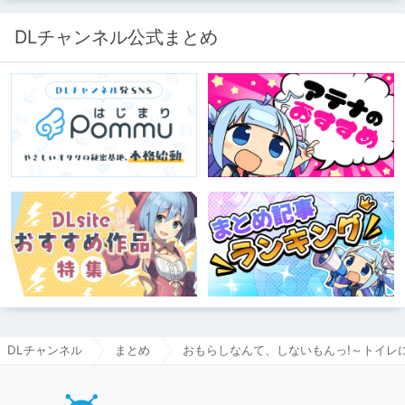
成人男性スタッフがダミヘに抱きつ
き、スタジオにアダルトグッズが転が
る超大真面目な理由とは？ クオリテ
DLチャンネル公式まとめ
ィ向上のための、ちょっとシュールな
（？）試行錯誤をたっぷりご紹介しま
す！
DLチャンネル
まとめ
おもらしなんて、しないもんっ!～トイレ
DLチャ