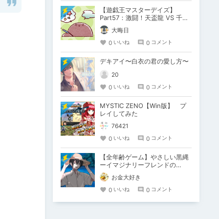
【遊戯王マスターデイズ】
Part57：激闘！天盃龍 VS 千年
D【架空デュエル】
大晦日
0
0
いいね
コメント
デキアイ〜白衣の君の愛し方〜
20
0
0
いいね
コメント
MYSTIC ZENO【Win版】 プ
レイしてみた
76421
0
0
いいね
コメント
【全年齢ゲーム】やさしい黒縄
ーイマジナリーフレンドの
「彼」と過ごすおぼんやすみー
お金大好き
0
0
いいね
コメント