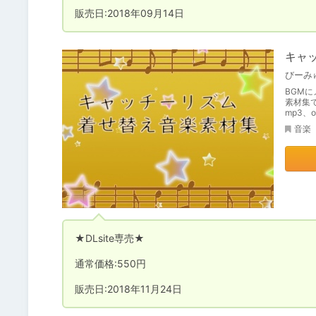
販売日:2018年09月14日
キャ
びーみ
BGM
素材集で
mp3、
音楽
★DLsite専売★

通常価格:550円

販売日:2018年11月24日