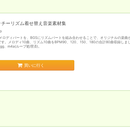
ッチーリズム着せ替え音楽素材集
ゅ
にメロディパートを、BGSにリズムパートを組み合わせることで、オリジナルの楽曲
す。メロディ10曲、リズム10曲をBPM90、120、150、180の合計80曲収録しま
ogg、m4a(ループ処理済)。
買いに行く