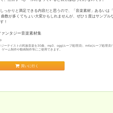
しっかりと満足できる内容だと思うので、「音楽素材」あるいは
らば、曲数が多くてちょい大変かもしれませんが、ぜひ１度はサンプル
す！
ファンタジー音楽素材集
ゅ
ジーテイストの民族音楽を30曲、mp3、ogg(ループ処理済)、m4a(ループ処理済
。 ゲーム制作や動画制作等にご使用できます。
買いに行く