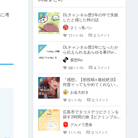
提に考
DLチャンネル歴2年の中で失敗
したと感じた時の話
さくっ兎パン
17
0
いいね
コメント
DLチャンネル歴2年になったか
ら伝えられるあらゆる事(forま
とめ民)
愛想Re:
68
4
いいね
コメント
『感想』【初投稿×連続絶頂】
何度イってもやめてくれない嫉
妬彼氏に激責めされて堕とされ
お金大好き
る。
0
0
いいね
コメント
広島市でタコスデコピクミンを
探す2時間の旅【ピクミンブル
ーム / Pikmin Bloom】
グルメで悪食
1
0
いいね
コメント