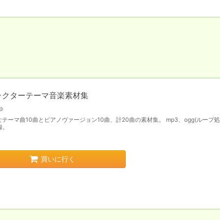
ラクターテーマ音楽素材集
ゅ
テーマ曲10曲とピアノヴァージョン10曲、計20曲の素材集。 mp3、ogg(ループ処
録。
買いに行く