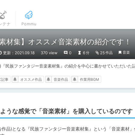
ンテナ
Pommu
素材集】オススメ音楽素材の紹介です！【
音楽
更新：2021.09.18
370 view
0
6
25
分
作品
品)『民族ファンタジー音楽素材集』の紹介を中心に書かせていただいた
ズ記事
オススメ作品
音楽作品
作業用BGM
ような感覚で「音楽素材」を購入しているのです
告作品)となる『民族ファンタジー音楽素材集』という「音楽素材」