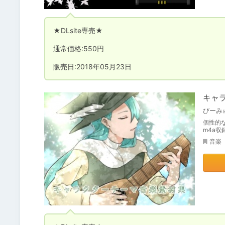
★DLsite専売★

通常価格:550円

販売日:2018年05月23日
キャ
びーみ
個性的な
m4a収
音楽