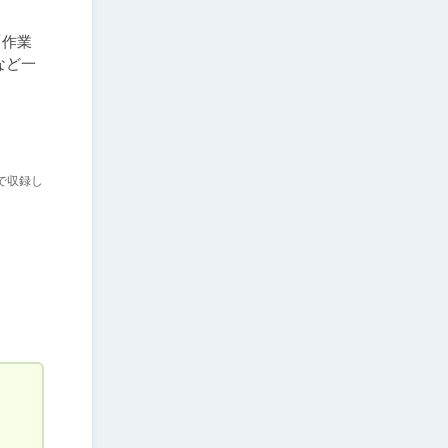
「作業
など一
)で収録し