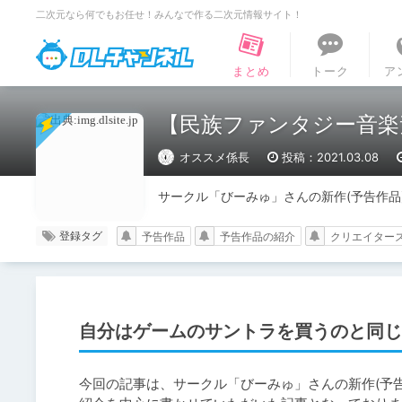
二次元なら何でもお任せ！みんなで作る二次元情報サイト！
DLチャンネル
まとめ
トーク
ア
【民族ファンタジー音楽
オススメ係長
投稿：2021.03.08
サークル「びーみゅ」さんの新作(予告作
登録タグ
予告作品
予告作品の紹介
クリエイター
自分はゲームのサントラを買うのと同じ
今回の記事は、サークル「びーみゅ」さんの新作(予