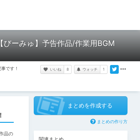
びーみゅ】予告作品/作業用BGM
記事です！
いいね
8
ウォッチ
1
まとめを作成する
！
まとめの作り方
作品の
関連まとめ