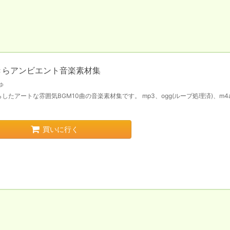
きらアンビエント音楽素材集
ゅ
したアートな雰囲気BGM10曲の音楽素材集です。 mp3、ogg(ループ処理済)、m4
買いに行く