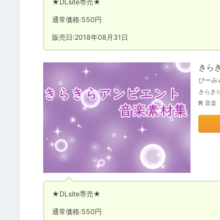
★DLsite専売★

通常価格:550円

販売日:2018年08月31日
きら
びーみ
きらきら
音楽
★DLsite専売★

通常価格:550円
