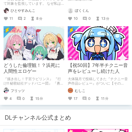
会い編】
て対象を監視しています。 なぜ私は
このような行動をとるに至ったのか。
ぼくくん
ひとやすみんこ
これまでのあゆみを振り返ります。
10
0
13
11
2
8
分
分
どうした倫理観！？浜死に
【祝50回】7年半チクニー音
人間性エロゲー
声をレビューし続けた人
『掻き出し！子宮ラビリンス』 『行
大体隔月で投稿してきた『チクニー音
け!! 秘密結社デッドバニー団』 『勇者
声作品レビュー』がついに【その
ミアとツンツン猫サキュバス ~それで
50】を迎えました！ 約7年半チクニー
フリッツ
むしこ
も勇者はコロせない!~』 『めいどいん
し続け、おシコり報告をしてきただけ
めいど！』 本記事はねくすとテーマ
ですけど記念は記念。 皆様への感謝
4
0
15
17
0
11
分
分
「人に薦めづらいけど好きな作
を伝えたり、これまでの投稿を振り返
品」”ではない”です。 好きだったら人
ります。
に薦めるのは当たり前だよなぁ！？
DLチャンネル公式まとめ