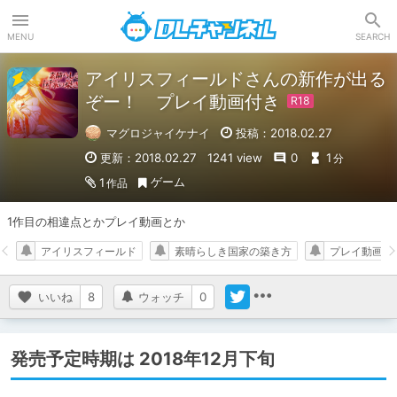
DLチャンネル
MENU
SEARCH
アイリスフィールドさんの新作が出る
ぞー！ プレイ動画付き
マグロジャイケナイ
投稿：2018.02.27
更新：2018.02.27
1241 view
0
1
分
ゲーム
1
作品
1作目の相違点とかプレイ動画とか
アイリスフィールド
素晴らしき国家の築き方
プレイ動画
いいね
8
ウォッチ
0
発売予定時期は 2018年12月下旬