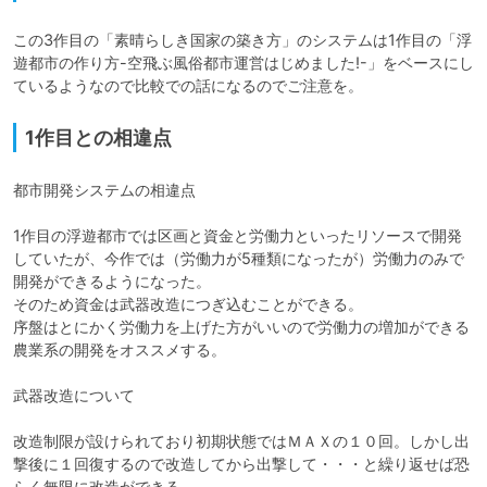
この3作目の「素晴らしき国家の築き方」のシステムは1作目の「浮
遊都市の作り方-空飛ぶ風俗都市運営はじめました!-」をベースにし
ているようなので比較での話になるのでご注意を。
1作目との相違点
都市開発システムの相違点

1作目の浮遊都市では区画と資金と労働力といったリソースで開発
していたが、今作では（労働力が5種類になったが）労働力のみで
開発ができるようになった。

そのため資金は武器改造につぎ込むことができる。

序盤はとにかく労働力を上げた方がいいので労働力の増加ができる
農業系の開発をオススメする。

武器改造について

改造制限が設けられており初期状態ではＭＡＸの１０回。しかし出
撃後に１回復するので改造してから出撃して・・・と繰り返せば恐
らく無限に改造ができる。
