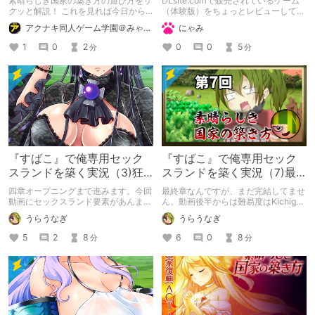
素晴らしき国家の築き方の遊び方をサ
DLsite.comで販売されているゲーム
つけていくスタイル
クッと解説！ これを見れば今日から
（体験版）をちょっとレビューしてみ
あなたも職業『軍師』を名乗れます
ます。 作品は「素晴らしき国家の築
アクナキ同人ゲーム学園＠みゃたろー
にゃみ
よ、きっと。
き方」です。
1
0
2
0
0
5
分
分
『すばこ』で俺専用セック
『すばこ』で俺専用セック
スランドを築く実況（3)狂
スランドを築く実況（7)最
王の試練場編
終章編
四章オープニングまで進みます。今回
最終章なんですが、まだ完結してませ
動画にセックスランド要素があんまり
ん。動画後半からは難易度はKichigai
ありません。でも巨乳は増えました。
に上げてます。ちなみに娼館禁止プレ
うらうなぎ
うらうなぎ
熟成されたおっぱい。
イです。
5
2
8
6
0
8
分
分