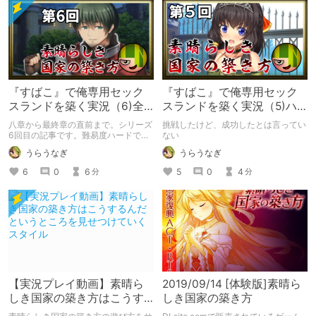
『すばこ』で俺専用セック
『すばこ』で俺専用セック
スランドを築く実況（6)全
スランドを築く実況（5)ハ
員妊娠編
ードモード挑戦編
八章から最終章の直前まで。シリーズ
挑戦したけど、成功したとは言ってい
6回目の記事です。難易度ハードで戦
ない
えるようになりました。
うらうなぎ
うらうなぎ
6
0
6
5
0
4
分
分
【実況プレイ動画】素晴ら
2019/09/14 [体験版]素晴ら
しき国家の築き方はこうす
しき国家の築き方
るんだというところを見せ