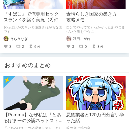
『すばこ』で俺専用セック
素晴らしき国家の築き方
スランドを築く実況（2)仲
攻略メモ
間集め編
おっぱいが大きいと優遇されがちな国
自分でやってて引っかかった所やつま
です
づいた所を中心に
うらうなぎ
秋田こがね
3
2
6
3
0
3
分
分
おすすめのまとめ
【Pommu】なぜ私は『とあ
悪徳業者と120万円分言い争
るぽまーの公認ネットスト
った話
ーカー』になったのか【出
『とあるぽまーの公認ネトスト』とし
親の金は僕の金