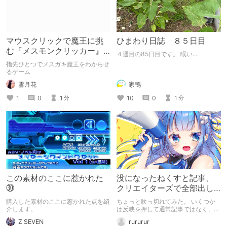
マウスクリックで魔王に挑
ひまわり日誌 ８５日目
む『メスモンクリッカー』
４週目の85日目です。 眠い...
体験版プレイしてみた
指先ひとつでメスガキ魔王をわからせ
るゲーム
雪月花
家鴨
1
0
1
10
0
1
分
分
この素材のここに惹かれた
没になったねくすと記事、
㉚
クリエイターズで全部出し
てみます。
購入した素材のここに惹かれた点を紹
ちょっと吹っ切れてみた。 いくつか
介します。
は反映を押して通常記事ではなく、ク
リエイター記事として出してみようか
Z SEVEN
rururur
なと。