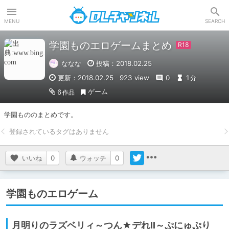
DLチャンネル
MENU
SEARCH
学園ものエロゲームまとめ
ななな
投稿：2018.02.25
更新：2018.02.25
923 view
0
1
分
ゲーム
6
作品
学園もののまとめです。
いいね
0
ウォッチ
0
学園ものエロゲーム
月明りのラズベリィ～つん★デれII～ぷにゅぷり