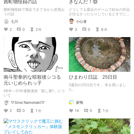
茜町物怪録の話
きなんだ！⑩
茜町物怪録で満足できてるから皆買お
どうしても最近のゲームで好みの作品
うの話
が出なかったらりしているとすでに購
入している商品をやり直したくなりま
七川
小心者
す。 自身の性癖が厄介でどうしても
堕としていく過程も興奮材料の一種な
2
0
2
3
0
6
分
分
ので新しい作品はほしくなりますがコ
ンプリートした データだけだと満足
できない場合があるのでやり直しって
よくするんですよね。
南斗聖拳的な暗殺後シコる
ひまわり日誌 25日目
元いじめられっ子
5週目の25日目です。 本を買いまし
た。
98年～01年連載漫画「殺し屋1」につ
いて
家鴨
♡Sinsi Namonaki♡
14
0
1
2
0
1
分
分