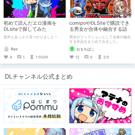
初めて読んだエロ漫画を
comipoやDLSiteで購読でき
DLsiteで探してみた
る男女が合体や融合する話
意外とあっさり見つかりました！
男女がフィクションとして合体や融合
する作品をまとめてみました。
Ryo
おもちばこ
4
1
1
12
0
2
分以内
分
DLチャンネル公式まとめ