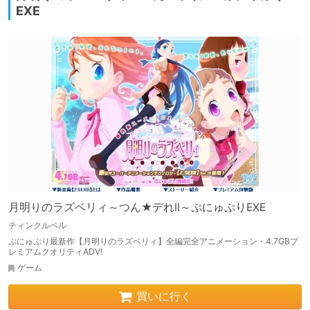
EXE
月明りのラズベリィ～つん★デれII～ぷにゅぷりEXE
ティンクルベル
ぷにゅぷり最新作【月明りのラズベリィ】全編完全アニメーション・4.7GBプ
レミアムクオリティADV!
ゲーム
買いに行く