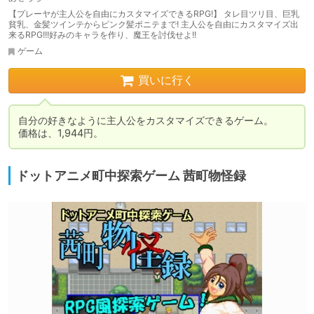
【プレーヤが主人公を自由にカスタマイズできるRPG!】 タレ目ツリ目、巨乳
貧乳、金髪ツインテからピンク髪ポニテまで! 主人公を自由にカスタマイズ出
来るRPG!!!好みのキャラを作り、魔王を討伐せよ!!
ゲーム
買いに行く
自分の好きなように主人公をカスタマイズできるゲーム。

価格は、1,944円。
ドットアニメ町中探索ゲーム 茜町物怪録