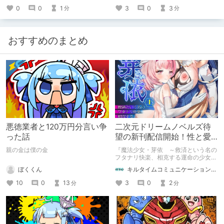
0
0
1
3
0
3
分
分
おすすめのまとめ
悪徳業者と120万円分言い争
二次元ドリームノベルズ待
った話
望の新刊配信開始！性と愛
が渦巻く、ファンタジー官
親の金は僕の金
『魔法少女・芽依 ～救済という名の
能小説開幕！
フタナリ快楽、相克する運命の少女た
ち～』 小説：089タロー イラス
ぼくくん
キルタイムコミュニケーション（KTC）の作品を一人でも多くの人に知ってほしい人
ト：鳩春 一気に上・下巻が同時配
信！
10
0
13
3
0
2
分
分