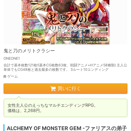
鬼と刀のメリトクラシー
ONEONE1
合計で基本枚数121枚!(基本CG枚数63枚、戦闘アニメ+Hアニメ58種類) 主人公
単体でもCG48枚と過去最多の枚数です。 3ルート10エンディング
ゲーム
買いに行く
女性主人公のえっちなマルチエンディングRPG。

価格は、2,268円。
ALCHEMY OF MONSTER GEM -ファリアスの弟子