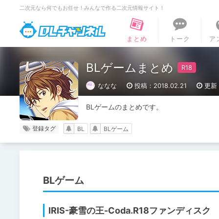
二次元なら何でもお任せ！みんなで作る二次元情報サイト！
DLチャンネル
まとめ
トーク
ア
BLゲームまとめ
ななな
投稿：2018.02.21
更新：
BLゲームのまとめです。
登録タグ
BL
BLゲーム
BLゲーム
IRIS-豪雪の王-Coda.R18ファンディスク