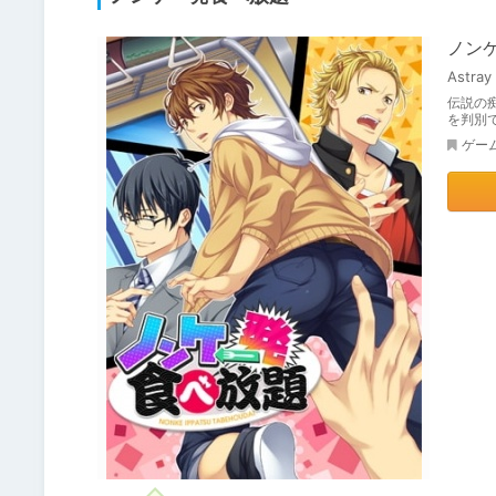
ノン
Astray
伝説の
を判別
ゲー