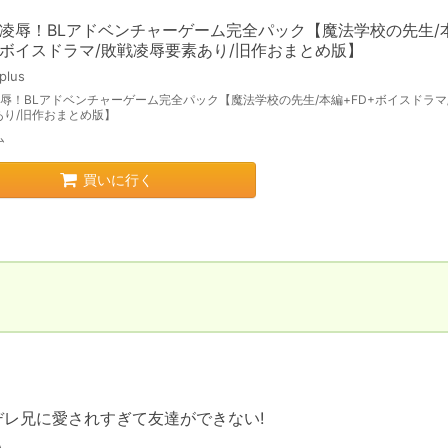
×凌辱！BLアドベンチャーゲーム完全パック【魔法学校の先生/
+ボイスドラマ/敗戦凌辱要素あり/旧作おまとめ版】
plus
凌辱！BLアドベンチャーゲーム完全パック【魔法学校の先生/本編+FD+ボイスドラマ
あり/旧作おまとめ版】
ム
買いに行く
デレ兄に愛されすぎて友達ができない!
A