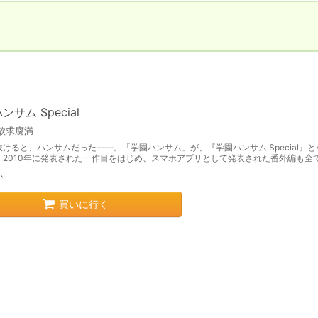
ンサム Special
欲求腐満
けると、ハンサムだった――。「学園ハンサム」が、『学園ハンサム Special』
！2010年に発表された一作目をはじめ、スマホアプリとして発表された番外編も全
ム
買いに行く