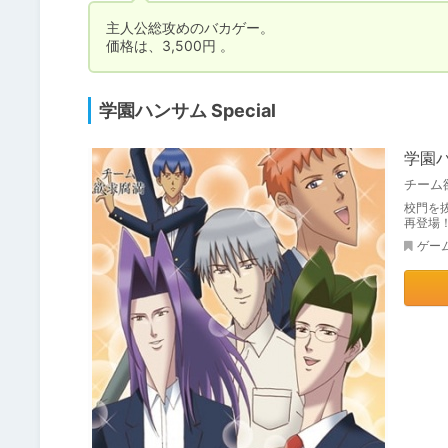
主人公総攻めのバカゲー。

価格は、3,500円 。
学園ハンサム Special
学園ハ
チーム
校門を抜
再登場
ゲー