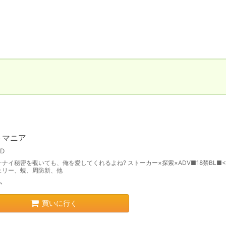
トマニア
ED
ナイ秘密を覗いても、俺を愛してくれるよね? ストーカー×探索×ADV■18禁BL■<
ェリー、蜆、周防新、他
ム
買いに行く