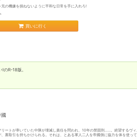
レ兄の機嫌を損ねないように平和な日常を手に入れろ!
ム
買いに行く
R-18版。

帝國
フリートが率いていた中隊が壊滅し責任を問われ、10年の禁固刑……。絶望するヴィ
が、裏取引を持ちかけられる。それは、とある軍人二人を帝國側に協力を体を使って