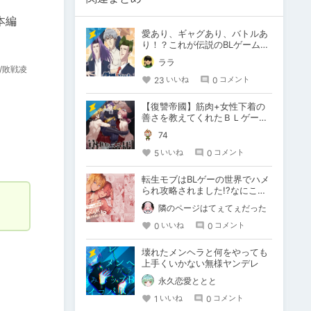
本編
愛あり、ギャグあり、バトルあ
り！？これが伝説のBLゲーム
『学園ハンサム』だ！！
ララ
/敗戦凌
23
0
いいね
コメント
【復讐帝國】筋肉+女性下着の
善さを教えてくれたＢＬゲーム
【若干のネタバレを含む感想】
74
5
0
いいね
コメント
転生モブはBLゲーの世界でハメ
られ攻略されました!?なにこの
タイトル?!
隣のページはてぇてぇだった
0
0
いいね
コメント
壊れたメンヘラと何をやっても
上手くいかない無様ヤンデレ
永久恋愛ととと
1
0
いいね
コメント