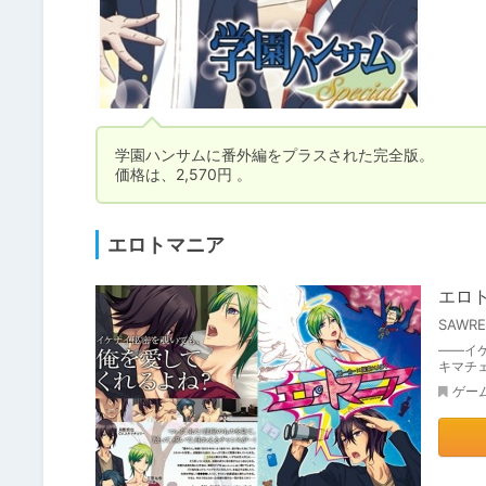
学園ハンサムに番外編をプラスされた完全版。

価格は、2,570円 。
エロトマニア
エロ
SAWR
――イケ
キマチ
ゲー