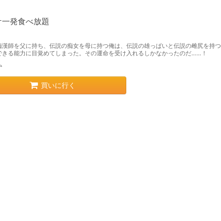
ケ一発食べ放題
痴漢師を父に持ち、伝説の痴女を母に持つ俺は、伝説の雄っぱいと伝説の雌尻を持つ
できる能力に目覚めてしまった。その運命を受け入れるしかなかったのだ……！
ム
買いに行く