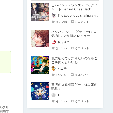
ビハインド・ワンズ・バック チ
ャート Behind Ones Back
The two end up sharing a happy kiss【二人は幸せな接吻をして終了】
0
0
いいね
コメント
ネタバレあり 「D(ディー)」人
気 BLマンガ 購入レビュー
吸うやつ
0
0
いいね
コメント
私の初めてが知りたいのならこ
こを開くといいわ
ハニ子
1
0
いいね
コメント
背徳の近親相姦ゲー「僕は姉の
玩具」
1
4
0
いいね
コメント
ルフリ
籠絡す