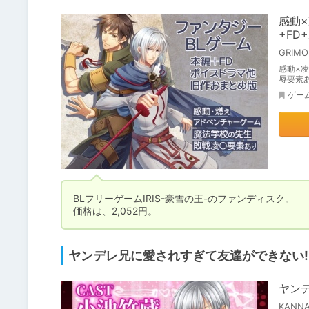
感動
+FD
GRIMO
感動×
辱要素
ゲー
BLフリーゲームIRIS-豪雪の王-のファンディスク。

価格は、2,052円。
ヤンデレ兄に愛されすぎて友達ができない!
ヤン
KANN