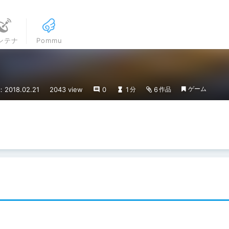
ンテナ
Pommu
ゲーム
2018.02.21
2043 view
0
1
6
分
作品