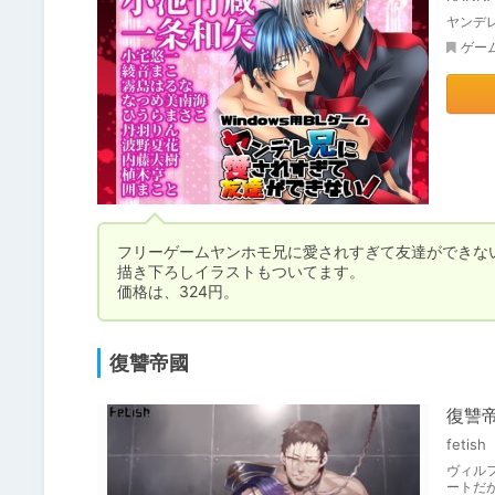
ヤンデ
ゲー
フリーゲームヤンホモ兄に愛されすぎて友達ができない!の
描き下ろしイラストもついてます。

価格は、324円。
復讐帝國
復讐
fetish
ヴィル
ートだ