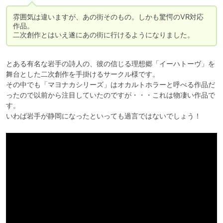
雰囲気は違いますが、あの街そのもの。しかも驚愕のVR対応
作品。

二次創作とはいえ遂にあの街に行けるようになりました。
とある有名な岩手の詩人の、彼の信じる理想郷「イーハトーヴ」を
舞台とした二次創作を手掛けるサークル様です。

その中でも「マヨナカシリーズ」はオカルトホラーと呼べる作品だ
ったので以前から注目していたのですが・・・これは物凄い作品で
す。

いわば岩手が静岡になったといっても過言ではないでしょう！