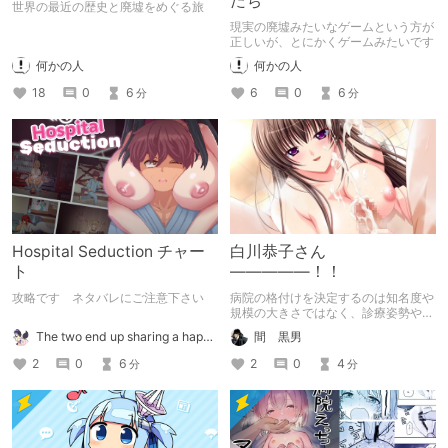
たち
世界の最近の歴史と廃墟をめぐる旅
現実の廃墟みたいなゲームという方が
正しいが、とにかくゲームみたいです
何かの人
何かの人
18
0
6
6
0
6
分
分
Hospital Seduction チャー
白川恭子さん
ト
―――――！！
攻略です ネタバレにご注意下さい
病院の格付けを決定するのは知名度や
規模の大きさではなく、診療姿勢や患
者サービスを点数化した医療機能評価
The two end up sharing a happy kiss【二人は幸せな接吻をして終了】
間 黒男
が適用される――。まさに、「自分の
目で信頼できる病院を見極めるのも大
2
0
6
2
0
4
分
分
切だ！」という表れである…。