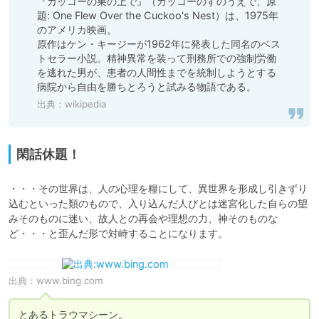
『カッコーの巣の上で』（カッコーのすのうえで、原
題: One Flew Over the Cuckoo's Nest）は、1975年
のアメリカ映画。

原作はケン・キージーが1962年に発表した同名のベス
トセラー小説。精神異常を装って刑務所での強制労働
を逃れた男が、患者の人間性までを統制しようとする
病院から自由を勝ちとろうと試みる物語である。
出典：
wikipedia
閑話休題！
・・・その世界は、人の心理を糧にして、異世界を形成し引きずり
込むといった類のもので、入り込んだ人びとは迷宮化した自らの望
みそのものに迷い、故人との再会や理想の力、神そのものな
ど・・・と歪んだ形で対峙することになります。
出典：
www.bing.com
とあるトラウマシーン。