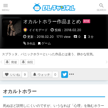
DLチャンネル
MENU
SEARCH
オカルトホラー作品まとめ
イイモデード
投稿：2018.02.20
更新：2018.02.20
1711 view
0
3
分
ゲーム
9
作品
スプラッタ、パニックホラーといった作品とは違う、静かな狂気。
廃墟
病院
いいね
9
ウォッチ
0
オカルトホラー
死ぬほど説明しにくいのですが、いうなれば「心理」を蝕むホラー