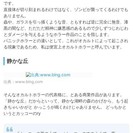
です。

直接体が切り刻まれるわけではなく、ゾンビが襲ってくるわけでも
ありません。

蟲や、ガラスを引っ掻くような音、ともすれば逆に完全に無音、漆
黒の闇など、ただただ精神に嫌悪感のあるもので少しずつじわじわ
とダメージを与えるようなホラー作品のことを指します。

パニックホラーとの違いとして、これがオカルトによって起こされ
る現象であるため、私は便宜上オカルトホラーと呼んでいます。
静かな丘
出典：
www.bing.com
そんなオカルトホラーの代表格に、とある商業作品があります。

「静かな丘」だからといって、静かな湖畔の森のかげから、もう起
きちゃいかがと かっこうが鳴くわけじゃありません。 どっちかと
いうとカッコーのry