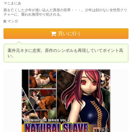
マニまにあ
親を亡くした少年が迷い込んだ異形の世界・・・。少年は顔のない女性型クリ
チャーに、襲われ無理やり犯される。
マンガ
買いに行く
案外元ネタに忠実。原作のシンボルも再現していてポイント高
い。