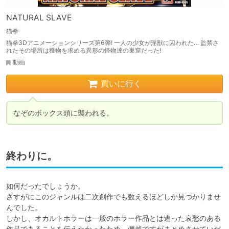
NATURAL SLAVE
猫拳
猫拳3Dアニメーションシリーズ第6弾! 一人の少女が淫獣に囚われた… 監禁さ
れたその場所は獲物を求める異形の怪物達の巣窟だった!
動画
買いに行く
なぞのボックス頭に襲われる。
終わりに。
如何だったでしょうか。

さすがにこのジャンルは二次創作でも数えるほどしか見つかりませ
んでした。

しかし、オカルトホラーは一般のホラー作品とは違った哀愁のある
作品であることを伝えたかったため、僭越ですがまとめさせていだ