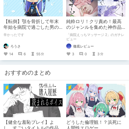
【転倒】顎を骨折して年末
純粋ロリ！クリ責め！最高
年始を病院で過ごした男の
のジャンルを集めた神作品
日記【入院】
「病院えっちマッサージ 2」
辛かったです
「病院えっちマッサージ 2」のガチレ
ビュー
ろうさ
徹底レビュー
14
6
55
3
0
3
分
分
おすすめのまとめ
【健全な羞恥プレイ】よ
どうした倫理観！？浜死に
し、すごいタイトルの作品
人間性エロゲー