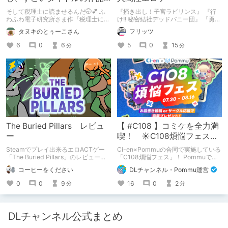
をまた買おう。【湧き上が
そして税理士に読ませるんだ🤭💕 ふ
『掻き出し！子宮ラビリンス』 『行
る不健全な気持ち】
わふわ電子研究所さま作『税理士に購
け!! 秘密結社デッドバニー団』 『勇者
入履歴読まれるボイス』の感想レビュ
ミアとツンツン猫サキュバス ~それで
タヌキのとぅーこさん
フリッツ
ーです！
も勇者はコロせない!~』 『めいどいん
めいど！』 本記事はねくすとテーマ
6
0
6
5
0
15
分
分
「人に薦めづらいけど好きな作
品」”ではない”です。 好きだったら人
に薦めるのは当たり前だよなぁ！？
The Buried Pillars レビュ
【 #C108 】コミケを全力満
ー
喫！ ☀C108煩悩フェス☀
Pommu版のご案内
Steamでプレイ出来るエロACTゲー
Ci-en×Pommuの合同で実施している
「The Buried Pillars」のレビューで
「C108煩悩フェス」！ Pommuでの
す。
参加方法について、改めてこちらでも
コーヒーをください
DLチャンネル・Pommu運営
ご案内いたします！
0
0
9
16
0
2
分
分
DLチャンネル公式まとめ