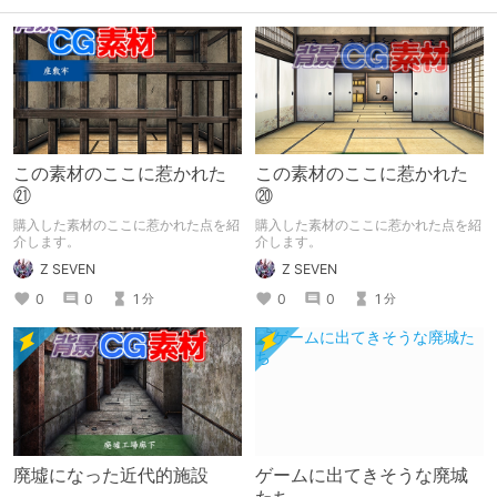
この素材のここに惹かれた
この素材のここに惹かれた
㉑
⑳
購入した素材のここに惹かれた点を紹
購入した素材のここに惹かれた点を紹
介します。
介します。
Z SEVEN
Z SEVEN
0
0
1
0
0
1
分
分
廃墟になった近代的施設
ゲームに出てきそうな廃城