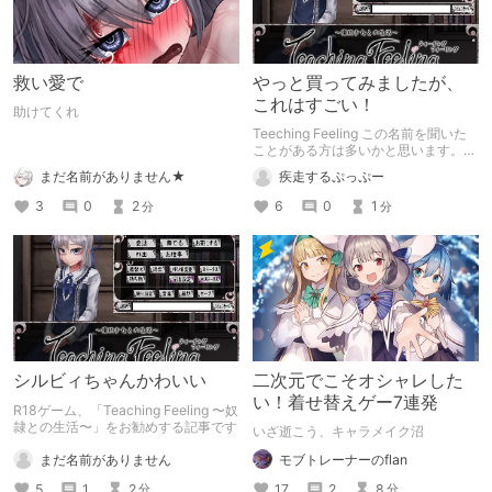
救い愛で
やっと買ってみましたが、
これはすごい！
助けてくれ
Teeching Feeling この名前を聞いた
ことがある方は多いかと思います。
私もその一人でしたが、数日前購入
まだ名前がありません★
疾走するぷっぷー
し、その良さを身をもって実感しまし
た。
3
0
2
6
0
1
分
分
シルビィちゃんかわいい
二次元でこそオシャレした
い！着せ替えゲー7連発
R18ゲーム、「Teaching Feeling 〜奴
隷との生活〜」をお勧めする記事です
いざ逝こう、キャラメイク沼
まだ名前がありません
モブトレーナーのflan
5
1
2
17
2
8
分
分