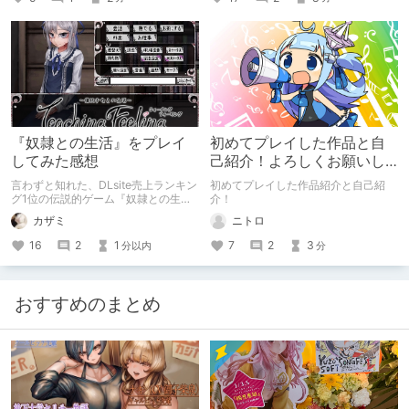
『奴隷との生活』をプレイ
初めてプレイした作品と自
してみた感想
己紹介！よろしくお願いし
ます！
言わずと知れた、DLsite売上ランキン
初めてプレイした作品紹介と自己紹
グ1位の伝説的ゲーム『奴隷との生
介！
活』をプレイした感想です。 なお、
カザミ
ニトロ
本稿はあくまで個人的感想です。
16
2
1
7
2
3
分以内
分
おすすめのまとめ