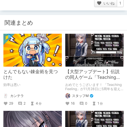
いいね
1
関連まとめ
とんでもない錬金術を見つ
【大型アップデート】伝説
けた
の同人ゲーム「Teaching
Feeling」が5周年！
効率は悪い
おめでとうございます！ 「Teaching
Feeling」が11月28日に5周年を迎え
ました！ 記念すべき5周年記念、既存
カンテラ
スタッフM
ユーザーも新規ユーザーも、この機会
にシルヴィちゃんに会いにいきません
29
2
4
16
0
1
分
分
か？