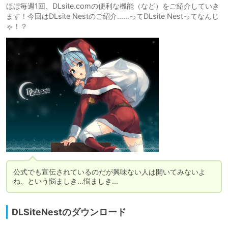
ほぼ毎週1回、DLsite.comの便利な機能（など）をご紹介していき
ます！今回はDLsite Nestのご紹介……ってDLsite Nestってなんじ
ゃ！？
公式でも宣伝されているのだが興味ない人は開いてみないよ
ね、という悩ましき…悩ましき…
DLSiteNestのダウンロード