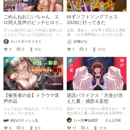
ごめんねおじいちゃん、エ
ゆずソフトソングフェス
ロ同人音声のビッチヒロイ
2026に行ってきた
ンに名前使って～過去作品
ずっと頭の中にあって作品に反映した
正直、過去１・２を争う見応えと満足
コンセプトを思い出そう～
ようなしてないような設定とか、うち
感、これを標準値にしちゃダメな見本
のヒロイン達の名づけの法則とかを頭
かも
スパイダーテイスト
砂糖ひな
の中の映●研の金●さんに「そこにあ
っちゃいけねえんだよ」といわれたの
3
0
6
5
3
13
分
分
でとりあえず垂れ流します。
【被害者の会】トラウマ音
逆説パラドクス「天使が消
声作品
えた夏」感想＆妄想
とんでもない作品だよ。＊アフィリエ
逆説パラドクス様から発売された「天
イトはしていません
使が消えた夏～DLsiteのある音声作品
について～」の感想です。 妄想も多
純白のティシュ丸
たー坊🐦@成宮 さんLOVE
いです。
6
0
8
11
5
17
分
分