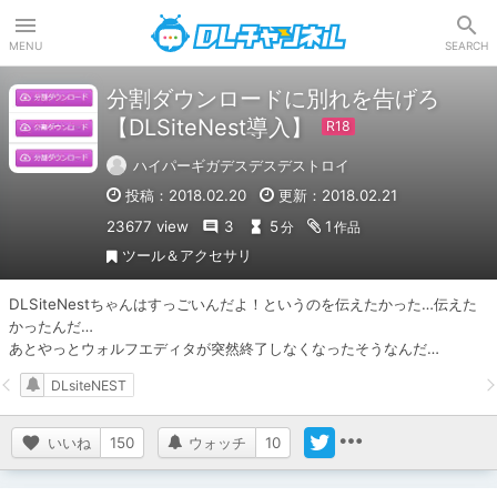
DLチャンネル
MENU
SEARCH
分割ダウンロードに別れを告げろ
【DLSiteNest導入】
ハイパーギガデスデスデストロイ
投稿：2018.02.20
更新：2018.02.21
23677 view
3
5
1
分
作品
ツール＆アクセサリ
DLSiteNestちゃんはすっごいんだよ！というのを伝えたかった…伝えた
かったんだ…

あとやっとウォルフエディタが突然終了しなくなったそうなんだ…
DLsiteNEST
いいね
150
ウォッチ
10