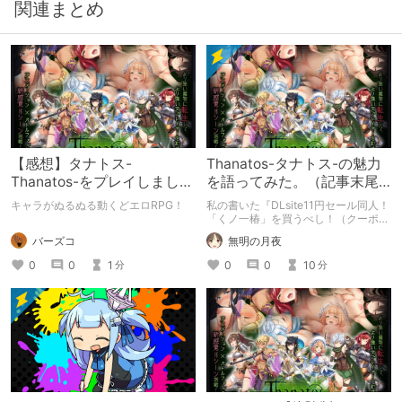
関連まとめ
【感想】タナトス-
Thanatos-タナトス-の魅力
Thanatos-をプレイしまし
を語ってみた。（記事末尾
た。【ネタバレ注意】
にファンブックの入手法あ
キャラがぬるぬる動くどエロRPG！
私の書いた『DLsite11円セール同人！
り）
「くノ一椿」を買うべし！（クーポン
情報あり）』がDLsiteのクリエイター
バーズコ
無明の月夜
ズ記事に無事採用された。 この記事
では上記記事でクーポンのおすすめ使
0
0
1
0
0
10
分
分
用先として紹介した「Thanatos-タナ
トス-」の内容について、より詳しく
語っていく。