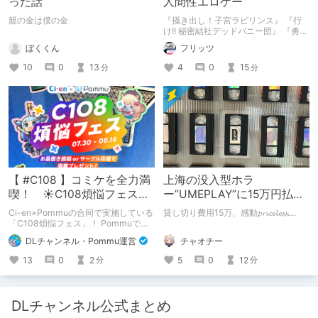
った話
人間性エロゲー
親の金は僕の金
『掻き出し！子宮ラビリンス』 『行
け!! 秘密結社デッドバニー団』 『勇者
ミアとツンツン猫サキュバス ~それで
ぼくくん
フリッツ
も勇者はコロせない!~』 『めいどいん
めいど！』 本記事はねくすとテーマ
10
0
13
4
0
15
分
分
「人に薦めづらいけど好きな作
品」”ではない”です。 好きだったら人
に薦めるのは当たり前だよなぁ！？
【 #C108 】コミケを全力満
上海の没入型ホラ
喫！ ☀C108煩悩フェス☀
ー”UMEPLAY”に15万円払っ
Pommu版のご案内
たら、2作品とも号泣した※
Ci-en×Pommuの合同で実施している
貸し切り費用15万、感動𝓹𝓻𝓲𝓬𝓮𝓵𝓮𝓼𝓼....
ネタバレなし
「C108煩悩フェス」！ Pommuでの
参加方法について、改めてこちらでも
チャオチー
DLチャンネル・Pommu運営
ご案内いたします！
5
0
12
13
0
2
分
分
DLチャンネル公式まとめ