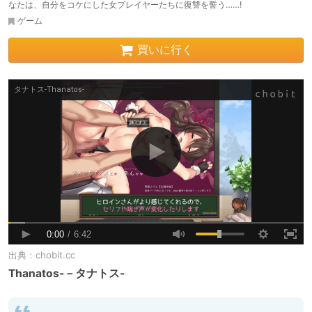
なたは、自分をコケにした女プレイヤーたちに復讐を誓う……!
ゲーム
買いに行く
出典：
chobit.cc
Thanatos-－タナトス-