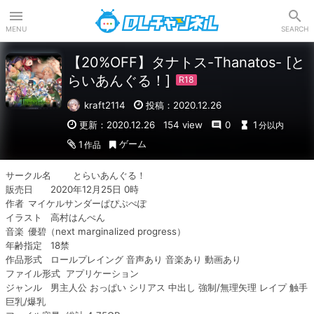
DLチャンネル
MENU
SEARCH
【20%OFF】タナトス-Thanatos- [と
らいあんぐる！]
kraft2114
投稿：2020.12.26
更新：2020.12.26
154 view
0
1
分以内
ゲーム
1
作品
サークル名	とらいあんぐる！ 

販売日	2020年12月25日 0時

作者	マイケルサンダーぱぴぷぺぽ

イラスト	高村はんぺん

音楽	優碧（next marginalized progress）

年齢指定	18禁

作品形式	ロールプレイング 音声あり 音楽あり 動画あり

ファイル形式  アプリケーション

ジャンル	男主人公 おっぱい シリアス 中出し 強制/無理矢理 レイプ 触手 
巨乳/爆乳
