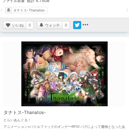
ファイル容量  総計 4.75GB
タナトス-Thanatos-
いいね
0
ウォッチ
0
タナトス-Thanatos-
とらいあんぐる！
アニメーション×バトルファックのオンゲーRPG! バグによって魔物となったあ