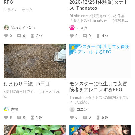
RPG
2020/12/25 [体験版]タナト
ス-Thanatos-
スライム オーク
DLsite.comで販売されている作品
「タナトス-Thanatos-」（体験版）
の備忘録となります。
闇のカイトXth
にゃみ
0
0
2
0
0
4
分
分
ひまわり日誌 5日目
モンスターに転生して女冒
険者をアレコレするRPG
4周目の5日目です。 ちょっと疲れ
た。
Thanatos -タナトス-の体験版をプレ
イした感想。
家鴨
コエン
6
0
1
0
0
5
分
分