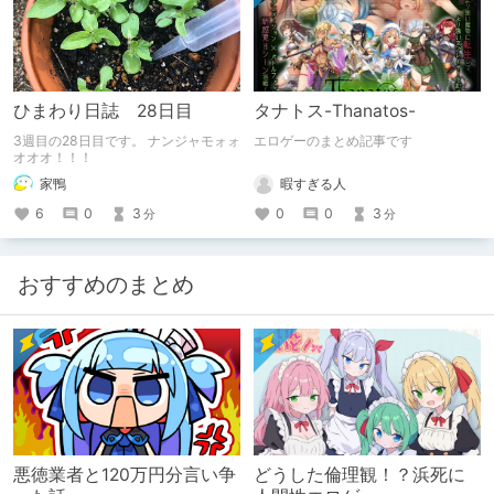
ひまわり日誌 28日目
タナトス-Thanatos-
3週目の28日目です。 ナンジャモォォ
エロゲーのまとめ記事です
オオオ！！！
暇すぎる人
家鴨
0
0
3
6
0
3
分
分
おすすめのまとめ
悪徳業者と120万円分言い争
どうした倫理観！？浜死に