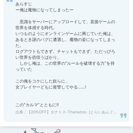
あらすじ

ー俺は魔物になってしまったー

　意識をサーバーにアップロードして、直接ゲームの
世界を体感する時代。

いつものようにオンラインゲームに興じていた俺は、
あるとき謎のバグに遭遇し、魔物の姿になってしまっ
た。

ログアウトもできず、チャットもできず、ただっぴろ
い世界を彷徨うばかり。

　しかし俺は、この世界の“ルールを破壊する力”を持
っていた

この俺をコケにした奴らに、

女プレイヤーどもに復讐してやる……!

この"カルマ”とともに!!
出典：
【20%OFF】タナトス-Thanatos- [とらいあんぐる！] | DLsite 同人 - R18