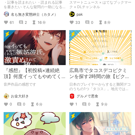
を調べたら超メジャーなア
・記事を読まれたい ・読まれる記事
スマートニュース × はてなブックマー
プリでした
を書きたい そんな疑問の一助になる
ク × DLチャンネル
かも知れないし、ならないかも知れな
名も無き変態紳士（カタメ）
pak
いまとめです。 どっちだよ（自問自
答） ※6/10 追記 ※6/25 追記
61
2
16
33
0
8
分
分
『感想』【初投稿×連続絶
広島市でタコスデコピクミ
頂】何度イってもやめてく
ンを探す2時間の旅【ピクミ
れない嫉妬彼氏に激責めさ
ンブルーム / Pikmin
音声作品の感想です
日本のプレイヤーからすると難関デコ
れて堕とされる。
Bloom】
のうちの1つ「タコス」。地元では見
つけられなかった男が広島で探す旅を
お金大好き
グルメで悪食
お送りします。ねくすと5月のテーマ
「お出かけの記録」。
0
0
6
1
0
9
分
分