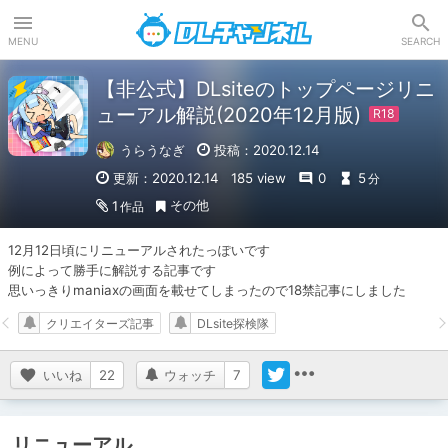
DLチャンネル
MENU
SEARCH
【非公式】DLsiteのトップページリニ
ューアル解説(2020年12月版)
うらうなぎ
投稿：2020.12.14
更新：2020.12.14
185 view
0
5
分
その他
1
作品
12月12日頃にリニューアルされたっぽいです

例によって勝手に解説する記事です

思いっきりmaniaxの画面を載せてしまったので18禁記事にしました
クリエイターズ記事
DLsite探検隊
いいね
22
ウォッチ
7
リニューアル