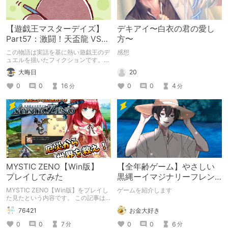
【遊戯王マスターデイズ】
デキアイ〜白衣の君の愛し
Part57：激闘！天盃龍 VS
方〜
千年D【架空デュエル】
この物語は実話を基に熱い遊戯王のデ
感想
ュエルを描いたフィクションです。
（自分用メモ：2025-05-14）
20
大晦日
0
0
4
0
0
16
分
分
MYSTIC ZENO【Win版】
【全年齢ゲーム】やさしい
プレイしてみた
黒縄ーイマジナリーフレン
ドの「彼」と過ごすおぼん
MYSTIC ZENO【Win版】をプレイし
ゲームを紹介します
やすみー
た見たという内容です。 この記事は
通常のクリエイターズ記事です。
お金大好き
76421
0
0
6
0
0
7
分
分