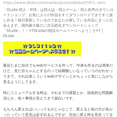
https://www.dlsite.com/maniax/promo/dlsite201911_retro
「DLsite 同人 - R18」は同人誌・同人ゲーム・同人音声のダウンロ
ードショップ。お気に入りの作品をすぐダウンロードできてすぐ楽
しめる！毎日更新しているのであなたが探している作品にきっと出
会えます。国内最大級の二次元総合ダウンロードショップ
「DLsite」！ - ††DLsiteの特設ホームページへようこそ†† |
DLsite
最近たまに自分でもwebサービスを作って、中身を作るのは簡単だ
けど、見た目ちゃんとするのって結構難しいなっていうのがわかっ
てきて。それ以来こういうwebデザインとかちょっと気にしながら
見るようにしてます。

特にリニューアルする時は、それまでの課題とか、技術的な問題解
消とか、色々事情が見えてきて面白いです。

もちろん変えればいいってものじゃなくて、変えると前の方が良か
ったっていう意見は必ず出るんですが、完全に変え時を見失ってる