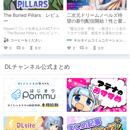
The Buried Pillars レビュ
二次元ドリームノベルズ待
ー
望の新刊配信開始！性と愛
が渦巻く、ファンタジー官
Steamでプレイ出来るエロACTゲー
『魔法少女・芽依 ～救済という名の
能小説開幕！
「The Buried Pillars」のレビューで
フタナリ快楽、相克する運命の少女た
す。
ち～』 小説：089タロー イラス
コーヒーをください
キルタイムコミュニケーション（KTC）の作品を一人でも多くの人に知ってほしい人
ト：鳩春 一気に上・下巻が同時配
信！
0
0
9
3
0
2
分
分
DLチャンネル公式まとめ