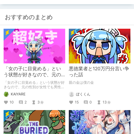
おすすめのまとめ
「女の子に目覚める」とい
悪徳業者と120万円分言い争
う状態が好きなので、元の
った話
性別が女性でも男性でも問
「女の子に目覚める」という状態が好
親の金は僕の金
題ない話
きなので、元の性別が女性でも男性で
も問題ない話
ぼくくん
KAIYARE
15
0
13
10
2
3
分
分