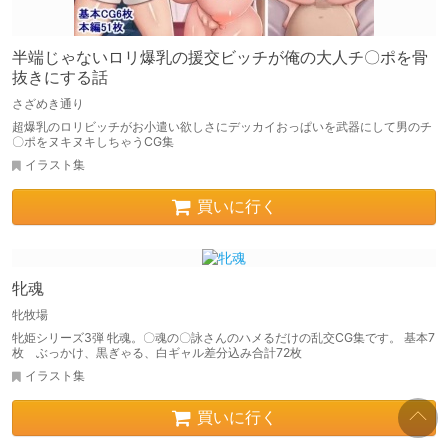
半端じゃないロリ爆乳の援交ビッチが俺の大人チ〇ポを骨
抜きにする話
さざめき通り
超爆乳のロリビッチがお小遣い欲しさにデッカイおっぱいを武器にして男のチ
〇ポをヌキヌキしちゃうCG集
イラスト集
買いに行く
牝魂
牝牧場
牝姫シリーズ3弾 牝魂。〇魂の〇詠さんのハメるだけの乱交CG集です。 基本7
枚 ぶっかけ、黒ぎゃる、白ギャル差分込み合計72枚
イラスト集
買いに行く