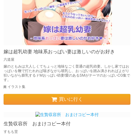
嫁は超乳幼妻 地味系おっぱい妻は激しいのがお好き
六道屋
嫁のともみは大人しくてちょっと地味なごく普通の超乳幼妻。しかし家ではお
っぱいを鞭で打たれれば喘ぎながら噴乳し、おっぱいを踏み潰されればよがり
狂いながら膨乳するドMおっぱい幼妻!愛のあるSMがテーマのおっぱいCG集で
す。
イラスト集
買いに行く
生贄収容所 おまけコピー本付
すもも堂