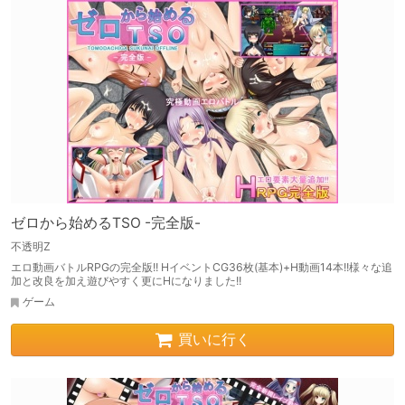
ゼロから始めるTSO -完全版-
不透明Z
エロ動画バトルRPGの完全版!! HイベントCG36枚(基本)+H動画14本!!様々な追
加と改良を加え遊びやすく更にHになりました!!
ゲーム
買いに行く