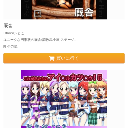
厩舎
Chocoンとこ
ユニークな円形状の厩舎(調教馬小屋)ステージ。
その他
買いに行く