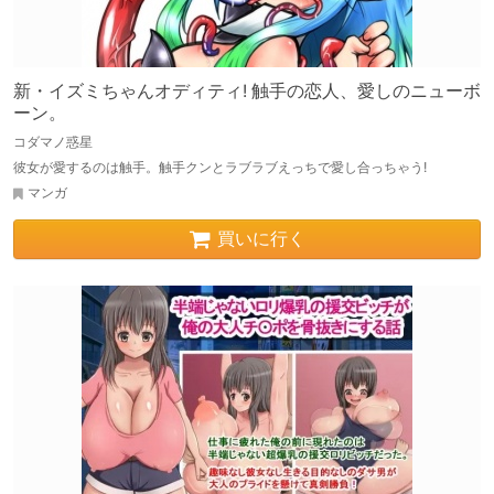
新・イズミちゃんオディティ! 触手の恋人、愛しのニューボ
ーン。
コダマノ惑星
彼女が愛するのは触手。触手クンとラブラブえっちで愛し合っちゃう!
マンガ
買いに行く