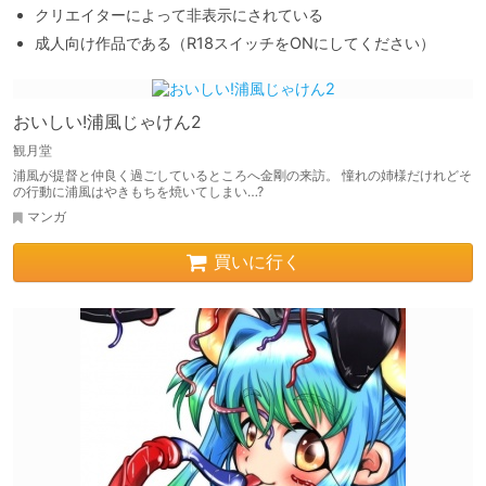
クリエイターによって非表示にされている
成人向け作品である（R18スイッチをONにしてください）
おいしい!浦風じゃけん2
観月堂
浦風が提督と仲良く過ごしているところへ金剛の来訪。 憧れの姉様だけれどそ
の行動に浦風はやきもちを焼いてしまい…?
マンガ
買いに行く