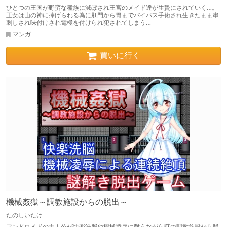
ひとつの王国が野蛮な種族に滅ぼされ王宮のメイド達が生贄にされていく…。
王女は山の神に捧げられる為に肛門から胃までバイパス手術され生きたまま串
刺しされ味付けされ電極を付けられ犯されてしまう…
マンガ
買いに行く
機械姦獄～調教施設からの脱出～
たのしいたけ
アンドロイドの主人公が快楽洗脳や機械凌辱に耐えながら謎の調教施設から脱