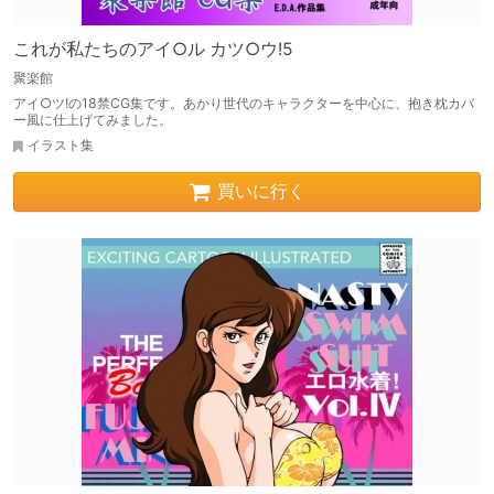
これが私たちのアイ○ル カツ○ウ!5
聚楽館
アイ○ツ!の18禁CG集です。あかり世代のキャラクターを中心に、抱き枕カバ
ー風に仕上げてみました。
イラスト集
買いに行く