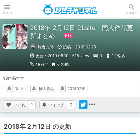
DLチャンネル
MENU
SEARCH
2018年 2月12日 DLsite 同人作品更
新まとめ！
片倉九時
投稿：2018.02.15
更新：2019.06.10
515 view
0
1
分以内
その他
48
作品
48作品です
DLsite
同人作品
20180215
いいね
1
ウォッチ
0
2018年 2月12日 の更新