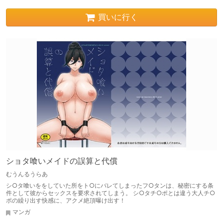
買いに行く
ショタ喰いメイドの誤算と代償
むうんるうらあ
シ○タ喰いををしていた所をト○にバレてしまったフ○タンは、秘密にする条
件として彼からセックスを要求されてしまう。 シ○タチ○ポとは違う大人チ○
ポの繰り出す快感に、アクメ絶頂曝け出す！
マンガ