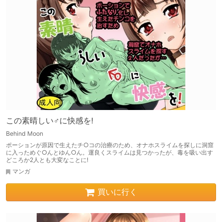
この素晴しい♂に快感を!
Behind Moon
ポーションが原因で生えたチ○コの治療のため、オナホスライムを探しに洞窟
に入っためぐ○んとゆん○ん。運良くスライムは見つかったが、毒を吸い出す
どころか2人とも大変なことに!
マンガ
買いに行く