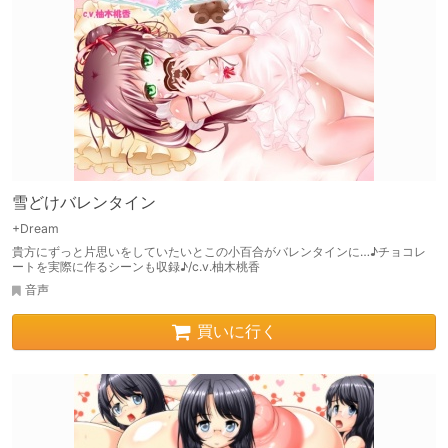
雪どけバレンタイン
+Dream
貴方にずっと片思いをしていたいとこの小百合がバレンタインに…♪チョコレ
ートを実際に作るシーンも収録♪/c.v.柚木桃香
音声
買いに行く