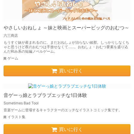
やさしいおねしょ ～妹と映画とスーパービッグのおむつ～
六三商店
もうすぐ妹が産まれるのに、まだおねしょが治らない綾那。しっかりしなくち
ゃと思うけど夜のおむつは手放せなくて……。おねしょ・おむつ要素を盛り込
んだ和み系の短編ノベルゲーム。
ゲーム
買いに行く
音ゲーっ娘とラブラブエッチな1日体験
Sometimes Bad Tool
音楽ゲームに登場するキャラクターのエッチなイラストコミック集です。
イラスト集
買いに行く