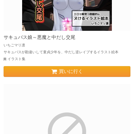
サキュバス娘～悪魔と中だし交尾
いちごマリ凛
サキュバスが勘違いして童貞少年を、中だし逆レイプするイラスト絵本
イラスト集
買いに行く