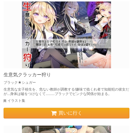
生意気クラッカー狩り
ブラック★シュガー
生意気な女子校生を、危ない教師が調教する!嫌味で捻くれ者で知能犯の彼女だ
が…身体は嘘をつけなくて………ブラックでピンクな関係が始まる。
イラスト集
買いに行く