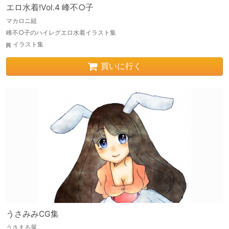
エロ水着!Vol.4 峰不○子
マカロニ組
峰不○子のハイレグエロ水着イラスト集
イラスト集
買いに行く
うさみみCG集
うさまる屋