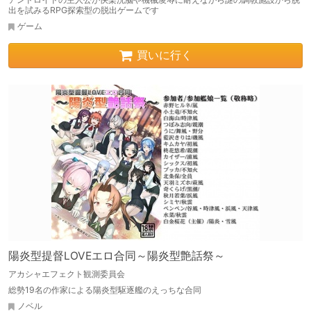
出を試みるRPG探索型の脱出ゲームです
ゲーム
買いに行く
陽炎型提督LOVEエロ合同～陽炎型艶話祭～
アカシャエフェクト観測委員会
総勢19名の作家による陽炎型駆逐艦のえっちな合同
ノベル