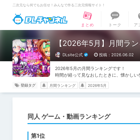
二次元なら何でもお任せ！みんなで作る二次元情報サイト！
DLチャンネル
まとめ
トーク
ア
【2026年5月】月間ラン
DLsite公式
投稿：2026.06.02
2026年5月の月間ランキングです！

時間が経って見なおしたときに、懐かしい
登録タグ
月間ランキング
2026年5月
同人 ゲーム・動画ランキング
第1位