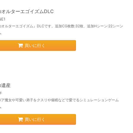
のオルターエゴイズムDLC
NE1
オルターエゴイズム』DLCです。追加CG枚数:32枚、追加Hシーン:22シーン
ム
買いに行く
の遺産
チ
バア魔女や可愛い弟子をクスリや催眠などで愛でるシミュレーションゲーム
ム
買いに行く