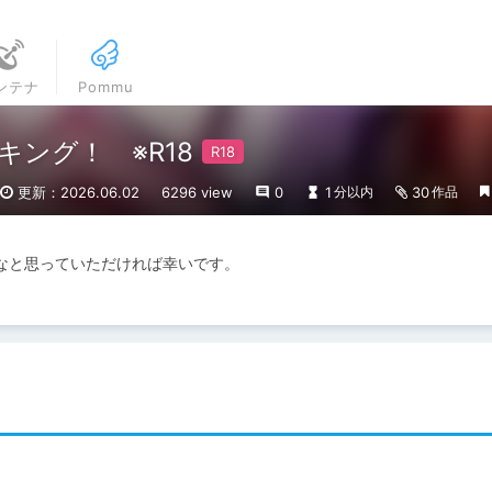
ンテナ
Pommu
キング！ ※R18
更新：2026.06.02
6296 view
0
1
30
分以内
作品
なと思っていただければ幸いです。