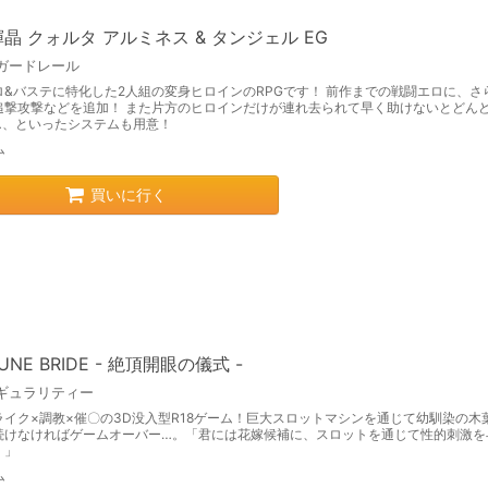
晶 クォルタ アルミネス & タンジェル EG
ガードレール
ロ&バステに特化した2人組の変身ヒロインのRPGです！ 前作までの戦闘エロに、さ
追撃攻撃などを追加！ また片方のヒロインだけが連れ去られて早く助けないとどん
…、といったシステムも用意！
ム
買いに行く
UNE BRIDE - 絶頂開眼の儀式 -
ギュラリティー
ライク×調教×催〇の3D没入型R18ゲーム！巨大スロットマシンを通じて幼馴染の木
続けなければゲームオーバー…。「君には花嫁候補に、スロットを通じて性的刺激を
。」
ム