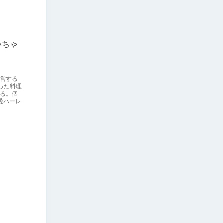
いちゃ
営する
った料理
る。個
愛ハーレ