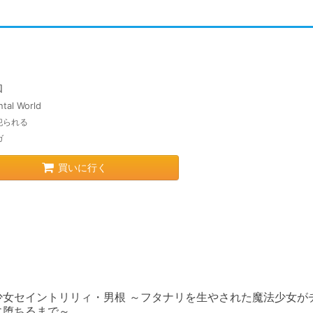
伽
ntal World
犯られる
ガ
買いに行く
少女セイントリリィ・男根 ～フタナリを生やされた魔法少女が
に堕ちるまで～