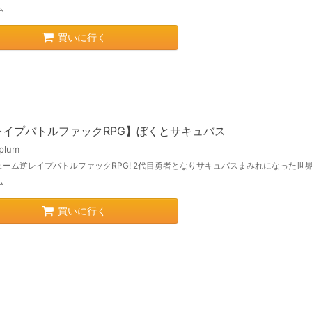
ム
買いに行く
レイプバトルファックRPG】ぼくとサキュバス
plum
ューム逆レイプバトルファックRPG! 2代目勇者となりサキュバスまみれになった世界
ム
買いに行く