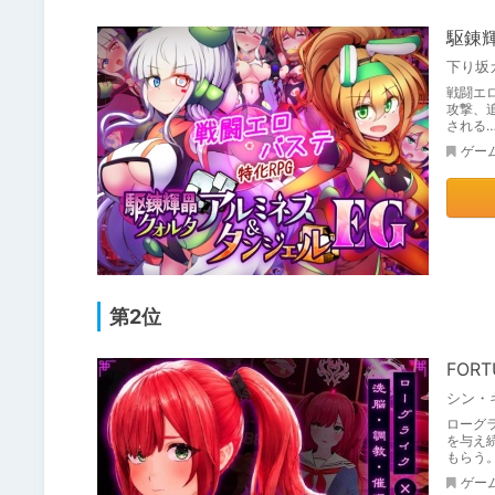
駆錬輝
下り坂
戦闘エ
攻撃、
される
ゲー
第2位
FORT
シン・
ローグ
を与え
もらう
ゲー