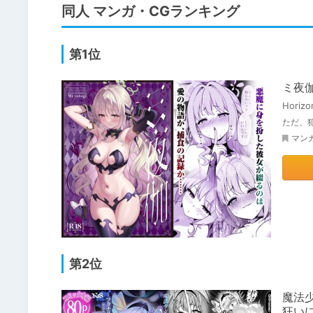
同人 マンガ・CGランキング
第1位
ミ夜
Horizo
ただ、
マン
第2位
魔法
狂い