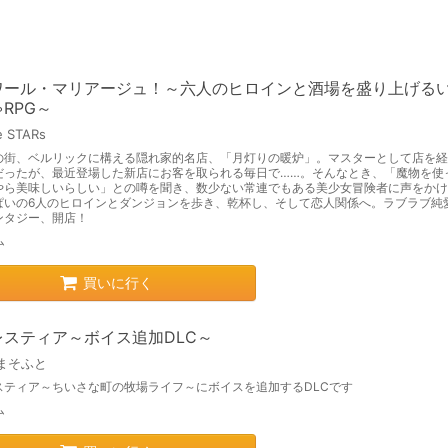
ワール・マリアージュ！～六人のヒロインと酒場を盛り上げる
RPG～
e STARs
の街、ベルリックに構える隠れ家的名店、「月灯りの暖炉」。マスターとして店を経
だったが、最近登場した新店にお客を取られる毎日で……。そんなとき、「魔物を使
やら美味しいらしい」との噂を聞き、数少ない常連でもある美少女冒険者に声をかけ
ぱいの6人のヒロインとダンジョンを歩き、乾杯し、そして恋人関係へ。ラブラブ純
ンタジー、開店！
ム
買いに行く
レスティア～ボイス追加DLC～
まそふと
スティア～ちいさな町の牧場ライフ～にボイスを追加するDLCです
ム