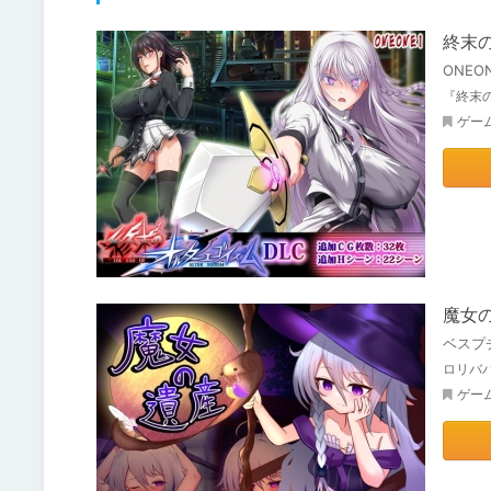
終末
ONEO
『終末の
ゲー
魔女
ベスプ
ロリバ
ゲー