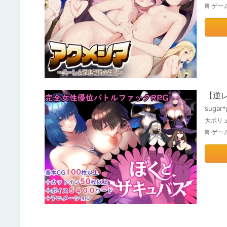
ゲー
【逆
sugar*
大ボリ
ゲー