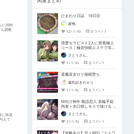
関連まとめ
ひまわり日誌 14日目
家鴨
らに同時
どん調教
12
0
いいね
コメント
清楚セラピスト2人に密着極上
コース｜極音快眠エステで耳か
き＆添い寝＆中出しまで…本気
さとうさん。
でおすすめ
1
0
いいね
コメント
退魔巫女ロリ催眠堕ち
爆乳好きのネコ
1
0
いいね
コメント
M向け神作 敬語恋人 首輪手錠
拘束＋水口移しキスで抜ける つ
ばめいと新作徹底感想
さとうさん。
葉に快楽
与えて
2
2
いいね
コメント
【攻略あり】甘々RPG『エトワ