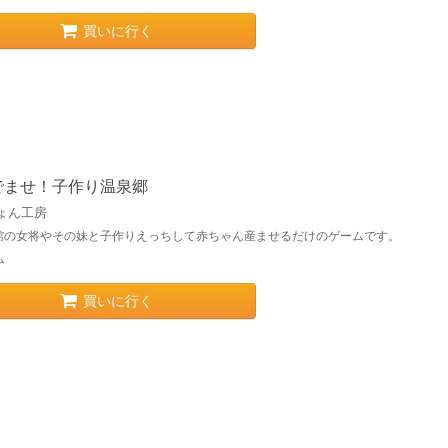
買いに行く
でませ！子作り温泉郷
ょん工房
館の女将やその妹と子作りえっちして赤ちゃん産ませるだけのゲームです。
ム
買いに行く