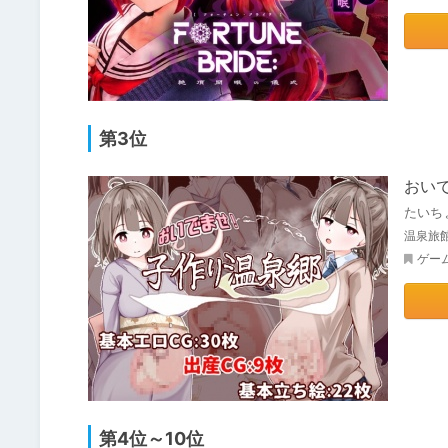
第3位
おい
たいち
温泉旅
ゲー
第4位～10位