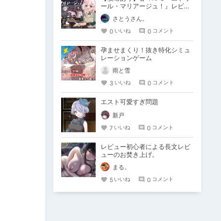
ール・マリアージュ！』レビュ
ー！圧倒的癒やしとバブみの神
さとうさん。
ゲー
0
0
いいね
コメント
孕ませまくり！抜き特化シミュ
レーションゲーム
雨と雪
3
0
いいね
コメント
エスト可愛すぎ問題
新戸
7
0
いいね
コメント
レビュー初心者による長文レビ
ューのお焚き上げ。
まる。
5
0
いいね
コメント