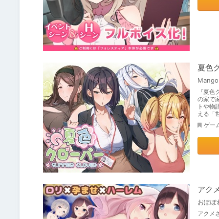
夏色
Mango 
『夏色
の家で
トや物
える「
ゲー
アク
おぽぽ
アクメ