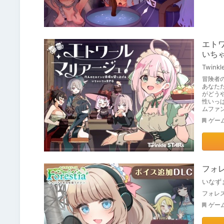
エト
いちゃ
Twinkl
冒険者
あなた
がどう
性いっ
ムファ
ゲー
フォ
いなず
フォレ
ゲー