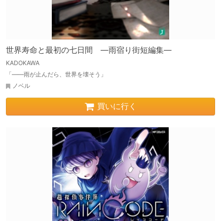
世界寿命と最初の七日間 ―雨宿り街短編集―
KADOKAWA
「――雨が止んだら、世界を壊そう」
ノベル
買いに行く