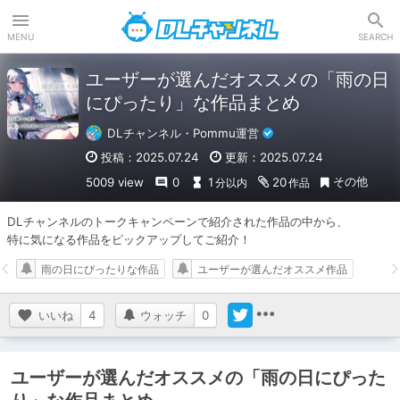
DLチャンネル
MENU
SEARCH
ユーザーが選んだオススメの「雨の日
にぴったり」な作品まとめ
DLチャンネル・Pommu運営
投稿：2025.07.24
更新：2025.07.24
その他
5009 view
0
1
20
分以内
作品
DLチャンネルのトークキャンペーンで紹介された作品の中から、

特に気になる作品をピックアップしてご紹介！
雨の日にぴったりな作品
ユーザーが選んだオススメ作品
いいね
4
ウォッチ
0
ユーザーが選んだオススメの「雨の日にぴった