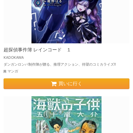
超探偵事件簿 レインコード １
KADOKAWA
ダンガンロンパ制作陣が贈る、推理アクション、待望のコミカライズ!!
マンガ
買いに行く