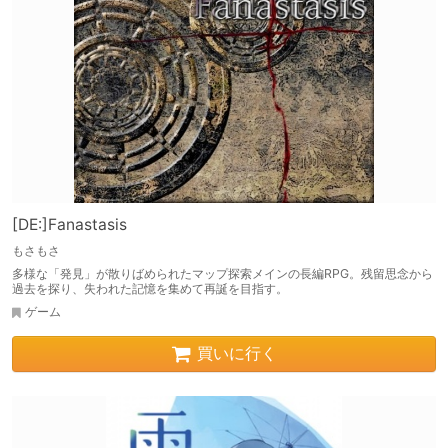
[DE:]Fanastasis
もさもさ
多様な「発見」が散りばめられたマップ探索メインの長編RPG。残留思念から
過去を探り、失われた記憶を集めて再誕を目指す。
ゲーム
買いに行く