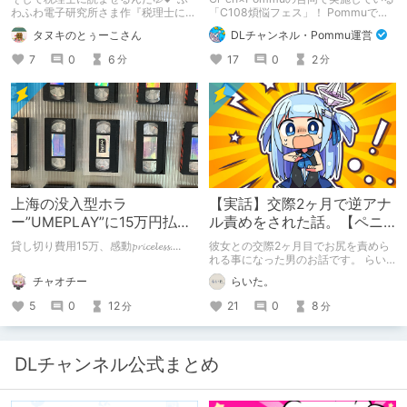
る不健全な気持ち】
わふわ電子研究所さま作『税理士に購
「C108煩悩フェス」！ Pommuでの
入履歴読まれるボイス』の感想レビュ
参加方法について、改めてこちらでも
タヌキのとぅーこさん
DLチャンネル・Pommu運営
ーです！
ご案内いたします！
7
0
6
17
0
2
分
分
上海の没入型ホラ
【実話】交際2ヶ月で逆アナ
ー”UMEPLAY”に15万円払っ
ル責めをされた話。【ペニ
たら、2作品とも号泣した※
バン】
貸し切り費用15万、感動𝓹𝓻𝓲𝓬𝓮𝓵𝓮𝓼𝓼....
彼女との交際2ヶ月目でお尻を責めら
ネタバレなし
れる事になった男のお話です。 らい
た。のエチエチ体験談#2【逆アナ
チャオチー
らいた。
ル】
5
0
12
21
0
8
分
分
DLチャンネル公式まとめ