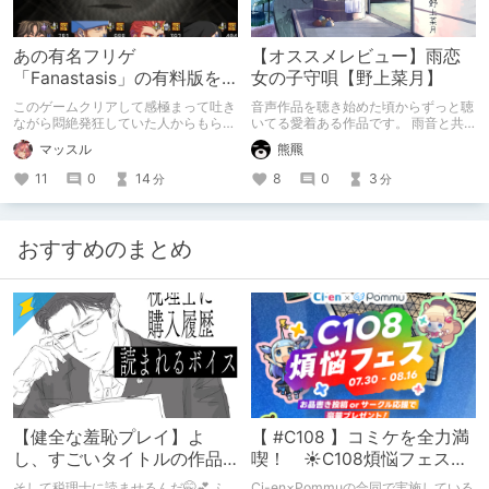
あの有名フリゲ
【オススメレビュー】雨恋
「Fanastasis」の有料版を
女の子守唄【野上菜月】
ギフトでもらった（11/05追
このゲームクリアして感極まって吐き
音声作品を聴き始めた頃からずっと聴
記）
ながら悶絶発狂していた人からもらい
いてる愛着ある作品です。 雨音と共
ました。
に進むゆっくりとした時間、子供扱い
マッスル
熊羆
されつつもそれがどこか懐かしくて嬉
しい。 こんなお姉さんと雨の日はゆ
11
0
14
8
0
3
分
分
っくりしたかった。
おすすめのまとめ
【健全な羞恥プレイ】よ
【 #C108 】コミケを全力満
し、すごいタイトルの作品
喫！ ☀C108煩悩フェス☀
をまた買おう。【湧き上が
Pommu版のご案内
そして税理士に読ませるんだ🤭💕 ふ
Ci-en×Pommuの合同で実施している