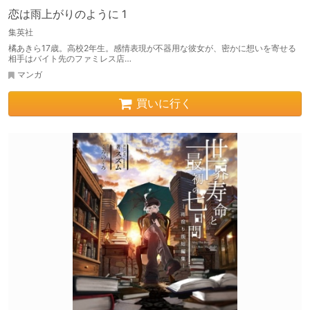
恋は雨上がりのように 1
集英社
橘あきら17歳。高校2年生。感情表現が不器用な彼女が、密かに想いを寄せる
相手はバイト先のファミレス店…
マンガ
買いに行く