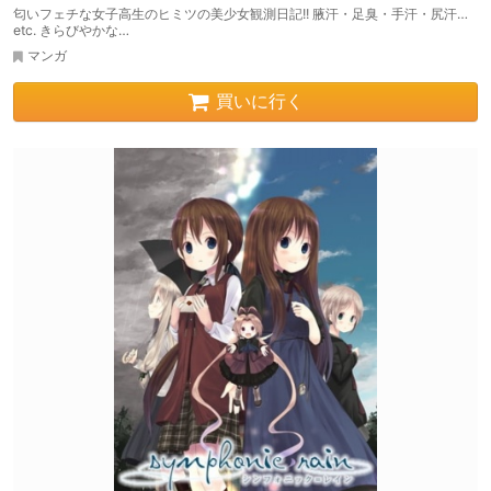
匂いフェチな女子高生のヒミツの美少女観測日記!! 腋汗・足臭・手汗・尻汗…
etc. きらびやかな…
マンガ
買いに行く