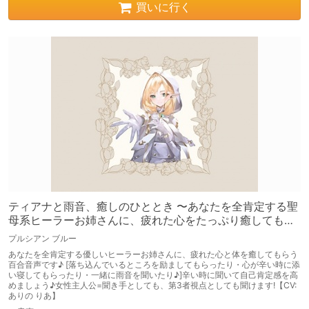
買いに行く
ティアナと雨音、癒しのひととき 〜あなたを全肯定する聖
母系ヒーラーお姉さんに、疲れた心をたっぷり癒してもら
っちゃう百合音声〜
プルシアン ブルー
あなたを全肯定する優しいヒーラーお姉さんに、疲れた心と体を癒してもらう
百合音声です♪ [落ち込んでいるところを励ましてもらったり・心が辛い時に添
い寝してもらったり・一緒に雨音を聞いたり♪]辛い時に聞いて自己肯定感を高
めましょう♪女性主人公=聞き手としても、第3者視点としても聞けます!【CV:
ありの りあ】