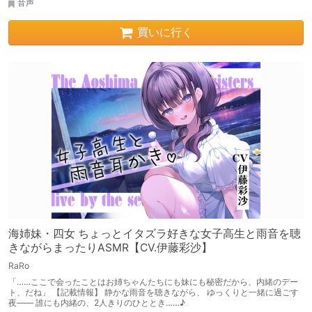
音声
買いに行く
海姉妹・四女 ちょっとイタズラ好きな女子高生と雨音を聴
きながらまったりASMR【CV.伊藤彩沙】
RaRo
「……ここで会ったことはお姉ちゃんたちにも妹にも秘密だから、内緒のデー
ト、だね」 【記載情報】 静かな雨音を聴きながら、 ゆっくりと一緒に過ごす
夜―― 誰にも内緒の、2人きりのひととき……♪