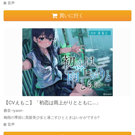
音声
買いに行く
【CVえもこ】「初恋は雨上がりとともに...」
癒音-iyaon-
梅雨の季節に黒髪美少女と過ごすひとときはいかがですか?
音声