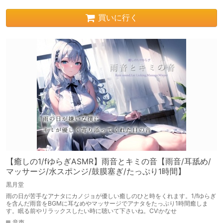
買いに行く
【癒しの1/fゆらぎASMR】雨音とキミの音【雨音/耳舐め/
マッサージ/水スポンジ/鼓膜塞ぎ/たっぷり1時間】
黒月堂
雨の日が苦手なアナタにカノジョが優しい癒しのひと時をくれます。1/fゆらぎ
を含んだ雨音をBGMに耳なめやマッサージでアナタをたっぷり1時間癒しま
す。眠る前やリラックスしたい時に聴いて下さいね。CV:かなせ
音声