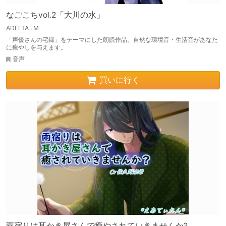
なごこちvol.2「大川の水」
ADELTA : M
「声優さんの宅録」をテーマにした朗読作品。自然な環境音・生活音があなた
に癒やしを与えます。
音声
買いに行く
雨宿りは耳かき屋さんで癒やされていきませんか?