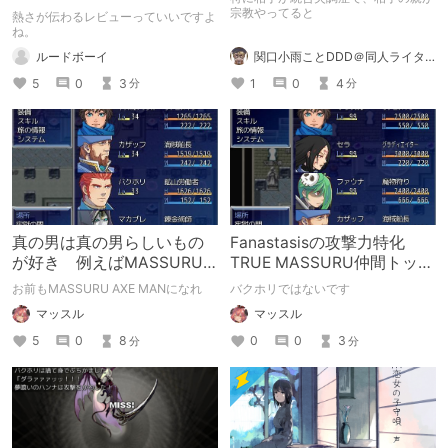
ってお話
宗教やってると
熱さが伝わるレビューっていいですよ
ね。
関口小雨ことDDD＠同人ライター
ルードボーイ
1
0
4
5
0
3
分
分
真の男は真の男らしいもの
Fanastasisの攻撃力特化
が好き 例えばMASSURU
TRUE MASSURU仲間トップ
AXE MAN『Fanastasis』
３
お前もMASSURU AXE MANになれ
バクホリではないです
マッスル
マッスル
5
0
8
0
0
3
分
分