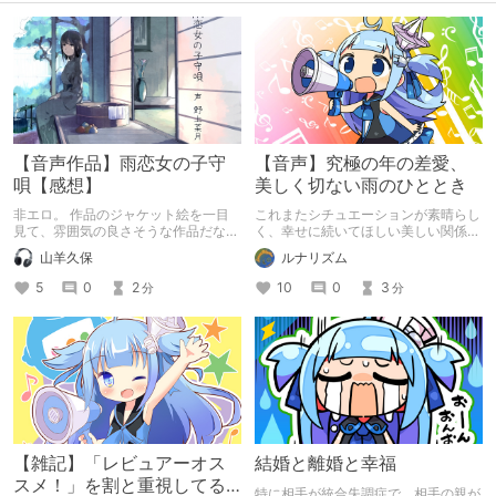
【音声作品】雨恋女の子守
【音声】究極の年の差愛、
唄【感想】
美しく切ない雨のひととき
非エロ。 作品のジャケット絵を一目
これまたシチュエーションが素晴らし
見て、雰囲気の良さそうな作品だなぁ
く、幸せに続いてほしい美しい関係に
と体験版を視聴後、イメージと作品内
酔っちゃうよ……な音声作品を紹介し
山羊久保
ルナリズム
容が違わず、終始穏やかで少し儚げな
ます。
雰囲気が気に入り、購入しました。
5
0
2
10
0
3
分
分
ジャケット絵のタッチが琴線に触れた
のもありますが、雨音を主体とした作
品というのもダイレクトに響きまし
た。 雨音・耳かき・耳舐め・声の組
み合わせがうまいこと料理されている
作品です。
【雑記】「レビュアーオス
結婚と離婚と幸福
スメ！」を割と重視してる
特に相手が統合失調症で、相手の親が