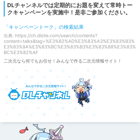
DLチャンネルでは定期的にお題を変えて常時トー
クキャンペーンを実施中！是非ご参加ください。
「キャンペーントーク」の検索結果
出典: https://ch.dlsite.com/search/contents?
content=talks&tag=%E3%82%AD%E3%83%A3%E3%83%B3%
E3%83%9A%E3%83%BC%E3%83%B3%E3%83%88%E3%83%
BC%E3%82%AF
二次元なら何でもお任せ！みんなで作る二次元情報サイト！