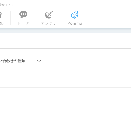
報サイト！
ル
め
トーク
アンテナ
Pommu
い合わせの種類