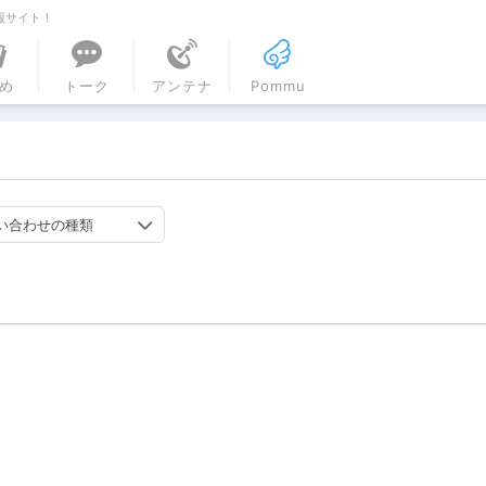
報サイト！
ル
め
トーク
アンテナ
Pommu
い合わせの種類