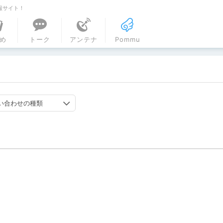
報サイト！
ル
め
トーク
アンテナ
Pommu
い合わせの種類