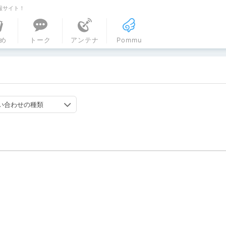
報サイト！
ル
め
トーク
アンテナ
Pommu
い合わせの種類