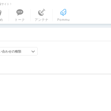
報サイト！
ル
め
トーク
アンテナ
Pommu
い合わせの種類