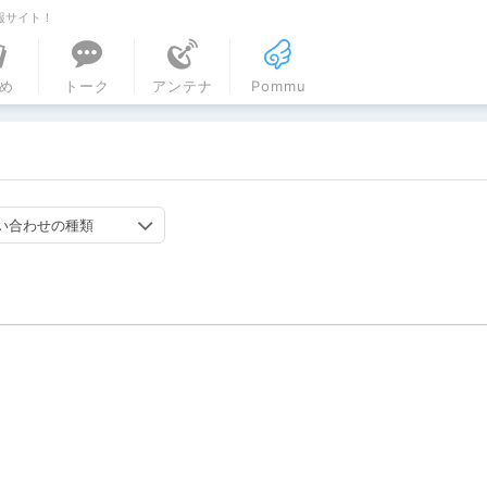
報サイト！
ル
め
トーク
アンテナ
Pommu
い合わせの種類