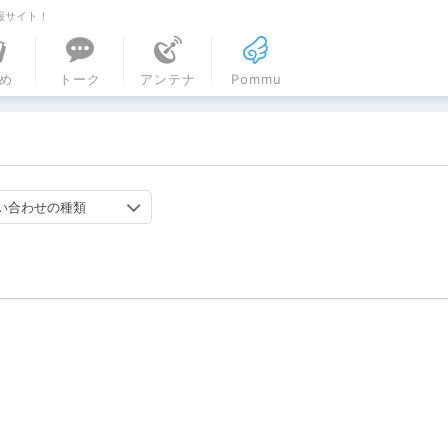
報サイト！
ル
め
トーク
アンテナ
Pommu
い合わせの種類