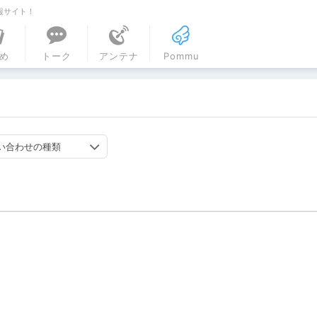
報サイト！
ル
め
トーク
アンテナ
Pommu
い合わせの種類