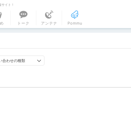
報サイト！
ル
め
トーク
アンテナ
Pommu
い合わせの種類