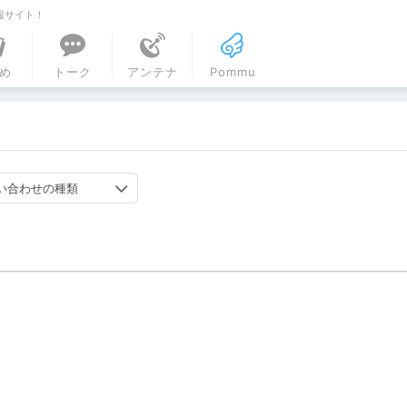
報サイト！
ル
め
トーク
アンテナ
Pommu
い合わせの種類