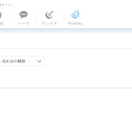
報サイト！
ル
め
トーク
アンテナ
Pommu
い合わせの種類