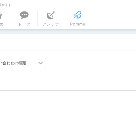
報サイト！
ル
め
トーク
アンテナ
Pommu
い合わせの種類