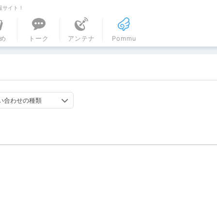
報サイト！
ル
め
トーク
アンテナ
Pommu
い合わせの種類