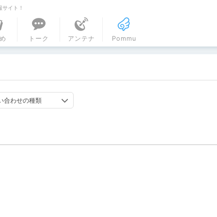
報サイト！
ル
め
トーク
アンテナ
Pommu
い合わせの種類