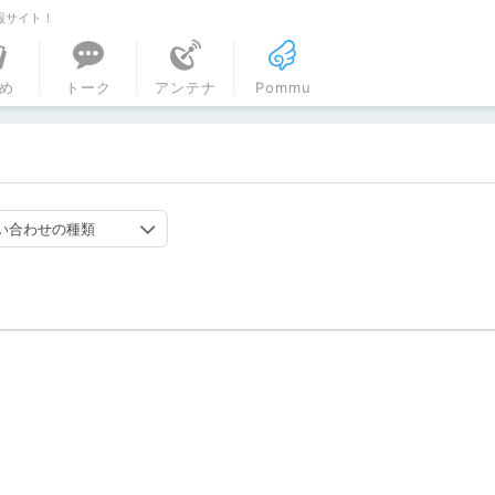
報サイト！
ル
め
トーク
アンテナ
Pommu
い合わせの種類