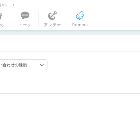
報サイト！
ル
め
トーク
アンテナ
Pommu
い合わせの種類