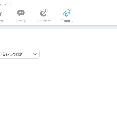
報サイト！
ル
め
トーク
アンテナ
Pommu
い合わせの種類